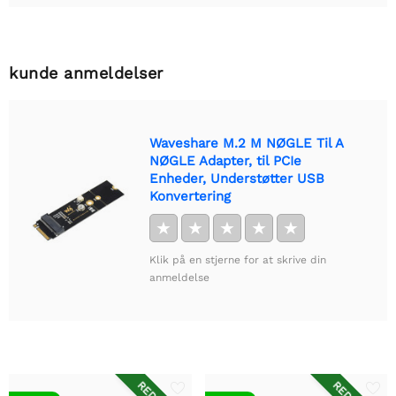
kunde anmeldelser
Waveshare M.2 M NØGLE Til A
NØGLE Adapter, til PCIe
Enheder, Understøtter USB
Konvertering
★
★
★
★
★
Klik på en stjerne for at skrive din
anmeldelse