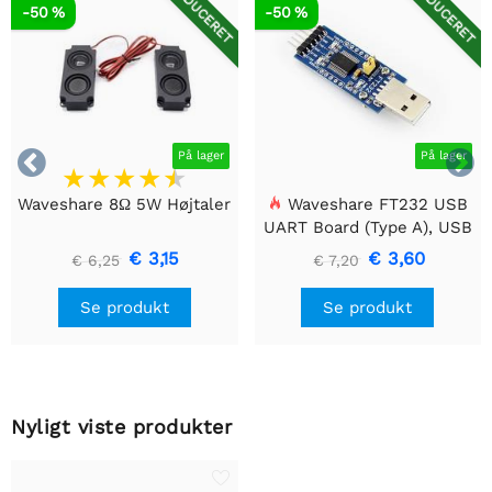
REDUCERET
REDUCERET
-50 %
-50 %


På lager
På lager
Waveshare 8Ω 5W Højtaler
Waveshare FT232 USB
UART Board (Type A), USB
til TTL (UART)
€ 3,15
€ 3,60
€ 6,25
€ 7,20
kommunikationsmodul
Se produkt
Se produkt
Nyligt viste produkter