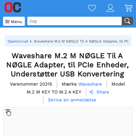

Menu
Opencircuit
Waveshare M.2 M NØGLE Til A NØGLE Adapter, til PCIe E
Waveshare M.2 M NØGLE Til A
NØGLE Adapter, til PCIe Enheder,
Understøtter USB Konvertering
Varenummer
20315
Mærke
Waveshare
Model
M.2 M KEY TO M.2 A KEY
Share

Skrive en anmeldelse