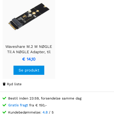
Waveshare M.2 M NØGLE
Til A NØGLE Adapter, til
PCIe Enheder,
€ 14,10
Understøtter USB
Konvertering
Se produkt
Ryd liste

Bestil inden 23:59, forsendelse samme dag
Gratis fragt
fra € 150,-
Kundebedømmelse:
4.8
/ 5