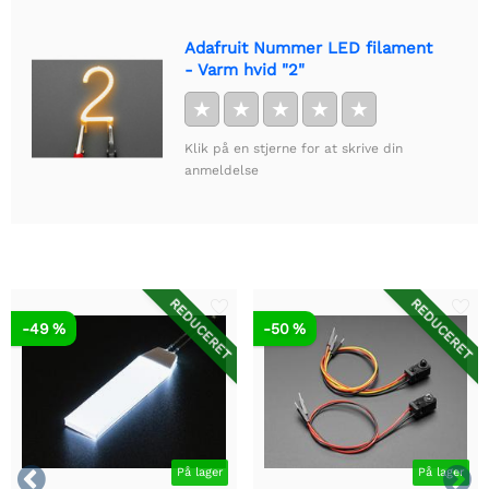
Adafruit Nummer LED filament
- Varm hvid "2"
★
★
★
★
★
Klik på en stjerne for at skrive din
anmeldelse
REDUCERET
REDUCERET
-49 %
-50 %


På lager
På lager