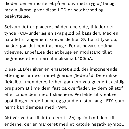
dioder, der er monteret på en stiv metalryg og belagt
med silikone, giver disse LED'er holdbarhed og
beskyttelse.
Selvom det er placeret på den ene side, tillader det
tynde PCB-underlag en svag glød på bagsiden. Med en
parallel arrangement kræver de kun 3V for at lyse op,
hvilket gør det nemt at bruge. For at bevare optimal
ydeevne, anbefales det at bruge en modstand til at
begrænse strømmen til maksimalt 100mA.
Disse LED'er giver en ensartet glød, der imponerende
efterligner en wolfram-lignende glødetråd. De er ikke
fleksible, men deres lethed gør dem velegnede til alsidig
brug som at lime dem fast på overflader, sy dem på stof
eller binde dem med fiskesnøre. Perfekte til kreative
opstillinger er de i bund og grund en 'stor lang LED', som
nemt kan dæmpes med PWM.
Aktivér ved at tilslutte dem til 3V, og forbind dem til
enderne, der er markeret med et katode negativ symbol.