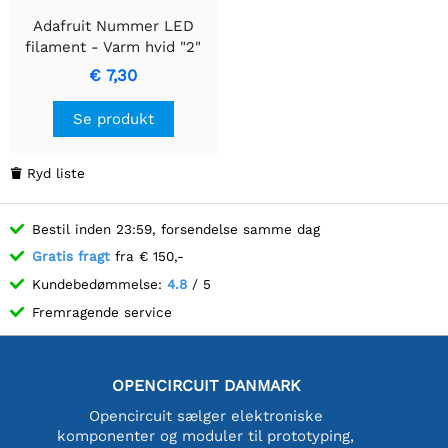
Adafruit Nummer LED
filament - Varm hvid "2"
€ 7,30
Se produkt
Ryd liste

Bestil inden 23:59, forsendelse samme dag
Gratis fragt
fra € 150,-
Kundebedømmelse:
4.8
/ 5
Fremragende service
OPENCIRCUIT DANMARK
Opencircuit sælger elektroniske
komponenter og moduler til prototyping,