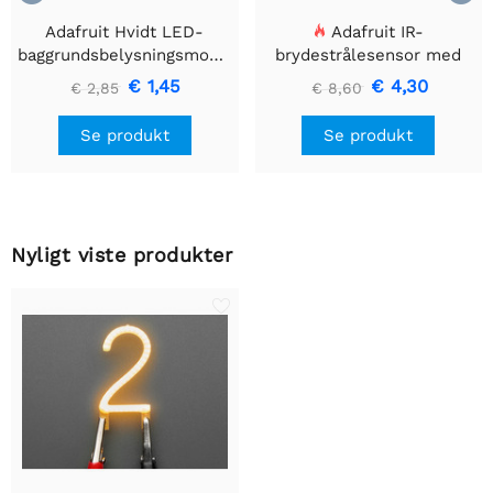
Adafruit Hvidt LED-
Adafruit IR-
baggrundsbelysningsmodul
brydestrålesensor med
- Lille 12mm x 40mm
premium ledningsstuds -
€ 1,45
€ 4,30
€ 2,85
€ 8,60
5 mm LED'er
Se produkt
Se produkt
Nyligt viste produkter