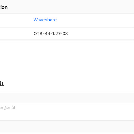
ion
Waveshare
OTS-44-1.27-03
ål
pørgsmål