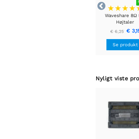

Waveshare 8Ω
Højtaler
€ 3,1
€ 6,25
Se produkt
Nyligt viste pr