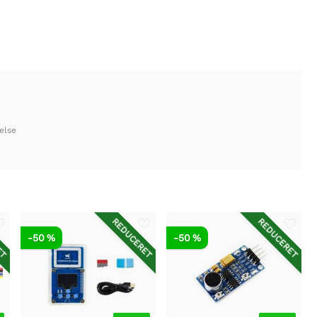
else
ET
REDUCERET
REDUCERET
-50 %
-50 %