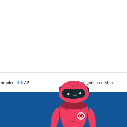
ømmelse:
4.8
/ 5
Fremragende service