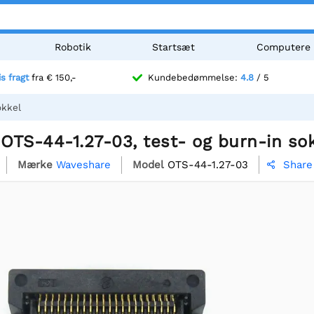
Robotik
Startsæt
Computere
is fragt
fra € 150,-
Kundebedømmelse:
4.8
/ 5
okkel
OTS-44-1.27-03, test- og burn-in so
Mærke
Waveshare
Model
OTS-44-1.27-03
Share
