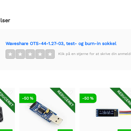
lser
Waveshare OTS-44-1.27-03, test- og burn-in sokkel
★
★
★
★
★
Klik på en stjerne for at skrive din anmeld
DUCERET
REDUCERET
REDUCER
-50 %
-50 %