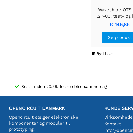
Waveshare OTS
1.27-03, test- og
in sokkel
€ 146,85
Se produkt
Ryd liste

Bestil inden 23:59, forsendelse samme dag
OPENCIRCUIT DANMARK
KUNDE SERV
Opencircuit sælger elektroniske
Virksomhede
komponenter og moduler til
Kontakt
prototyping,
info@opencirc