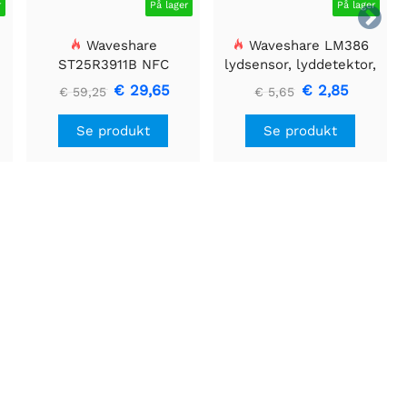
r
På lager
På lager

Waveshare
Waveshare LM386
ST25R3911B NFC
lydsensor, lyddetektor,
Evalueringssæt, NFC-
kompatibel med Arduino
€ 29,65
€ 2,85
€ 59,25
€ 5,65
læser + TF-kort + USB-
kabel
Se produkt
Se produkt