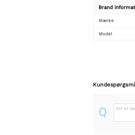
Brand informat
Mærke
Model
Kundespørgsm
Q
Stil et s