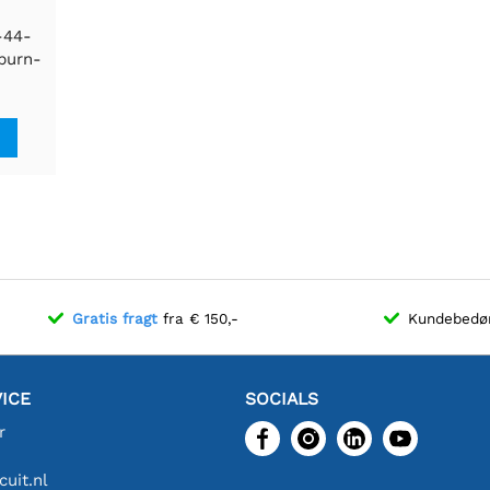
-44-
 burn-
Gratis fragt
fra € 150,-
Kundebed
ICE
SOCIALS
r
uit.nl