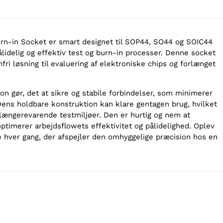
urn-in Socket er smart designet til SOP44, SO44 og SOIC44
ålidelig og effektiv test og burn-in processer. Denne socket
fri løsning til evaluering af elektroniske chips og forlænget
ion gør, det at sikre og stabile forbindelser, som minimerer
 Dens holdbare konstruktion kan klare gentagen brug, hvilket
 længerevarende testmiljøer. Den er hurtig og nem at
 optimerer arbejdsflowets effektivitet og pålidelighed. Oplev
 hver gang, der afspejler den omhyggelige præcision hos en