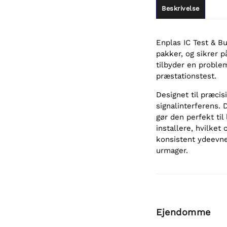
Beskrivelse
Enplas IC Test & B
pakker, og sikrer p
tilbyder en problem
præstationstest.
Designet til præcis
signalinterferens.
gør den perfekt til
installere, hvilket
konsistent ydeevne
urmager.
Ejendomme