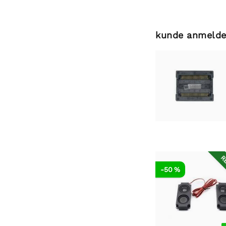
kunde anmelde
RE
-50 %