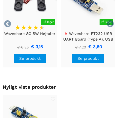


På lager
På lager
Waveshare 8Ω 5W Højtaler
Waveshare FT232 USB
UART Board (Type A), USB
til TTL (UART)
€ 3,15
€ 3,60
€ 6,25
€ 7,20
kommunikationsmodul
Se produkt
Se produkt
Nyligt viste produkter