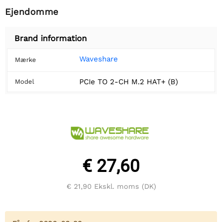
Ejendomme
Brand information
Waveshare
Mærke
PCIe TO 2-CH M.2 HAT+ (B)
Model
€ 27,60
€ 21,90
Ekskl. moms (DK)