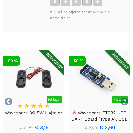
★
★
★
★
★
Klik på en stjerne for at skrive din
anmeldelse
REDUCERET
REDUCERET
-50 %
-50 %


På lager
På lager
Waveshare 8Ω 5W Højtaler
Waveshare FT232 USB
UART Board (Type A), USB
til TTL (UART)
€ 3,15
€ 3,60
€ 6,25
€ 7,20
kommunikationsmodul