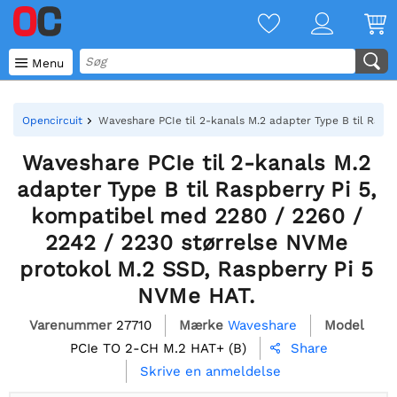

Menu
Opencircuit
Waveshare PCIe til 2-kanals M.2 adapter Type B til Rasp
Waveshare PCIe til 2-kanals M.2
adapter Type B til Raspberry Pi 5,
kompatibel med 2280 / 2260 /
2242 / 2230 størrelse NVMe
protokol M.2 SSD, Raspberry Pi 5
NVMe HAT.
Varenummer
27710
Mærke
Waveshare
Model
PCIe TO 2-CH M.2 HAT+ (B)
Share

Skrive en anmeldelse