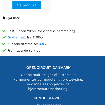
2260 / 2242 / 2230
Se produkt
størrelse NVMe protokol
M.2 SSD, Raspberry Pi 5
NVMe HAT.
Ryd liste

Bestil inden 23:59, forsendelse samme dag
Gratis fragt
fra € 150,-
Kundebedømmelse:
4.8
/ 5
Fremragende service
OPENCIRCUIT DANMARK
Opencircuit sælger elektroniske
komponenter og moduler til prototyping,
uddannelsesprojekter og
hjemmeautomatisering.
KUNDE SERVICE