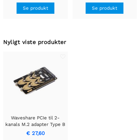
Se produkt
Se produkt
Nyligt viste produkter
Waveshare PCIe til 2-
kanals M.2 adapter Type B
til Raspberry Pi 5,
€ 27,60
kompatibel med 2280 /