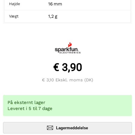
16 mm
Højde
1,2 g
Vægt
€ 3,90
€ 3,10
Ekskl. moms (DK)
På eksternt lager
Leveret i 5 til 7 dage
Lagermeddelelse