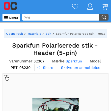

Menu
Opencircuit
Materiale
Stik
Sparkfun Polariserede stik - Header (
Sparkfun Polariserede stik -
Header (5-pin)
Varenummer
62307
Mærke
Sparkfun
Model
PRT-08230
Skrive en anmeldelse
Share
