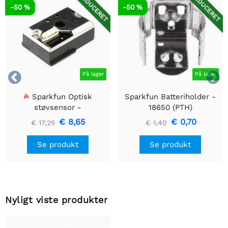
REDUCERET
REDUCERET
-50 %
-50 %


På lager
På lager
Sparkfun Optisk
Sparkfun Batteriholder -
støvsensor -
18650 (PTH)
GP2Y1010AU0F
€ 8,65
€ 0,70
€ 17,25
€ 1,40
Se produkt
Se produkt
Nyligt viste produkter