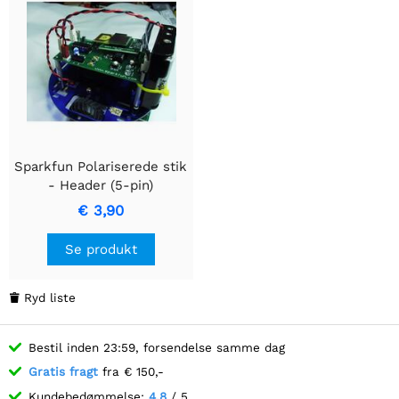
Sparkfun Polariserede stik
- Header (5-pin)
€ 3,90
Se produkt
Ryd liste

Bestil inden 23:59, forsendelse samme dag
Gratis fragt
fra € 150,-
Kundebedømmelse:
4.8
/ 5