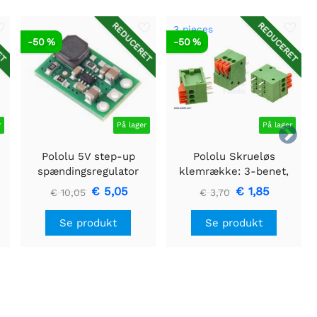
ET
REDUCERET
REDUCERET
3 pieces
-50 %
-50 %
r
På lager
På lager

Pololu 5V step-up
Pololu Skrueløs
spændingsregulator
klemrække: 3-benet,
U3V16F5
0,1" pitch, sideindgang
€ 5,05
€ 1,85
€ 10,05
€ 3,70
(3-pack)
Se produkt
Se produkt