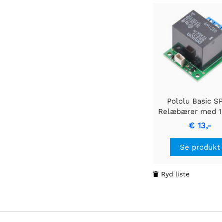
Pololu Basic S
Relæbærer med 
Relæ, Terminalb
€ 13,-
og JST SH-Style
Entry Connect
Se produkt
Ryd liste
