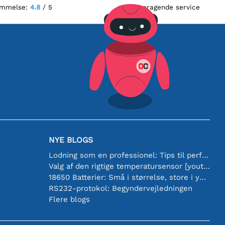
ømmelse:
4.8
/ 5
Fremragende service
NYE BLOGS
Lodning som en professionel: Tips til perfekte elektroniske forbindelser
Valg af den rigtige temperatursensor [youtube]
18650 Batterier: Små i størrelse, store i ydeevne
RS232-protokol: Begyndervejledningen
Flere blogs