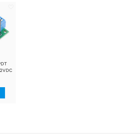
PDT
12VDC
lokke
 Top-
or