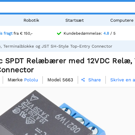
Robotik
Startsæt
Computere
is fragt
fra € 150,-
Kundebedømmelse:
4.8
/ 5
 Terminalblokke og JST SH-Style Top-Entry Connector
ic SPDT Relæbærer med 12VDC Relæ, 
Connector
Mærke
Pololu
Model
5663
Skrive en 
Share
