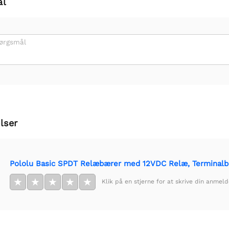
ål
pørgsmål
lser
Pololu Basic SPDT Relæbærer med 12VDC Relæ, Terminalb
★
★
★
★
★
Klik på en stjerne for at skrive din anmeld