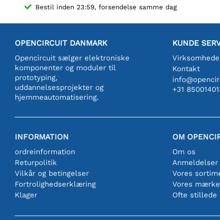
Bestil inden 23:59, forsendelse samme dag
OPENCIRCUIT DANMARK
KUNDE SERV
Opencircuit sælger elektroniske
Virksomhede
komponenter og moduler til
Kontakt
prototyping,
info@opencirc
uddannelsesprojekter og
+31 85001401
hjemmeautomatisering.
INFORMATION
OM OPENCI
ordreinformation
Om os
Returpolitik
Anmeldelser
Vilkår og betingelser
Vores sortim
Fortrolighedserklæring
Vores mærke
Klager
Ofte stillede