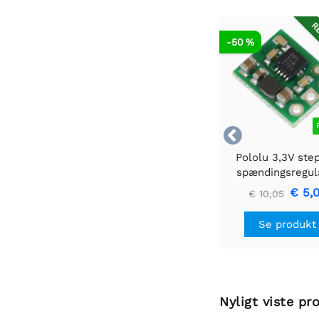
RE
-50 %

Pololu 3,3V ste
spændingsregul
U1V10F3
€ 5,
€ 10,05
Se produkt
Nyligt viste pr