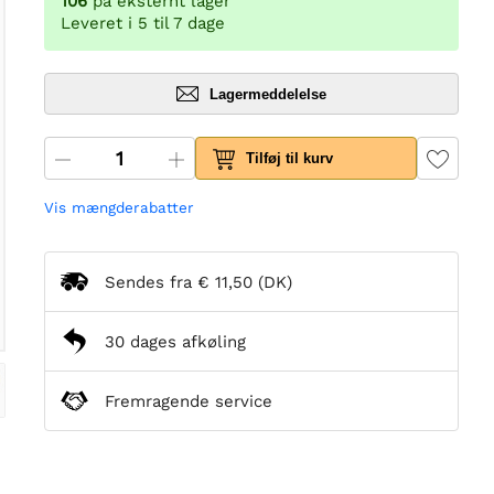
106
på eksternt lager
Leveret i 5 til 7 dage
Lagermeddelelse
Tilføj til kurv
Vis mængderabatter
Sendes fra
€ 11,50
(DK)
30 dages afkøling
Fremragende service