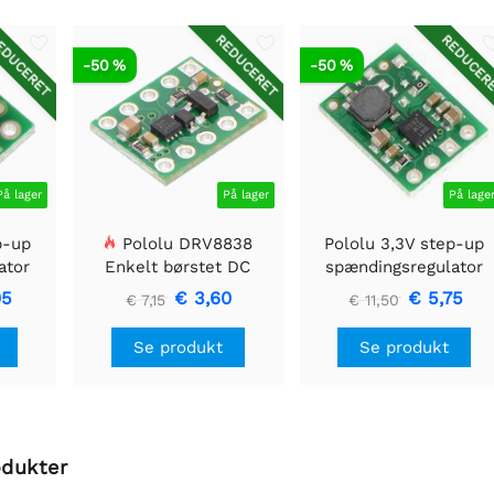
DUCERET
REDUCERET
REDUCER
-50 %
-50 %
På lager
På lager
På lage
p-up
Pololu DRV8838
Pololu 3,3V step-up
ator
Enkelt børstet DC
spændingsregulator
Motor Driver Holder
U1V11F3
05
€ 3,60
€ 5,75
€ 7,15
€ 11,50
Se produkt
Se produkt
odukter