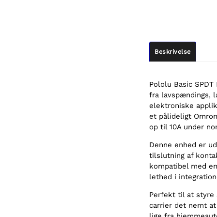
Beskrivelse
Pololu Basic SPDT 
fra lavspændings, l
elektroniske applik
et pålideligt Omron
op til 10A under no
Denne enhed er ud
tilslutning af kont
kompatibel med en r
lethed i integration
Perfekt til at styr
carrier det nemt a
lige fra hjemmeau