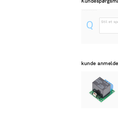
Kundespørgsm
Q
Stil et s
kunde anmelde