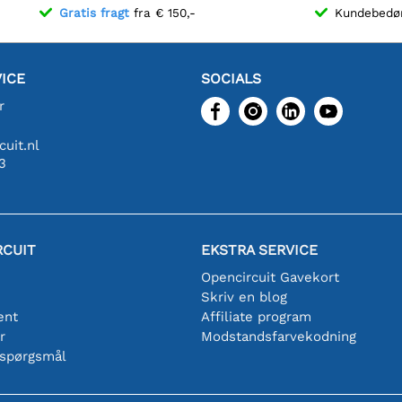
Gratis fragt
fra € 150,-
Kundebed
ICE
SOCIALS
r
uit.nl
3
RCUIT
EKSTRA SERVICE
Opencircuit Gavekort
Skriv en blog
ent
Affiliate program
r
Modstandsfarvekodning
 spørgsmål