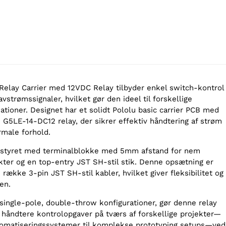
Relay Carrier med 12VDC Relay tilbyder enkel switch-kontrol
avstrømssignaler, hvilket gør den ideel til forskellige
ationer. Designet har et solidt Pololu basic carrier PCB med
 G5LE-14-DC12 relay, der sikrer effektiv håndtering af strøm
rmale forhold.
styret med terminalblokke med 5mm afstand for nem
akter og en top-entry JST SH-stil stik. Denne opsætning er
ække 3-pin JST SH-stil kabler, hvilket giver fleksibilitet og
en.
e single-pole, double-throw konfigurationer, gør denne relay
t håndtere kontrolopgaver på tværs af forskellige projekter—
tomatiseringssystemer til komplekse prototyping setups—ved