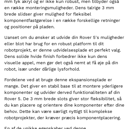
mm tyk akryl og er ikke kun robust, men tilbyder også
en række monteringsmuligheder. Dens talrige 3 mm
brede slidser giver mulighed for fleksibel
komponentfastgørelse i en række forskellige retninger
og positioner på pladen.
Uanset om du ønsker at udvide din Rover 5's muligheder
eller blot har brug for en robust platform til dit
robotprojekt, er denne udvidelsesplade et perfekt valg.
Dens solide hvide finish forbedrer ikke kun dens
visuelle appel, men gør det også nemt at få øje på din
robot, især under dårlige lysforhold.
Fordelene ved at bruge denne ekspansionsplade er
mange. Det giver en stabil base til at montere yderligere
komponenter og udvider derved funktionaliteten af din
Rover 5. De 3 mm brede slots giver stor fleksibilitet, så
du kan placere og orientere dine komponenter efter dine
behov. Dette kan være særligt nyttigt til komplekse
robotprojekter, der kræver præcis komponentplacering.
En af de unikke egenskaber ved denne