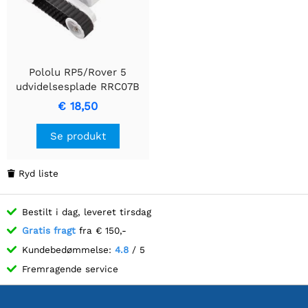
Pololu RP5/Rover 5
udvidelsesplade RRC07B
(bred) Solid hvid
€ 18,50
Se produkt
Ryd liste

Bestilt i dag, leveret tirsdag
Gratis fragt
fra € 150,-
Kundebedømmelse:
4.8
/ 5
Fremragende service