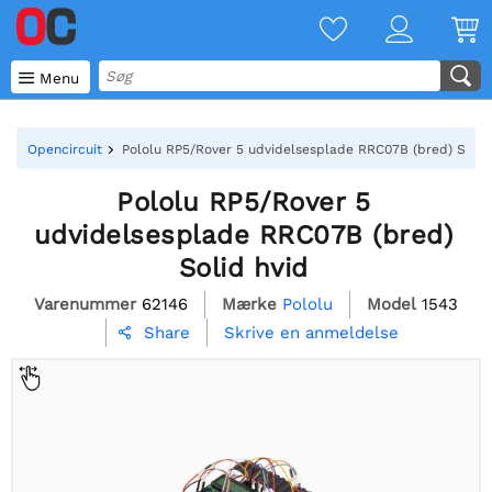

Menu
Opencircuit
Pololu RP5/Rover 5 udvidelsesplade RRC07B (bred) Solid
Pololu RP5/Rover 5
udvidelsesplade RRC07B (bred)
Solid hvid
Varenummer
62146
Mærke
Pololu
Model
1543
Skrive en anmeldelse
Share
