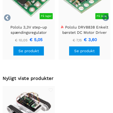


På lager
På lager
Pololu 3,3V step-up
Pololu DRV8838 Enkelt
spændingsregulator
børstet DC Motor Driver
U1V10F3
Holder
€ 5,05
€ 3,60
€ 10,05
€ 7,15
Se produkt
Se produkt
Nyligt viste produkter