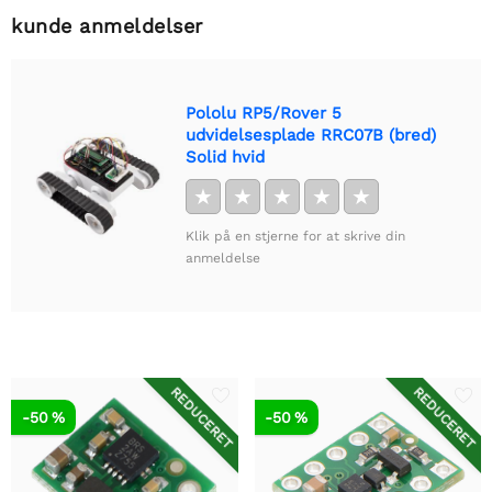
kunde anmeldelser
Pololu RP5/Rover 5
udvidelsesplade RRC07B (bred)
Solid hvid
★
★
★
★
★
Klik på en stjerne for at skrive din
anmeldelse
REDUCERET
REDUCERET
-50 %
-50 %