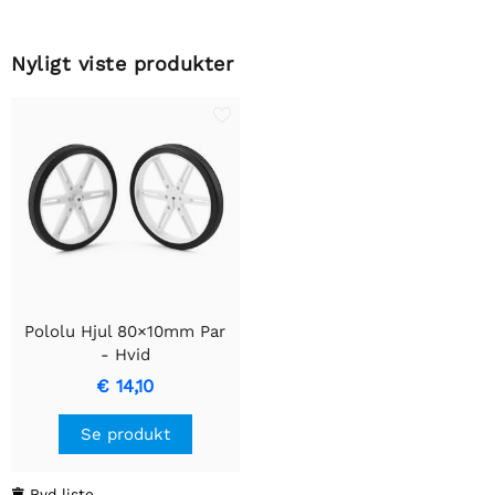
Nyligt viste produkter
Pololu Hjul 80×10mm Par
- Hvid
€ 14,10
Se produkt
Ryd liste
