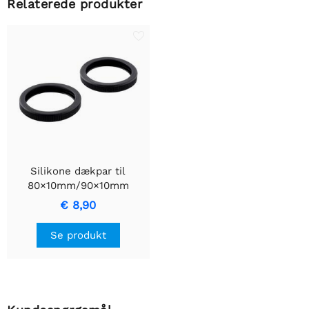
Relaterede produkter
Silikone dækpar til
80×10mm/90×10mm
Pololu hjul
€ 8,90
Se produkt