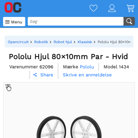

Menu
Opencircuit
Robotik
Robot hjul
Klassisk
Pololu Hjul 80×10mm P
Pololu Hjul 80×10mm Par - Hvid
Varenummer
62096
Mærke
Pololu
Model
1434
Skrive en anmeldelse
Share
