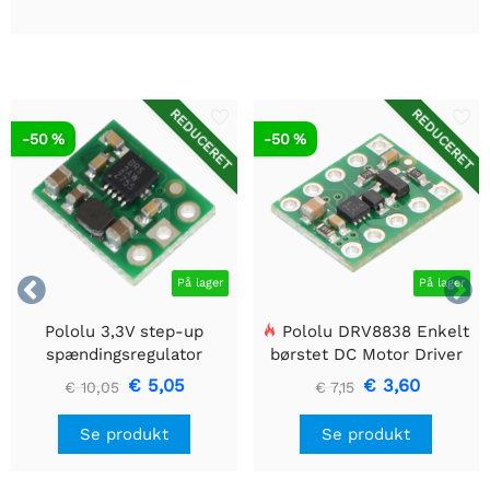
REDUCERET
REDUCERET
-50 %
-50 %


På lager
På lager
Pololu 3,3V step-up
Pololu DRV8838 Enkelt
spændingsregulator
børstet DC Motor Driver
U1V10F3
Holder
€ 5,05
€ 3,60
€ 10,05
€ 7,15
Se produkt
Se produkt