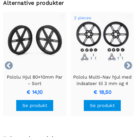
Alternative produkter
2 pieces


Pololu Hjul 80×10mm Par
Pololu Multi-Nav hjul med
- Sort
indsatser til 3 mm og 4
mm skafter - 80×10 mm,
€ 14,10
€ 18,50
sort, 2-pak
Se produkt
Se produkt