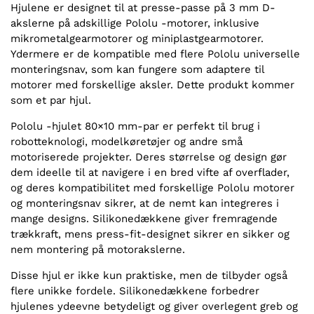
Hjulene er designet til at presse-passe på 3 mm D-
akslerne på adskillige Pololu -motorer, inklusive
mikrometalgearmotorer og miniplastgearmotorer.
Ydermere er de kompatible med flere Pololu universelle
monteringsnav, som kan fungere som adaptere til
motorer med forskellige aksler. Dette produkt kommer
som et par hjul.
Pololu -hjulet 80×10 mm-par er perfekt til brug i
robotteknologi, modelkøretøjer og andre små
motoriserede projekter. Deres størrelse og design gør
dem ideelle til at navigere i en bred vifte af overflader,
og deres kompatibilitet med forskellige Pololu motorer
og monteringsnav sikrer, at de nemt kan integreres i
mange designs. Silikonedækkene giver fremragende
trækkraft, mens press-fit-designet sikrer en sikker og
nem montering på motorakslerne.
Disse hjul er ikke kun praktiske, men de tilbyder også
flere unikke fordele. Silikonedækkene forbedrer
hjulenes ydeevne betydeligt og giver overlegent greb og