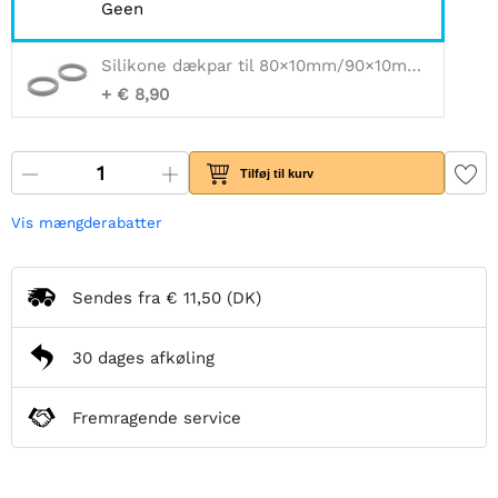
Geen
Silikone dækpar til 80×10mm/90×10mm Pololu hjul
+ € 8,90
Tilføj til kurv
Vis mængderabatter
Sendes fra
€ 11,50
(DK)
30 dages afkøling
Fremragende service