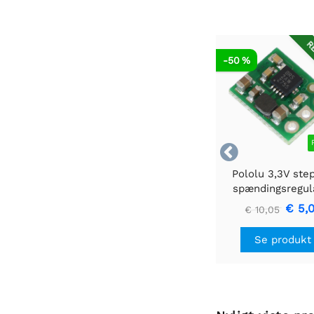
RE
-50 %

Pololu 3,3V ste
spændingsregul
U1V10F3
€ 5,
€ 10,05
Se produkt