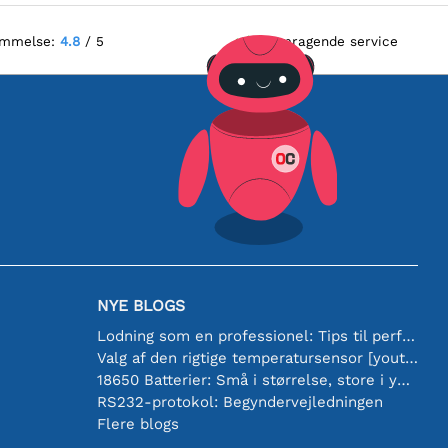
ømmelse:
4.8
/ 5
Fremragende service
NYE BLOGS
Lodning som en professionel: Tips til perfekte elektroniske forbindelser
Valg af den rigtige temperatursensor [youtube]
18650 Batterier: Små i størrelse, store i ydeevne
RS232-protokol: Begyndervejledningen
Flere blogs