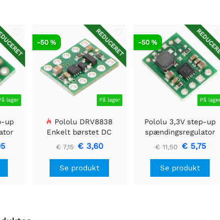
DUCERET
REDUCERET
REDUCER
-50 %
-50 %
På lager
På lager
På lage
p-up
Pololu DRV8838
Pololu 3,3V step-up
ator
Enkelt børstet DC
spændingsregulator
Motor Driver Holder
U1V11F3
05
€ 3,60
€ 5,75
€ 7,15
€ 11,50
Se produkt
Se produkt