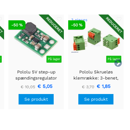
ET
REDUCERET
REDUCERET
3 pieces
-50 %
-50 %
r
På lager
På lager

Pololu 5V step-up
Pololu Skrueløs
spændingsregulator
klemrække: 3-benet,
U3V16F5
0,1" pitch, sideindgang
€ 5,05
€ 1,85
€ 10,05
€ 3,70
(3-pack)
Se produkt
Se produkt