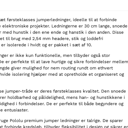
sæt førsteklasses jumperledninger, ideelle til at forbinde
 elektroniske projekter. Ledningerne er 30 cm lange, snoede
med hunstik i den ene ende og hanstik i den anden. Disse
et til brug med 2,54 mm headere, stik og loddefri
er isolerede i hvidt og er pakket i sæt af 10.
nger er ikke kun funktionelle, men tilbyder også stor
 er perfekte til at lave hurtige og sikre forbindelser melle
ngde giver mulighed for nem routing rundt om ethvert
hvide isolering hjælper med at opretholde et organiseret og
se jumper-tråde er deres førsteklasses kvalitet. Den snoede
rer holdbarhed og pålidelighed, mens han- og hunstikkene i
idighed i forbindelser. De er perfekte til både begyndere og
e entusiaster.
ruge Pololu premium jumper ledninger er talrige. De sparer
t forbinde kredsløb, tilbyder fleksibilitet i design og sikrer e