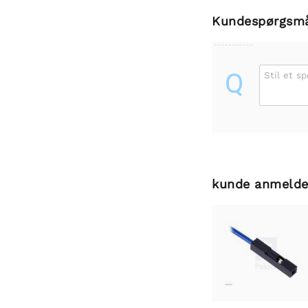
Kundespørgsm
Q
Stil et s
kunde anmelde