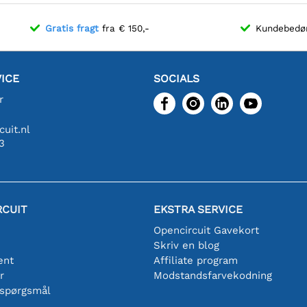
Gratis fragt
fra € 150,-
Kundebed
ICE
SOCIALS
r
uit.nl
3
RCUIT
EKSTRA SERVICE
Opencircuit Gavekort
Skriv en blog
ent
Affiliate program
r
Modstandsfarvekodning
 spørgsmål