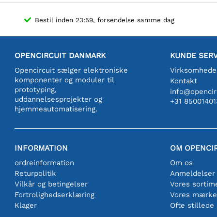
Bestil inden 23:59, forsendelse samme dag
OPENCIRCUIT DANMARK
KUNDE SERV
Opencircuit sælger elektroniske
Virksomhede
komponenter og moduler til
Kontakt
prototyping,
info@opencirc
uddannelsesprojekter og
+31 85001401
hjemmeautomatisering.
INFORMATION
OM OPENCI
ordreinformation
Om os
Returpolitik
Anmeldelser
Vilkår og betingelser
Vores sortim
Fortrolighedserklæring
Vores mærke
Klager
Ofte stillede