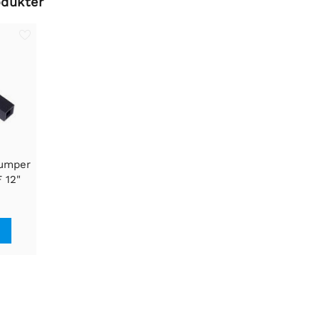
odukter
Jumper
 12"