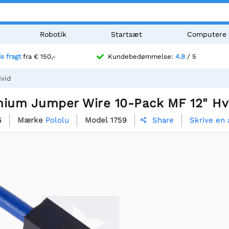
Robotik
Startsæt
Computere
is fragt
fra € 150,-
Kundebedømmelse:
4.8
/ 5
vid
mium Jumper Wire 10-Pack MF 12" Hv
6
Mærke
Pololu
Model
1759
Skrive en
Share
