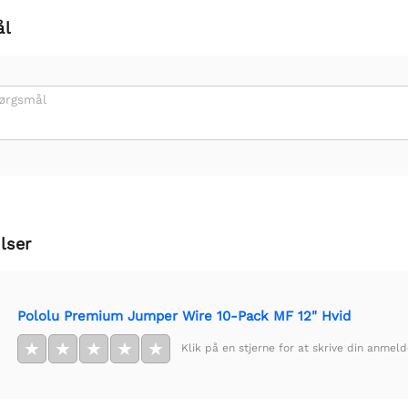
ål
pørgsmål
lser
Pololu Premium Jumper Wire 10-Pack MF 12" Hvid
★
★
★
★
★
Klik på en stjerne for at skrive din anmeld