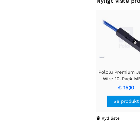
Nyligt viste pr
Pololu Premium 
Wire 10-Pack MF
Hvid
€ 15,10
Se produkt
Ryd liste
