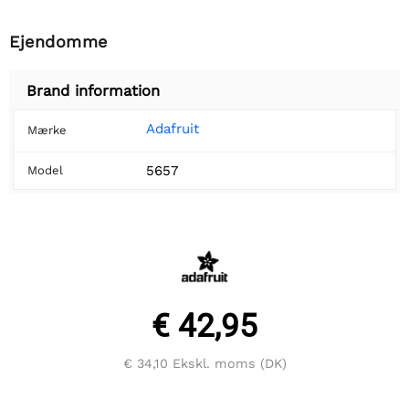
Ejendomme
Brand information
Adafruit
Mærke
5657
Model
€ 42,95
€ 34,10
Ekskl. moms (DK)