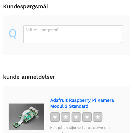
Kundespørgsmål
Q
Stil et spørgsmål
kunde anmeldelser
Adafruit Raspberry Pi Kamera
Modul 3 Standard
★
★
★
★
★
Klik på en stjerne for at skrive din