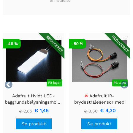
anmeldelse
REDUCERET
REDUCERET
-49 %
-50 %


På lager
På lager
Adafruit Hvidt LED-
Adafruit IR-
baggrundsbelysningsmodul
brydestrålesensor med
- Lille 12mm x 40mm
premium ledningsstuds -
€ 1,45
€ 4,30
€ 2,85
€ 8,60
5 mm LED'er
Se produkt
Se produkt