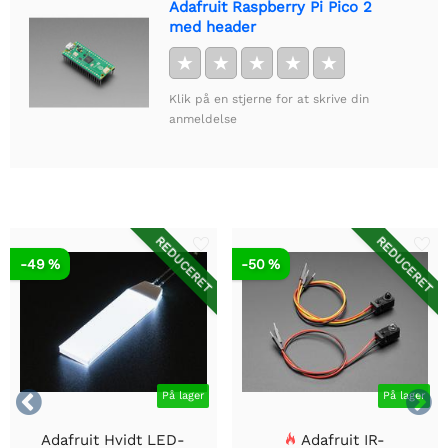
Adafruit Raspberry Pi Pico 2
med header
★
★
★
★
★
Klik på en stjerne for at skrive din
anmeldelse
REDUCERET
REDUCERET
-49 %
-50 %


På lager
På lager
Adafruit Hvidt LED-
Adafruit IR-