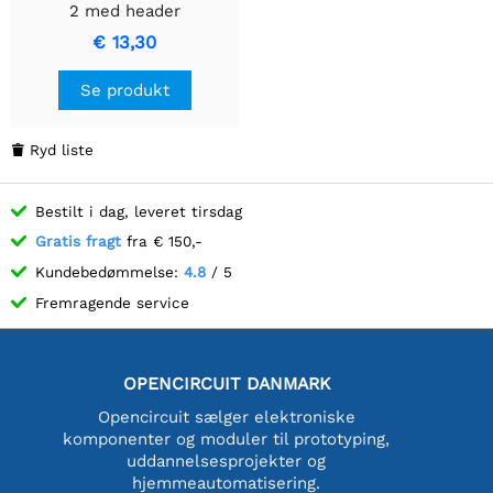
2 med header
€ 13,30
Se produkt
Ryd liste

Bestilt i dag, leveret tirsdag
Gratis fragt
fra € 150,-
Kundebedømmelse:
4.8
/ 5
Fremragende service
OPENCIRCUIT DANMARK
Opencircuit sælger elektroniske
komponenter og moduler til prototyping,
uddannelsesprojekter og
hjemmeautomatisering.