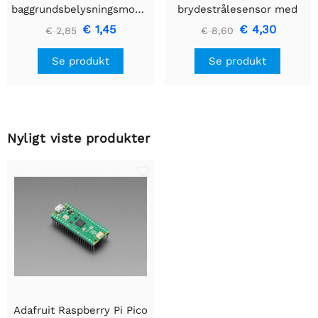
baggrundsbelysningsmodul
brydestrålesensor med
- Lille 12mm x 40mm
premium ledningsstuds -
€ 1,45
€ 4,30
€ 2,85
€ 8,60
5 mm LED'er
Se produkt
Se produkt
Nyligt viste produkter
Adafruit Raspberry Pi Pico