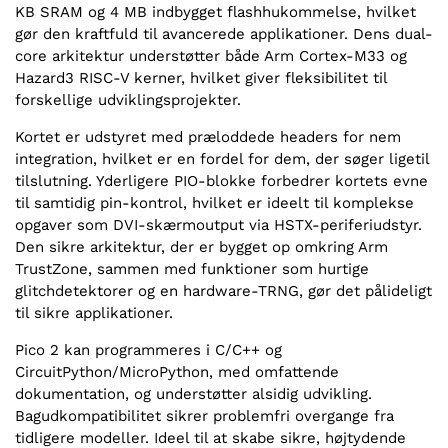
KB SRAM og 4 MB indbygget flashhukommelse, hvilket
gør den kraftfuld til avancerede applikationer. Dens dual-
core arkitektur understøtter både Arm Cortex-M33 og
Hazard3 RISC-V kerner, hvilket giver fleksibilitet til
forskellige udviklingsprojekter.
Kortet er udstyret med præloddede headers for nem
integration, hvilket er en fordel for dem, der søger ligetil
tilslutning. Yderligere PIO-blokke forbedrer kortets evne
til samtidig pin-kontrol, hvilket er ideelt til komplekse
opgaver som DVI-skærmoutput via HSTX-periferiudstyr.
Den sikre arkitektur, der er bygget op omkring Arm
TrustZone, sammen med funktioner som hurtige
glitchdetektorer og en hardware-TRNG, gør det pålideligt
til sikre applikationer.
Pico 2 kan programmeres i C/C++ og
CircuitPython/MicroPython, med omfattende
dokumentation, og understøtter alsidig udvikling.
Bagudkompatibilitet sikrer problemfri overgange fra
tidligere modeller. Ideel til at skabe sikre, højtydende