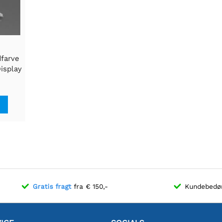
dfarve
isplay
mm
Gratis fragt
fra € 150,-
Kundebed