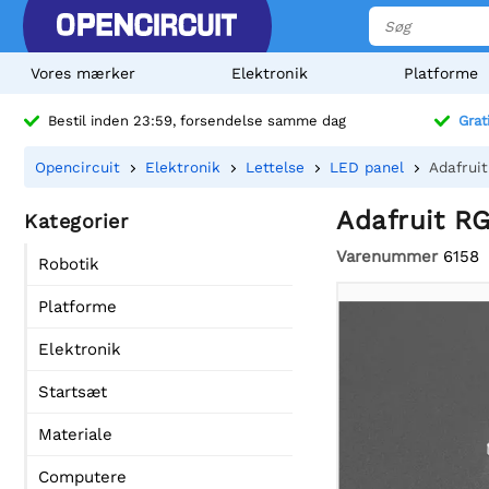
Vores mærker
Elektronik
Platforme
Bestil inden 23:59, forsendelse samme dag
Grat
Opencircuit
Elektronik
Lettelse
LED panel
Adafrui
Adafruit R
Kategorier
Varenummer
6158
Robotik
Platforme
Elektronik
Startsæt
Materiale
Computere