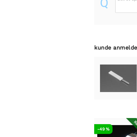
Q
kunde anmelde
RE
-49 %