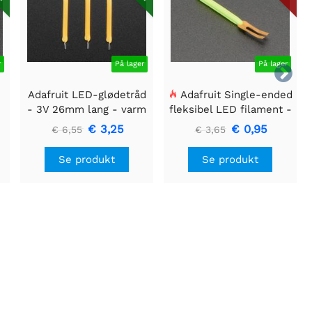
r
På lager
På lager

Adafruit LED-glødetråd
Adafruit Single-ended
- 3V 26mm lang - varm
fleksibel LED filament -
hvid 3-pak
3V 25 mm lang - Grøn
€ 3,25
€ 0,95
€ 6,55
€ 3,65
Se produkt
Se produkt