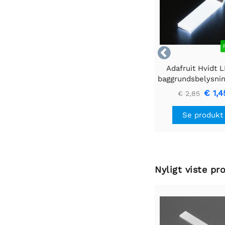

Adafruit Hvidt 
baggrundsbelysni
- Lille 12mm x
€ 1,4
€ 2,85
Se produkt
Nyligt viste pr