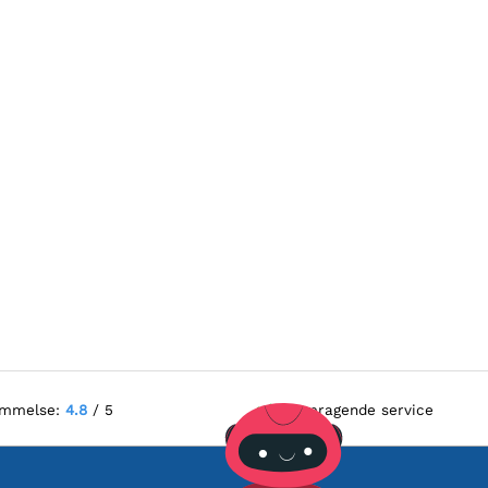
ømmelse:
4.8
/ 5
Fremragende service