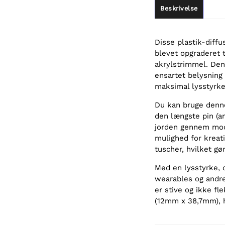
Beskrivelse
Disse plastik-diff
blevet opgraderet 
akrylstrimmel. Denn
ensartet belysning
maksimal lysstyrke
Du kan bruge denne
den længste pin (an
jorden gennem mods
mulighed for kreat
tuscher, hvilket gør
Med en lysstyrke, 
wearables og andre
er stive og ikke fl
(12mm x 38,7mm), hv