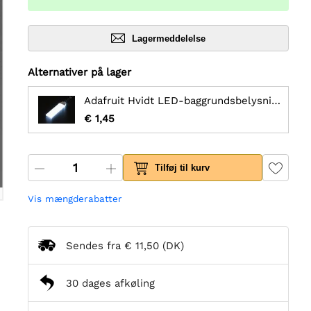
Lagermeddelelse
Alternativer på lager
Adafruit Hvidt LED-baggrundsbelysningsmodul - Lille 12mm x 40mm
€ 1,45
Tilføj til kurv
Vis mængderabatter
Sendes fra
€ 11,50
(DK)
30 dages afkøling