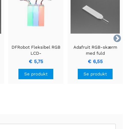

DFRobot Fleksibel RGB
Adafruit RGB-skærm
LCD-
med fuld
baggrundsbelysningsmodul
farvebaggrundsbelysning
€ 5,75
€ 6,55
- 23 mm x 75 mm
Se produkt
Se produkt