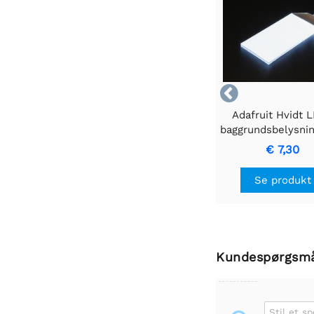

Adafruit Hvidt 
baggrundsbelysni
- Stort 45mm x
€ 7,30
Se produkt
Kundespørgsm
Stil et s