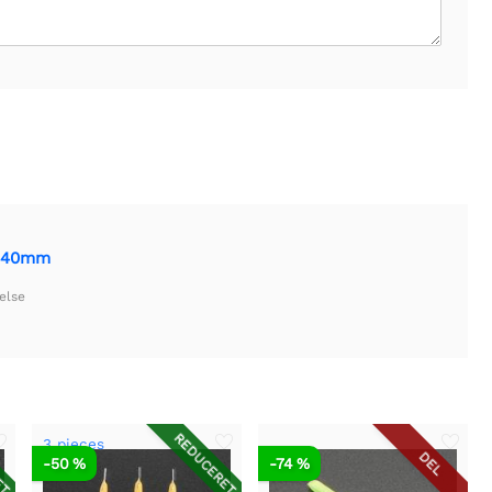
x 40mm
else
ET
REDUCERET
3 pieces
DEL
-50 %
-74 %