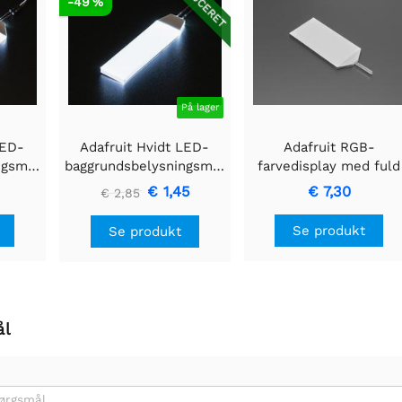
REDUCERET
-49 %
På lager
LED-
Adafruit Hvidt LED-
Adafruit RGB-
ngsmodul
baggrundsbelysningsmodul
farvedisplay med fuld
 86mm
- Lille 12mm x 40mm
baggrundsbelysning -
€ 1,45
€ 7,30
€ 2,85
84 mm x 45 mm
Se produkt
Se produkt
ål
pørgsmål