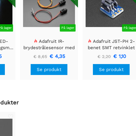
På lager
På lager
På lage
LED-
Adafruit IR-
Adafruit JST-PH 2-
ngsmodul
brydestrålesensor med
benet SMT retvinklet
 40mm
premium ledningsstuds
breakout board
5
€ 4,35
€ 1,10
€ 8,65
€ 2,20
- 5 mm LED'er
Se produkt
Se produkt
odukter