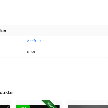
ion
Adafruit
6158
odukter