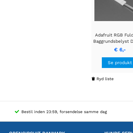
Adafruit RGB Ful
Baggrundsbelyst D
- 12mm x 40
€ 6,-
Se produkt
Ryd liste

Bestil inden 23:59, forsendelse samme dag