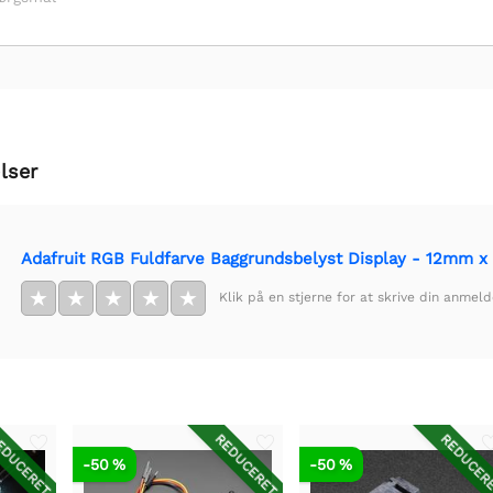
lser
Adafruit RGB Fuldfarve Baggrundsbelyst Display - 12mm 
★
★
★
★
★
Klik på en stjerne for at skrive din anmeld
DUCERET
REDUCERET
REDUCER
-50 %
-50 %