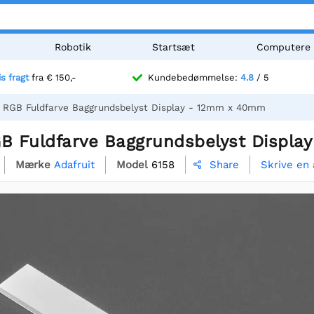
Robotik
Startsæt
Computere
is fragt
fra € 150,-
Kundebedømmelse:
4.8
/ 5
t RGB Fuldfarve Baggrundsbelyst Display - 12mm x 40mm
GB Fuldfarve Baggrundsbelyst Displ
Mærke
Adafruit
Model
6158
Skrive en
Share
