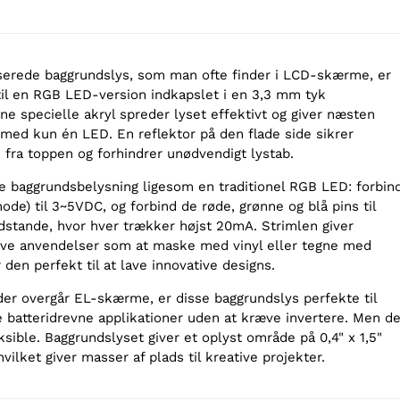
userede baggrundslys, som man ofte finder i LCD-skærme, er
til en RGB LED-version indkapslet i en 3,3 mm tyk
e specielle akryl spreder lyset effektivt og giver næsten
 med kun én LED. En reflektor på den flade side sikrer
 fra toppen og forhindrer unødvendigt lystab.
 baggrundsbelysning ligesom en traditionel RGB LED: forbin
ode) til 3~5VDC, og forbind de røde, grønne og blå pins til
tande, hvor hver trækker højst 20mA. Strimlen giver
ive anvendelser som at maske med vinyl eller tegne med
 den perfekt til at lave innovative designs.
der overgår EL-skærme, er disse baggrundslys perfekte til
 batteridrevne applikationer uden at kræve invertere. Men d
eksible. Baggrundslyset giver et oplyst område på 0,4" x 1,5"
ilket giver masser af plads til kreative projekter.