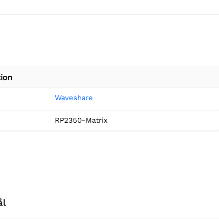
ion
Waveshare
RP2350-Matrix
ål