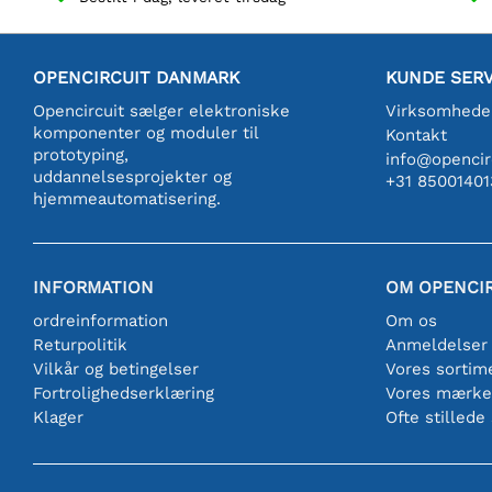
OPENCIRCUIT DANMARK
KUNDE SERV
Opencircuit sælger elektroniske
Virksomhede
komponenter og moduler til
Kontakt
prototyping,
info@opencirc
uddannelsesprojekter og
+31 85001401
hjemmeautomatisering.
INFORMATION
OM OPENCI
ordreinformation
Om os
Returpolitik
Anmeldelser
Vilkår og betingelser
Vores sortim
Fortrolighedserklæring
Vores mærke
Klager
Ofte stillede