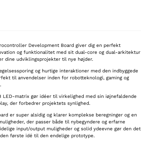
ocontroller Development Board giver dig en perfekt
vation og funktionalitet med sit dual-core og dual-arkitektur
er dine udviklingsprojekter til nye højder.
gelsessporing og hurtige interaktioner med den indbyggede
fekt til anvendelser inden for robotteknologi, gaming og
.
 LED-matrix gør idéer til virkelighed med sin iøjnefaldende
play, der forbedrer projektets synlighed.
ard er super alsidig og klarer komplekse beregninger og en
muligheder, der passer både til nybegyndere og erfarne
idelige input/output muligheder og solid ydeevne gør den det
en første idé til den endelige prototype.