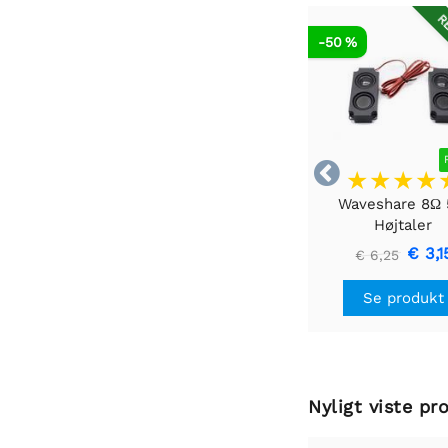
RE
-50 %

Waveshare 8Ω
Højtaler
€ 3,1
€ 6,25
Se produkt
Nyligt viste pr