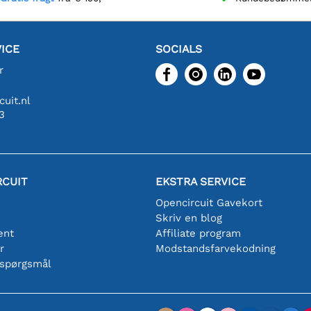
ICE
SOCIALS
r
uit.nl
3
RCUIT
EKSTRA SERVICE
Opencircuit Gavekort
Skriv en blog
ent
Affiliate program
r
Modstandsfarvekodning
 spørgsmål