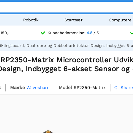
Robotik
Startsæt
Computere
 150,-
Kundebedømmelse:
4.8
/ 5
lingsboard, Dual-core og Dobbel-arkitektur Design, Indbygget 6-ak
RP2350-Matrix Microcontroller Udvik
Design, Indbygget 6-akset Sensor og 
5
Mærke
Waveshare
Model
RP2350-Matrix
Share
