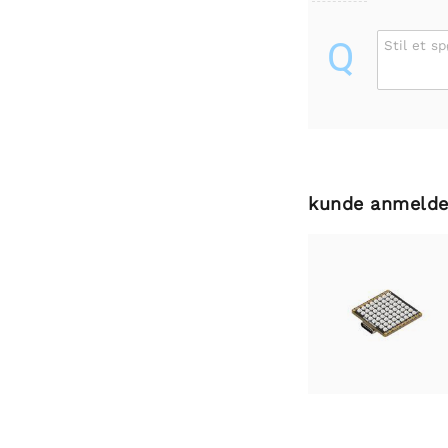
Q
Stil et s
kunde anmelde