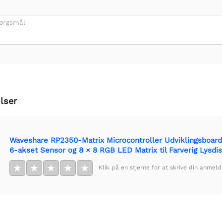
pørgsmål
lser
Waveshare RP2350-Matrix Microcontroller Udviklingsboard,
6-akset Sensor og 8 × 8 RGB LED Matrix til Farverig Lysdi
★
★
★
★
★
Klik på en stjerne for at skrive din anmeld