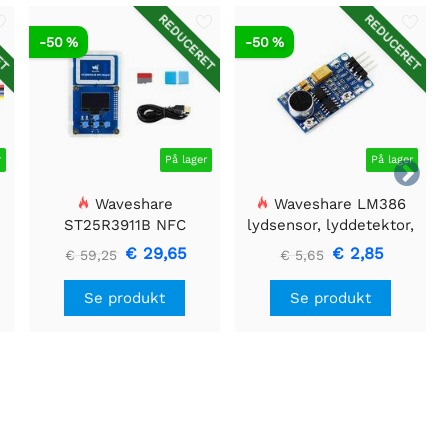
ET
REDUCERET
REDUCERET
-50 %
-50 %
r
På lager
På lager

Waveshare
Waveshare LM386
ST25R3911B NFC
lydsensor, lyddetektor,
Evalueringssæt, NFC-
kompatibel med Arduino
€ 29,65
€ 2,85
€ 59,25
€ 5,65
læser + TF-kort + USB-
kabel
Se produkt
Se produkt