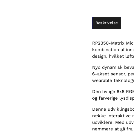
Beskrivelse
RP2350-Matrix Micr
kombination af inno
design, hvilket løft
Nyd dynamisk bevæ
6-akset sensor, per
wearable teknologi
Den livlige 8x8 RGB
og farverige lysdis
Denne udviklingsbo
række interaktive 
udviklere. Med udv
nemmere at gå fra d