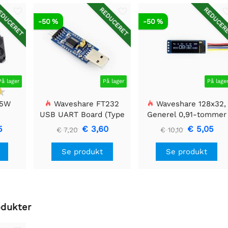
DUCERET
REDUCERET
REDUCER
-50 %
-50 %
På lager
På lager
På lage
 5W
Waveshare FT232
Waveshare 128x32,
USB UART Board (Type
Generel 0,91-tommer
A), USB til TTL (UART)
OLED displaymodul
5
€ 3,60
€ 5,05
€ 7,20
€ 10,10
kommunikationsmodul
Se produkt
Se produkt
odukter