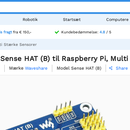
Robotik
Startsæt
Computere
is fragt
fra € 150,-
Kundebedømmelse:
4.8
/ 5
lti Stærke Sensorer
ense HAT (B) til Raspberry Pi, Mult
Mærke
Waveshare
Model
Sense HAT (B)
Share
