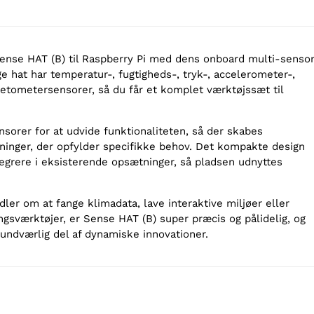
Sense HAT (B) til Raspberry Pi med dens onboard multi-senso
ge hat har temperatur-, fugtigheds-, tryk-, accelerometer-,
tometersensorer, så du får et komplet værktøjssæt til
nsorer for at udvide funktionaliteten, så der skabes
inger, der opfylder specifikke behov. Det kompakte design
tegrere i eksisterende opsætninger, så pladsen udnyttes
ler om at fange klimadata, lave interaktive miljøer eller
ngsværktøjer, er Sense HAT (B) super præcis og pålidelig, og
uundværlig del af dynamiske innovationer.