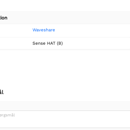
ion
Waveshare
Sense HAT (B)
ål
pørgsmål