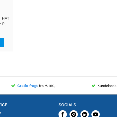
e HAT
 Pi,
sorer
Gratis fragt
fra € 150,-
Kundebed
ICE
SOCIALS
r