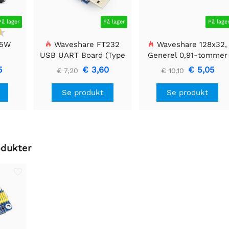
På lager
På lager
På lage
 5W
Waveshare FT232
Waveshare 128x32,
USB UART Board (Type
Generel 0,91-tommer
A), USB til TTL (UART)
OLED displaymodul
5
€ 3,60
€ 5,05
€ 7,20
€ 10,10
kommunikationsmodul
Se produkt
Se produkt
odukter