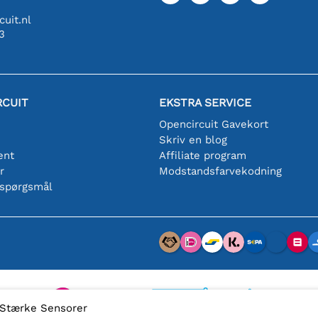
uit.nl
3
RCUIT
EKSTRA SERVICE
Opencircuit Gavekort
Skriv en blog
ent
Affiliate program
r
Modstandsfarvekodning
 spørgsmål
i Stærke Sensorer