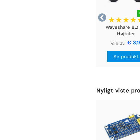

Waveshare 8Ω
Højtaler
€ 3,1
€ 6,25
Se produkt
Nyligt viste pr