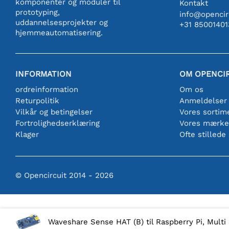
komponenter og moduler til
Kontakt
prototyping,
info@opencirc
uddannelsesprojekter og
+31 85001401
hjemmeautomatisering.
INFORMATION
OM OPENCI
ordreinformation
Om os
Returpolitik
Anmeldelser
Vilkår og betingelser
Vores sortim
Fortrolighedserklæring
Vores mærke
Klager
Ofte stillede
© Opencircuit 2014 - 2026
Waveshare Sense HAT (B) til Raspberry Pi, Mult