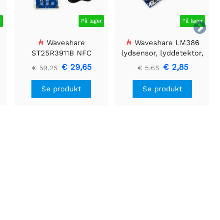
r
På lager
På lager

Waveshare
Waveshare LM386
ST25R3911B NFC
lydsensor, lyddetektor,
Evalueringssæt, NFC-
kompatibel med Arduino
€ 29,65
€ 2,85
€ 59,25
€ 5,65
læser + TF-kort + USB-
kabel
Se produkt
Se produkt