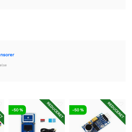
ensorer
else
ET
REDUCERET
REDUCERET
-50 %
-50 %