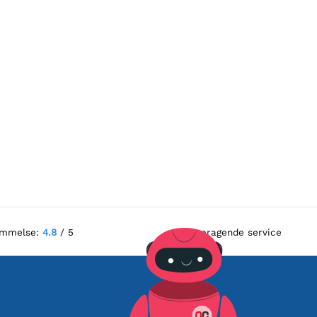
ømmelse:
4.8
/ 5
Fremragende service