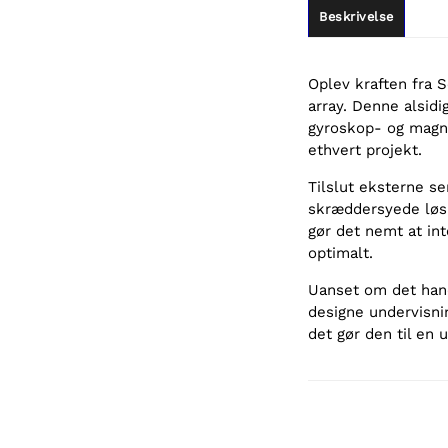
Beskrivelse
Oplev kraften fra 
array. Denne alsidi
gyroskop- og magne
ethvert projekt.
Tilslut eksterne se
skræddersyede løsn
gør det nemt at in
optimalt.
Uanset om det hand
designe undervisni
det gør den til en 