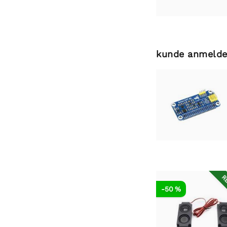
kunde anmelde
RE
-50 %