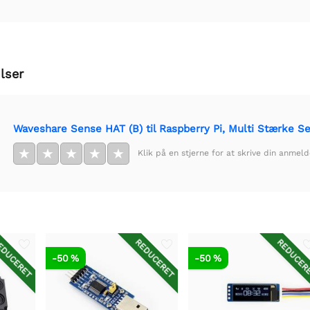
lser
Waveshare Sense HAT (B) til Raspberry Pi, Multi Stærke S
★
★
★
★
★
Klik på en stjerne for at skrive din anmeld
DUCERET
REDUCERET
REDUCER
-50 %
-50 %