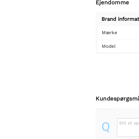
Ejendomme
Brand informat
Mærke
Model
Kundespørgsm
Q
Stil et s