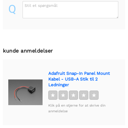
Q
Stil et spørgsmål
kunde anmeldelser
Adafruit Snap-In Panel Mount
Kabel - USB-A Stik til 2
Ledninger
★
★
★
★
★
Klik på en stjerne for at skrive din
anmeldelse