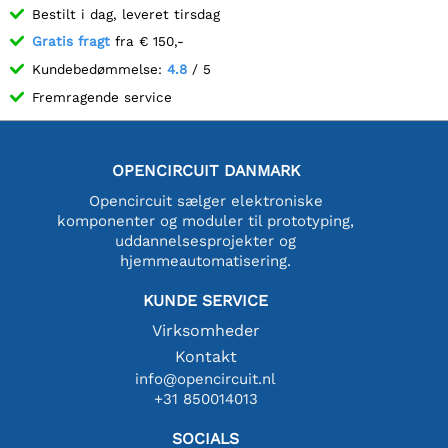
Bestilt i dag, leveret tirsdag
Gratis fragt
fra € 150,-
Kundebedømmelse:
4.8
/ 5
Fremragende service
OPENCIRCUIT DANMARK
Opencircuit sælger elektroniske
komponenter og moduler til prototyping,
uddannelsesprojekter og
hjemmeautomatisering.
KUNDE SERVICE
Virksomheder
Kontakt
info@opencircuit.nl
+31 850014013
SOCIALS