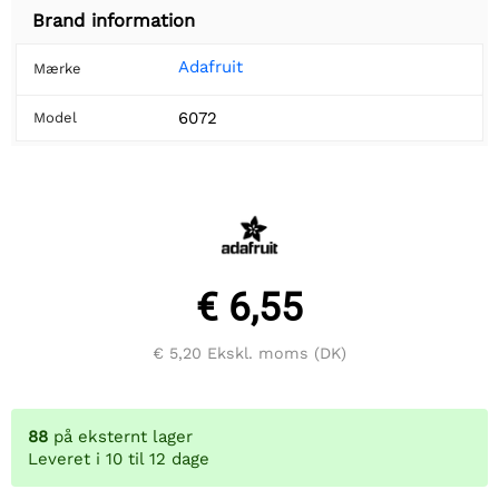
Brand information
Adafruit
Mærke
6072
Model
€ 6,55
€ 5,20
Ekskl. moms (DK)
88
på eksternt lager
Leveret i 10 til 12 dage