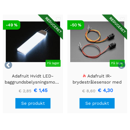
REDUCERET
REDUCERET
-49 %
-50 %


På lager
På lager
Adafruit Hvidt LED-
Adafruit IR-
baggrundsbelysningsmodul
brydestrålesensor med
- Lille 12mm x 40mm
premium ledningsstuds -
€ 1,45
€ 4,30
€ 2,85
€ 8,60
5 mm LED'er
Se produkt
Se produkt