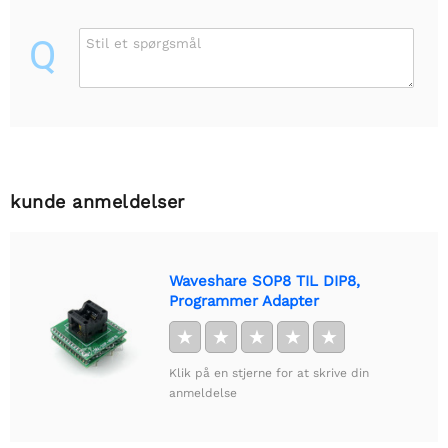
Q
Stil et spørgsmål
kunde anmeldelser
Waveshare SOP8 TIL DIP8,
Programmer Adapter
★
★
★
★
★
Klik på en stjerne for at skrive din
anmeldelse