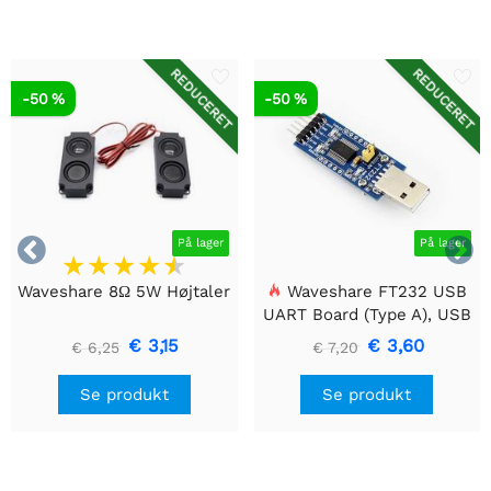
REDUCERET
REDUCERET
-50 %
-50 %


På lager
På lager
Waveshare 8Ω 5W Højtaler
Waveshare FT232 USB
UART Board (Type A), USB
til TTL (UART)
€ 3,15
€ 3,60
€ 6,25
€ 7,20
kommunikationsmodul
Se produkt
Se produkt