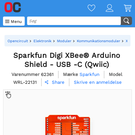

Menu
Opencircuit
Elektronik
Moduler
Kommunikationsmoduler
XBee
Sparkfun Digi XBee® Arduino
Shield - USB -C (Qwiic)
Varenummer
62361
Mærke
Sparkfun
Model
WRL-22131
Skrive en anmeldelse
Share
