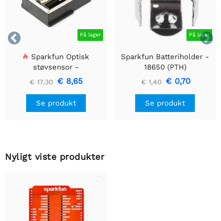


På lager
På lager
Sparkfun Optisk
Sparkfun Batteriholder -
støvsensor -
18650 (PTH)
GP2Y1010AU0F
€ 8,65
€ 0,70
€ 17,30
€ 1,40
Se produkt
Se produkt
Nyligt viste produkter