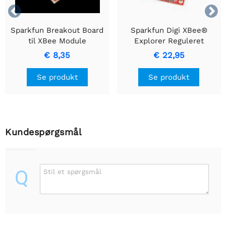


Sparkfun Breakout Board
Sparkfun Digi XBee®
til XBee Module
Explorer Reguleret
€ 8,35
€ 22,95
Se produkt
Se produkt
Kundespørgsmål
Q
Stil et spørgsmål