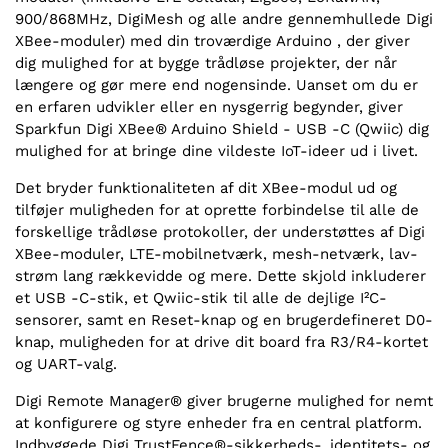
900/868MHz, DigiMesh og alle andre gennemhullede Digi
XBee-moduler) med din troværdige Arduino , der giver
dig mulighed for at bygge trådløse projekter, der når
længere og gør mere end nogensinde. Uanset om du er
en erfaren udvikler eller en nysgerrig begynder, giver
Sparkfun Digi XBee® Arduino Shield - USB -C (Qwiic) dig
mulighed for at bringe dine vildeste IoT-ideer ud i livet.
Det bryder funktionaliteten af dit XBee-modul ud og
tilføjer muligheden for at oprette forbindelse til alle de
forskellige trådløse protokoller, der understøttes af Digi
XBee-moduler, LTE-mobilnetværk, mesh-netværk, lav-
strøm lang rækkevidde og mere. Dette skjold inkluderer
et USB -C-stik, et Qwiic-stik til alle de dejlige I²C-
sensorer, samt en Reset-knap og en brugerdefineret D0-
knap, muligheden for at drive dit board fra R3/R4-kortet
og UART-valg.
Digi Remote Manager® giver brugerne mulighed for nemt
at konfigurere og styre enheder fra en central platform.
Indbyggede Digi TrustFence®-sikkerheds-, identitets- og