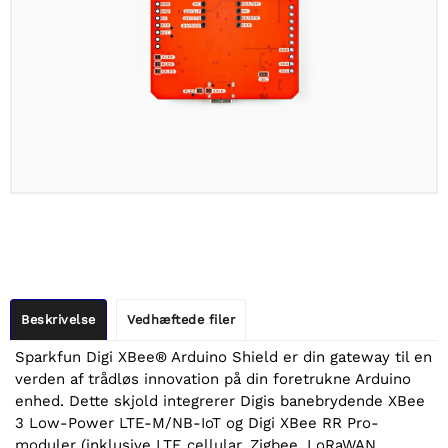
Beskrivelse
Vedhæftede filer
Sparkfun Digi XBee® Arduino Shield er din gateway til en
verden af trådløs innovation på din foretrukne Arduino
enhed. Dette skjold integrerer Digis banebrydende XBee
3 Low-Power LTE-M/NB-IoT og Digi XBee RR Pro-
moduler (inklusive LTE cellular, Zigbee, LoRaWAN,