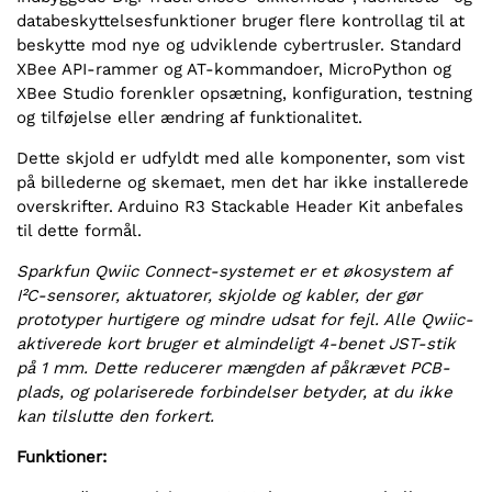
databeskyttelsesfunktioner bruger flere kontrollag til at
beskytte mod nye og udviklende cybertrusler. Standard
XBee API-rammer og AT-kommandoer, MicroPython og
XBee Studio forenkler opsætning, konfiguration, testning
og tilføjelse eller ændring af funktionalitet.
Dette skjold er udfyldt med alle komponenter, som vist
på billederne og skemaet, men det har ikke installerede
overskrifter. Arduino R3 Stackable Header Kit anbefales
til dette formål.
Sparkfun Qwiic Connect-systemet er et økosystem af
I²C-sensorer, aktuatorer, skjolde og kabler, der gør
prototyper hurtigere og mindre udsat for fejl. Alle Qwiic-
aktiverede kort bruger et almindeligt 4-benet JST-stik
på 1 mm. Dette reducerer mængden af påkrævet PCB-
plads, og polariserede forbindelser betyder, at du ikke
kan tilslutte den forkert.
Funktioner: