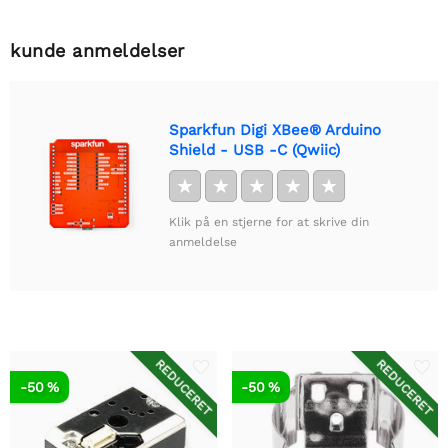
kunde anmeldelser
Sparkfun Digi XBee® Arduino
Shield - USB -C (Qwiic)
★
★
★
★
★
Klik på en stjerne for at skrive din
anmeldelse
REDUCERET
REDUCERET
-50 %
-50 %