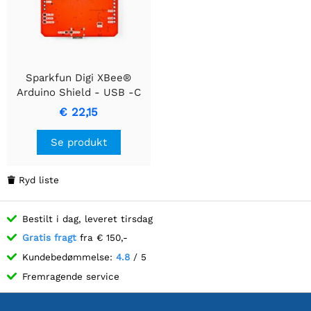
Sparkfun Digi XBee®
Arduino Shield - USB -C
(Qwiic)
€ 22,15
Se produkt
Ryd liste

Bestilt i dag, leveret tirsdag
Gratis fragt
fra € 150,-
Kundebedømmelse:
4.8
/ 5
Fremragende service