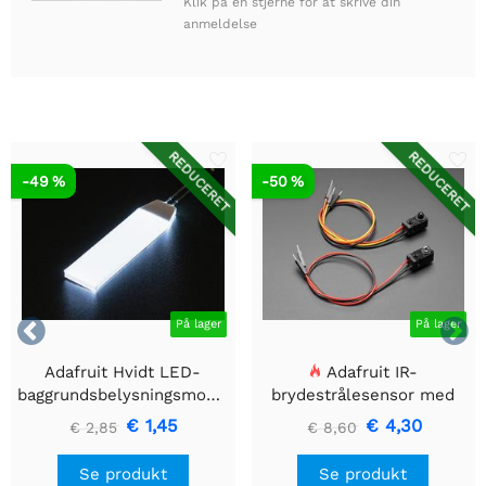
Klik på en stjerne for at skrive din
anmeldelse
REDUCERET
REDUCERET
-49 %
-50 %


På lager
På lager
Adafruit Hvidt LED-
Adafruit IR-
baggrundsbelysningsmodul
brydestrålesensor med
- Lille 12mm x 40mm
premium ledningsstuds -
€ 1,45
€ 4,30
€ 2,85
€ 8,60
5 mm LED'er
Se produkt
Se produkt