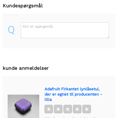
Kundespørgsmål
Q
Stil et spørgsmål
kunde anmeldelser
Adafruit Firkantet lynlåsetui,
der er egnet til producenten -
lilla
★
★
★
★
★