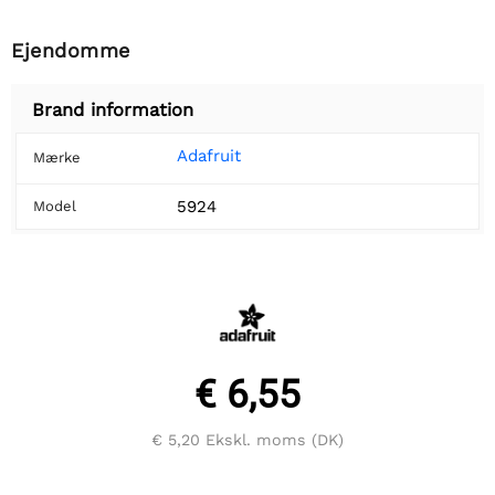
Ejendomme
Brand information
Adafruit
Mærke
5924
Model
€ 6,55
€ 5,20
Ekskl. moms (DK)