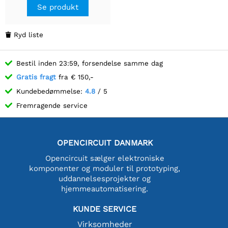
Se produkt
Ryd liste

Bestil inden 23:59, forsendelse samme dag
Gratis fragt
fra € 150,-
Kundebedømmelse:
4.8
/ 5
Fremragende service
OPENCIRCUIT DANMARK
Opencircuit sælger elektroniske
komponenter og moduler til prototyping,
uddannelsesprojekter og
hjemmeautomatisering.
KUNDE SERVICE
Virksomheder