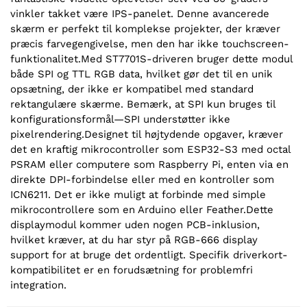
vinkler takket være IPS-panelet. Denne avancerede
skærm er perfekt til komplekse projekter, der kræver
præcis farvegengivelse, men den har ikke touchscreen-
funktionalitet.Med ST7701S-driveren bruger dette modul
både SPI og TTL RGB data, hvilket gør det til en unik
opsætning, der ikke er kompatibel med standard
rektangulære skærme. Bemærk, at SPI kun bruges til
konfigurationsformål—SPI understøtter ikke
pixelrendering.Designet til højtydende opgaver, kræver
det en kraftig mikrocontroller som ESP32-S3 med octal
PSRAM eller computere som Raspberry Pi, enten via en
direkte DPI-forbindelse eller med en kontroller som
ICN6211. Det er ikke muligt at forbinde med simple
mikrocontrollere som en Arduino eller Feather.Dette
displaymodul kommer uden nogen PCB-inklusion,
hvilket kræver, at du har styr på RGB-666 display
support for at bruge det ordentligt. Specifik driverkort-
kompatibilitet er en forudsætning for problemfri
integration.