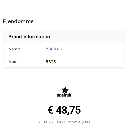
Ejendomme
Brand information
Adafruit
Mærke
5825
Model
€ 43,75
€ 34,75
Ekskl. moms (DK)