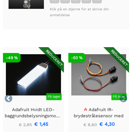
Klik på en stjerne for at skrive din
anmeldelse
REDUCERET
REDUCERET
-49 %
-50 %


På lager
På lager
Adafruit Hvidt LED-
Adafruit IR-
baggrundsbelysningsmodul
brydestrålesensor med
- Lille 12mm x 40mm
premium ledningsstuds -
€ 1,45
€ 4,30
€ 2,85
€ 8,60
5 mm LED'er