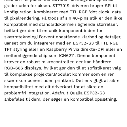
grader uden for aksen. ST7701S-driveren bruger SPI til
konfiguration, kombineret med TTL RGB 'dot clock' data
til pixelrendering. På trods af sin 40-pins stik er den ikke
kompatibel med standardskærme i lignende størrelser,
hvilket gør den til en unik komponent inden for
skærmteknologi.Forvent enestående klarhed og detaljer,
uanset om du integrerer med en ESP32-S3 til TTL RGB
TFT styring eller en Raspberry Pi via direkte-DPI eller en
mellemliggende chip som ICN6211. Denne komponent
kræver en robust mikrocontroller, der kan håndtere
RGB-666 displays, hvilket gør den til et sofistikeret valg
til komplekse projekter.Modulet kommer som en ren
skærmkomponent uden printkort. Det er vigtigt at sikre
kompatibilitet med dit driverkort for at sikre en
problemfri integration. Adafruit Qualia ESP32-S3
anbefales til dem, der søger en kompatibel opsætning.