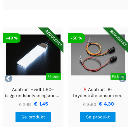
REDUCERET
REDUCERET
-49 %
-50 %


På lager
På lager
Adafruit Hvidt LED-
Adafruit IR-
baggrundsbelysningsmodul
brydestrålesensor med
- Lille 12mm x 40mm
premium ledningsstuds -
€ 1,45
€ 4,30
€ 2,85
€ 8,60
5 mm LED'er
Se produkt
Se produkt