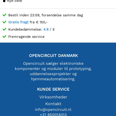
Ryd liste

Bestil inden 23:59, forsendelse samme dag
Gratis fragt
fra € 150,-
Kundebedømmelse:
4.8
/ 5
Fremragende service
OPENCIRCUIT DANMARK
Opencircuit sælger elektroniske
komponenter og moduler til prototyping,
uddannelsesprojekter og
hjemmeautomatisering.
KUNDE SERVICE
Virksomheder
Kontakt
info@opencircuit.nl
+31 850014013