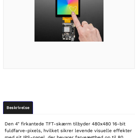
Beskrivelse
Den 4" firkantede TFT-skærm tilbyder 480x480 16-bit
fuldfarve-pixels, hvilket sikrer levende visuelle effekter
med sit IPS-panel, der bevarer farveægthed op til 80