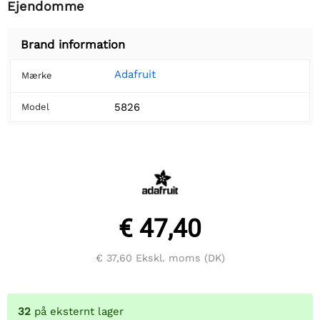
Ejendomme
Brand information
Adafruit
Mærke
5826
Model
€ 47,40
€ 37,60
Ekskl. moms (DK)
32
på eksternt lager