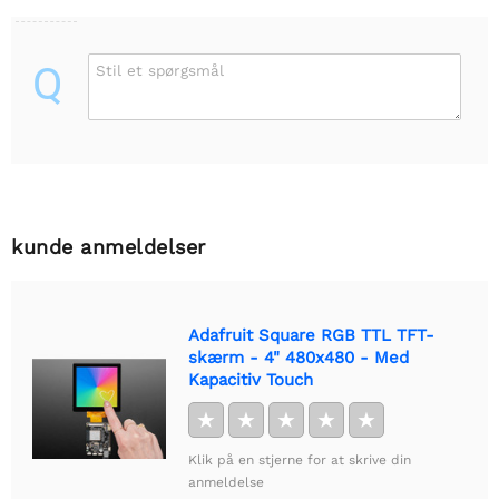
Q
Stil et spørgsmål
kunde anmeldelser
Adafruit Square RGB TTL TFT-
skærm - 4" 480x480 - Med
Kapacitiv Touch
★
★
★
★
★
Klik på en stjerne for at skrive din
anmeldelse