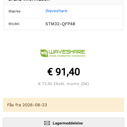
Waveshare
Mærke
STM32-QFP48
Model
€ 91,40
€ 72,55
Ekskl. moms (DK)
Fås fra 2026-08-23
Lagermeddelelse