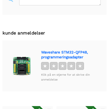
kunde anmeldelser
Waveshare STM32-QFP48,
programmeringsadapter
★
★
★
★
★
Klik på en stjerne for at skrive din
anmeldelse