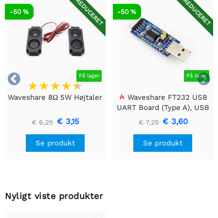
REDUCERET
REDUCERET
-50 %
-50 %


På lager
På lager
Waveshare 8Ω 5W Højtaler
Waveshare FT232 USB
UART Board (Type A), USB
til TTL (UART)
€ 3,15
€ 3,60
€ 6,25
€ 7,25
kommunikationsmodul
Se produkt
Se produkt
Nyligt viste produkter