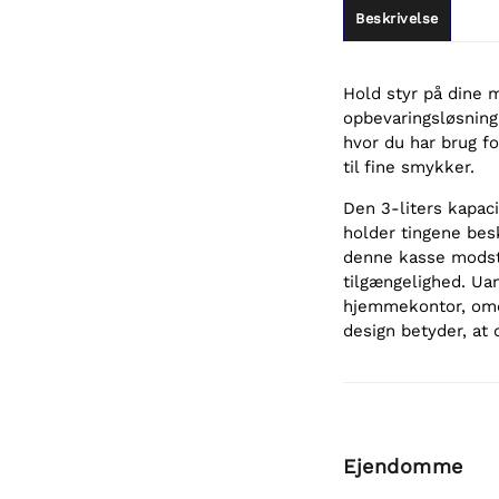
Beskrivelse
Hold styr på dine
opbevaringsløsning
hvor du har brug fo
til fine smykker.
Den 3-liters kapaci
holder tingene besk
denne kasse modstå
tilgængelighed. Uan
hjemmekontor, omda
design betyder, at 
Ejendomme