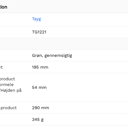
ion
Tayg
TG1221
Grøn, gennemsigtig
et
195 mm
product
formele
54 mm
"Højden på
 product
290 mm
345 g