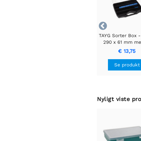

TAYG Sorter Box -
290 x 61 mm me
aftagelige ru
€ 13,75
Se produkt
Nyligt viste pr