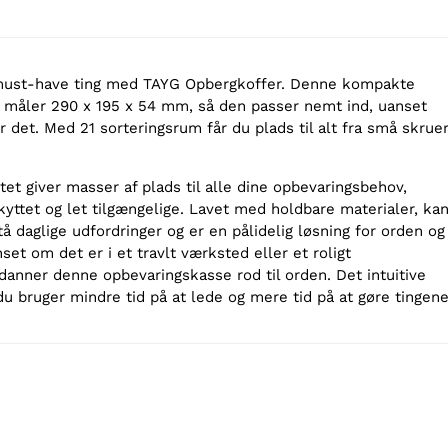
 must-have ting med TAYG Opbergkoffer. Denne kompakte
 måler 290 x 195 x 54 mm, så den passer nemt ind, uanset
r det. Med 21 sorteringsrum får du plads til alt fra små skrue
tet giver masser af plads til alle dine opbevaringsbehov,
yttet og let tilgængelige. Lavet med holdbare materialer, ka
 daglige udfordringer og er en pålidelig løsning for orden og
set om det er i et travlt værksted eller et roligt
nner denne opbevaringskasse rod til orden. Det intuitive
du bruger mindre tid på at lede og mere tid på at gøre tingene