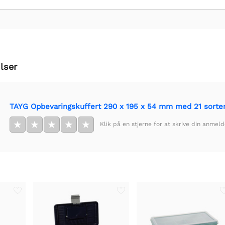
lser
TAYG Opbevaringskuffert 290 x 195 x 54 mm med 21 sorte
★
★
★
★
★
Klik på en stjerne for at skrive din anmeld