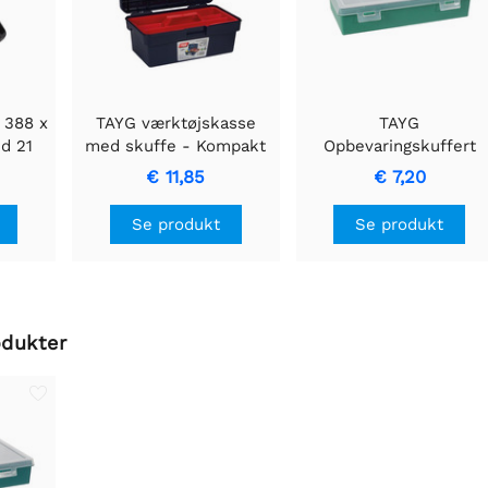
 388 x
TAYG værktøjskasse
TAYG
d 21
med skuffe - Kompakt
Opbevaringskuffert
m
og holdbar
Kompakt
€ 11,85
€ 7,20
opbevaringsløsning
Opbevaringsløsning
Se produkt
Se produkt
odukter