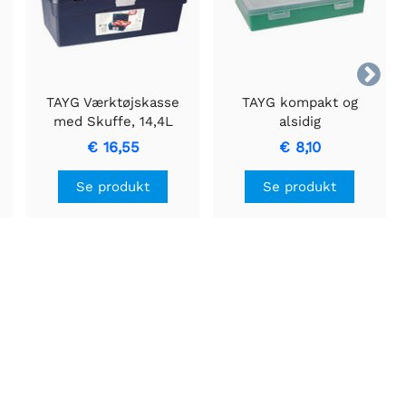

TAYG Værktøjskasse
TAYG kompakt og
med Skuffe, 14,4L
alsidig
Kapacitet, 400x217x166
opbevaringskasse
€ 16,55
€ 8,10
mm
Se produkt
Se produkt