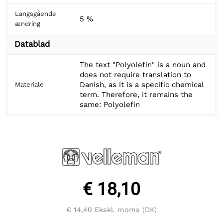
Langsgående
5 %
ændring
Datablad
The text "Polyolefin" is a noun and
does not require translation to
Danish, as it is a specific chemical
Materiale
term. Therefore, it remains the
same: Polyolefin
€ 18,10
€ 14,40
Ekskl. moms (DK)