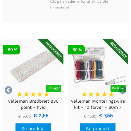
Klik på en stjerne for at skrive din
anmeldelse
REDUCERET
REDUCERET
-50 %
-50 %


På lager
På lager
Velleman Brødbræt 830
Velleman Monteringswire
point - hvid
kit - 10 farver - 60m -
multicore
€ 2,55
€ 7,55
€ 5,05
€ 15,10
Se produkt
Se produkt