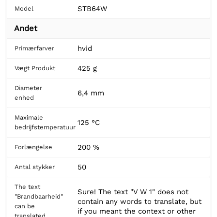
STB64W
Model
Andet
hvid
Primærfarver
425 g
Vægt Produkt
Diameter
6,4 mm
enhed
Maximale
125 °C
bedrijfstemperatuur
200 %
Forlængelse
50
Antal stykker
The text
Sure! The text "V W 1" does not
"Brandbaarheid"
contain any words to translate, but
can be
if you meant the context or other
translated