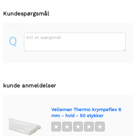
Kundespørgsmål
Q
Stil et spørgsmål
kunde anmeldelser
Velleman Thermo krympeflex 6
mm - hvid - 50 stykker
★
★
★
★
★