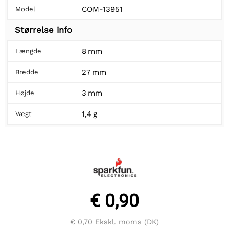
COM-13951
Model
Størrelse info
8 mm
Længde
27 mm
Bredde
3 mm
Højde
1,4 g
Vægt
€ 0,90
€ 0,70
Ekskl. moms (DK)