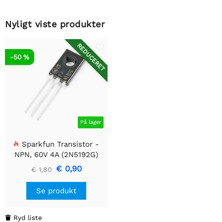
Nyligt viste produkter
REDUCERET
-50 %
På lager
Sparkfun Transistor -
NPN, 60V 4A (2N5192G)
€ 0,90
€ 1,80
Se produkt
Ryd liste
