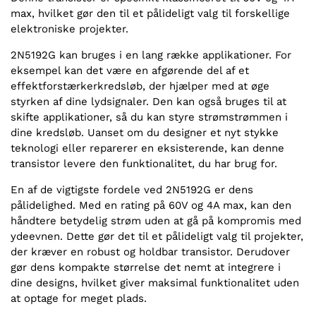
max, hvilket gør den til et pålideligt valg til forskellige
elektroniske projekter.
2N5192G kan bruges i en lang række applikationer. For
eksempel kan det være en afgørende del af et
effektforstærkerkredsløb, der hjælper med at øge
styrken af dine lydsignaler. Den kan også bruges til at
skifte applikationer, så du kan styre strømstrømmen i
dine kredsløb. Uanset om du designer et nyt stykke
teknologi eller reparerer en eksisterende, kan denne
transistor levere den funktionalitet, du har brug for.
En af de vigtigste fordele ved 2N5192G er dens
pålidelighed. Med en rating på 60V og 4A max, kan den
håndtere betydelig strøm uden at gå på kompromis med
ydeevnen. Dette gør det til et pålideligt valg til projekter,
der kræver en robust og holdbar transistor. Derudover
gør dens kompakte størrelse det nemt at integrere i
dine designs, hvilket giver maksimal funktionalitet uden
at optage for meget plads.