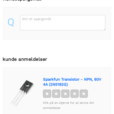
Q
Stil et spørgsmål
kunde anmeldelser
Sparkfun Transistor - NPN, 60V
4A (2N5192G)
★
★
★
★
★
Klik på en stjerne for at skrive din
anmeldelse