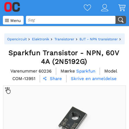

Menu
Opencircuit
Elektronik
Transistorer
BJT - NPN transistorer
Spa
Sparkfun Transistor - NPN, 60V
4A (2N5192G)
Varenummer
60236
Mærke
Sparkfun
Model
COM-13951
Skrive en anmeldelse
Share
