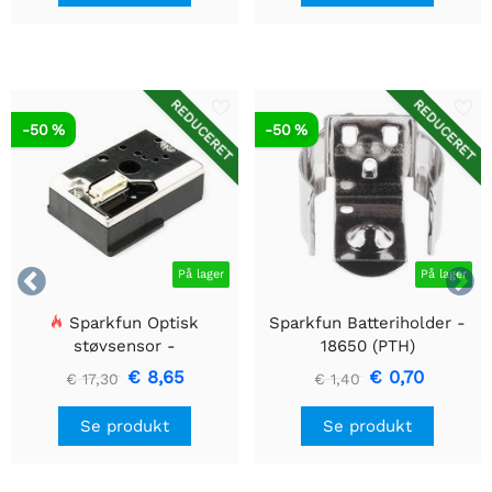
REDUCERET
REDUCERET
-50 %
-50 %


På lager
På lager
Sparkfun Optisk
Sparkfun Batteriholder -
støvsensor -
18650 (PTH)
GP2Y1010AU0F
€ 8,65
€ 0,70
€ 17,30
€ 1,40
Se produkt
Se produkt