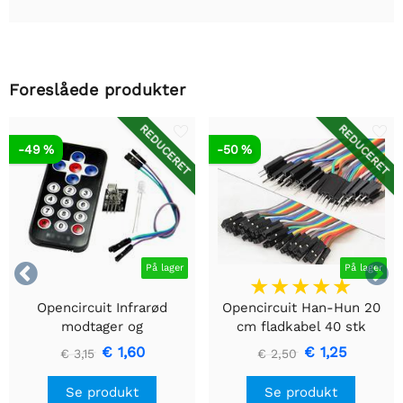
Foreslåede produkter
REDUCERET
REDUCERET
-49 %
-50 %


På lager
På lager
Opencircuit Infrarød
Opencircuit Han-Hun 20
modtager og
cm fladkabel 40 stk
fjernbetjeningssæt
€ 1,60
€ 1,25
€ 3,15
€ 2,50
Se produkt
Se produkt