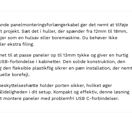
runde panelmonteringsforlængerkabel gør det nemt at tilføje
it projekt. Sæt det i huller, der spænder fra 12mm til 18mm,
jer som en hulsav eller boremaskine. Du behøver ikke
er ekstra filing.
et til at passe paneler op til 13mm tykke og giver en hurtig
USB-forbindelse i kabinetter. Den solide konstruktion, den
den fleksible plastikflig sikrer en pæn installation, der nem
elle borefejl.
skyttelseshætte holder porten sikker, hvilket øger
lideligheden i dit setup. Kompakt og effektiv, denne løsning
t montere paneler med problemfri USB C-forbindelser.