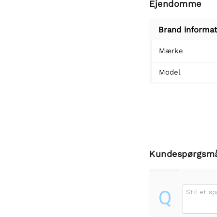
Ejendomme
Brand informat
Mærke
Model
Kundespørgsm
Q
Stil et s