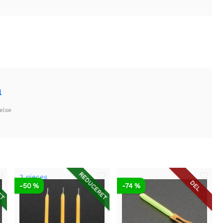
l
else
ET
REDUCERET
3 pieces
DEL
-50 %
-74 %