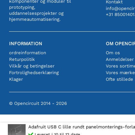
komponenter og moduler til
Kontakt
prototyping,
info@opencirc
uddannelsesprojekter og
+31 85001401
hjemmeautomatisering.
INFORMATION
OM OPENCI
ordreinformation
Om os
Returpolitik
Anmeldelser
Vilkår og betingelser
Vores sortim
Fortrolighedserklæring
Vores mærke
Klager
Ofte stillede
© Opencircuit 2014 - 2026
Adafruit USB C lille rundt panelmonterings-for
Leveret i 10 til 12 dage