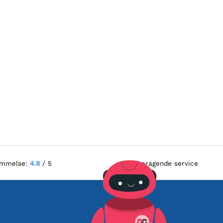
ømmelse:
4.8
/ 5
Fremragende service