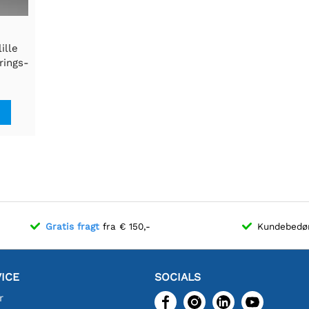
ille
rings-
el
Gratis fragt
fra € 150,-
Kundebed
ICE
SOCIALS
r