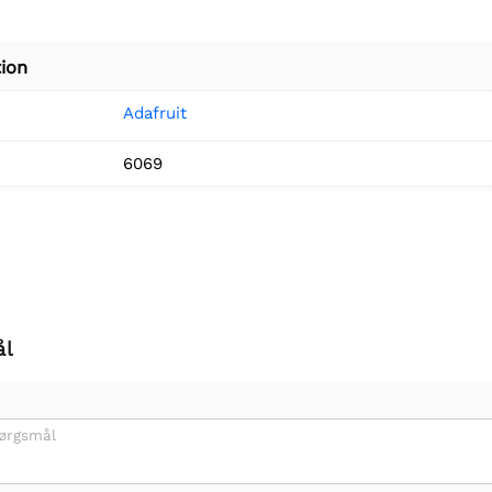
ion
Adafruit
6069
ål
pørgsmål