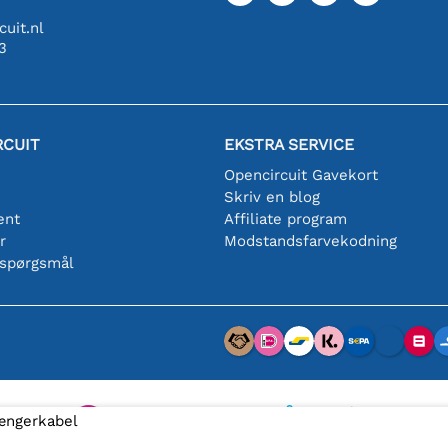
uit.nl
3
RCUIT
EKSTRA SERVICE
Opencircuit Gavekort
Skriv en blog
ent
Affiliate program
r
Modstandsfarvekodning
 spørgsmål
længerkabel