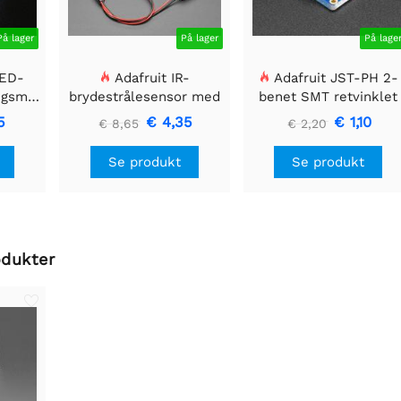
På lager
På lager
På lage
LED-
Adafruit IR-
Adafruit JST-PH 2-
ngsmodul
brydestrålesensor med
benet SMT retvinklet
 40mm
premium ledningsstuds
breakout board
5
€ 4,35
€ 1,10
€ 8,65
€ 2,20
- 5 mm LED'er
Se produkt
Se produkt
odukter