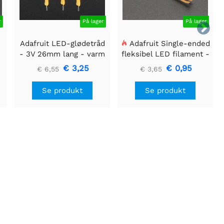
r
På lager
På lager

Adafruit LED-glødetråd
Adafruit Single-ended
- 3V 26mm lang - varm
fleksibel LED filament -
hvid 3-pak
3V 25 mm lang - Grøn
€ 3,25
€ 0,95
€ 6,55
€ 3,65
Se produkt
Se produkt