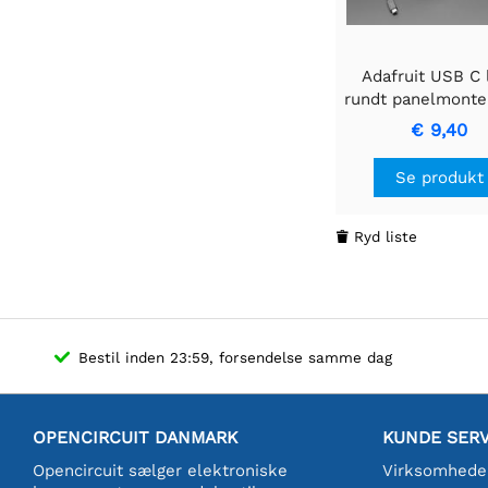
Adafruit USB C l
rundt panelmonte
forlængerkab
€ 9,40
Se produkt
Ryd liste

Bestil inden 23:59, forsendelse samme dag
OPENCIRCUIT DANMARK
KUNDE SERV
Opencircuit sælger elektroniske
Virksomhede