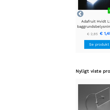

Adafruit Hvidt 
baggrundsbelysni
- Lille 12mm x
€ 1,4
€ 2,85
Se produkt
Nyligt viste pr