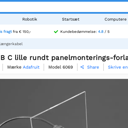
Robotik
Startsæt
Computere
is fragt
fra € 150,-
Kundebedømmelse:
4.8
/ 5
rlængerkabel
B C lille rundt panelmonterings-for
Mærke
Adafruit
Model
6069
Skrive e
Share
