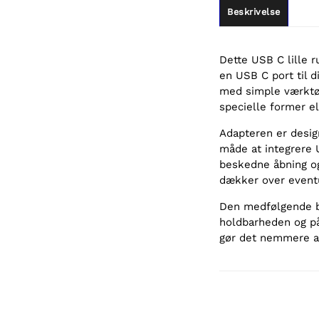
Beskrivelse
Dette USB C lille 
en USB C port til d
med simple værktø
specielle former ell
Adapteren er design
måde at integrere 
beskedne åbning og 
dækker over eventu
Den medfølgende be
holdbarheden og på
gør det nemmere a