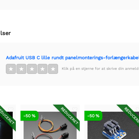
lser
Adafruit USB C lille rundt panelmonterings-forlængerkabe
★
★
★
★
★
Klik på en stjerne for at skrive din anmeld
DUCERET
REDUCERET
REDUCER
-50 %
-50 %