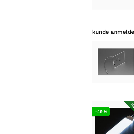
kunde anmelde
RE
-49 %