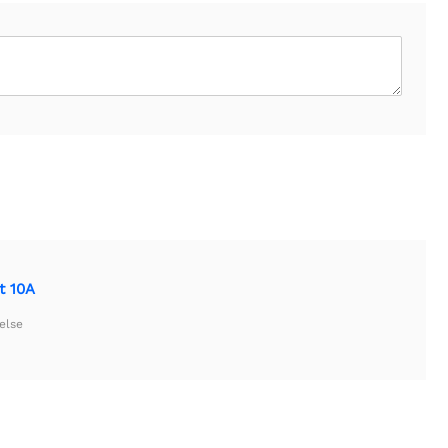
t 10A
else