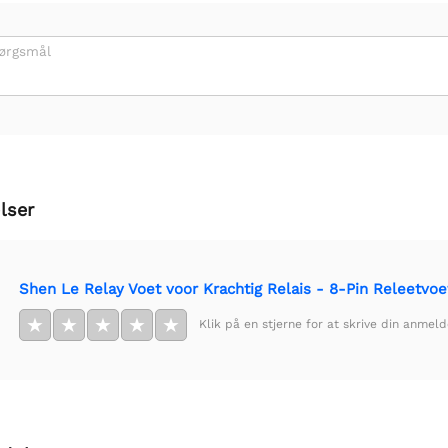
pørgsmål
lser
Shen Le Relay Voet voor Krachtig Relais - 8-Pin Releetvoe
★
★
★
★
★
Klik på en stjerne for at skrive din anmeld