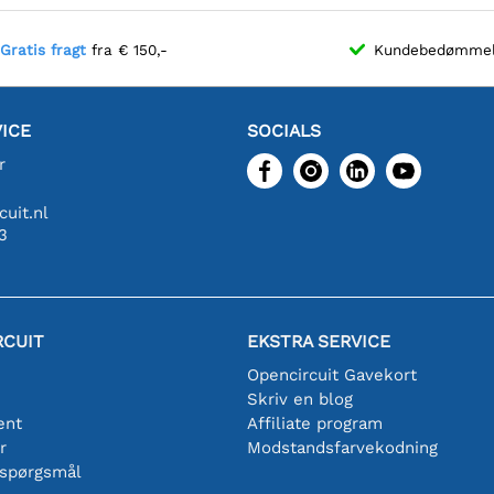
Gratis fragt
fra € 150,-
Kundebedømme
ICE
SOCIALS
r
uit.nl
3
RCUIT
EKSTRA SERVICE
Opencircuit Gavekort
Skriv en blog
ent
Affiliate program
r
Modstandsfarvekodning
 spørgsmål