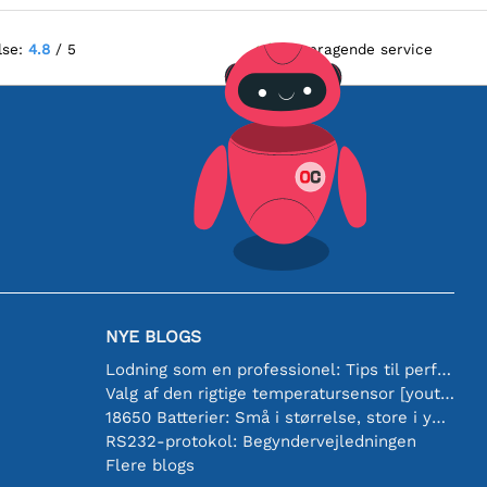
lse:
4.8
/ 5
Fremragende service
NYE BLOGS
Lodning som en professionel: Tips til perfekte elektroniske forbindelser
Valg af den rigtige temperatursensor [youtube]
18650 Batterier: Små i størrelse, store i ydeevne
RS232-protokol: Begyndervejledningen
Flere blogs