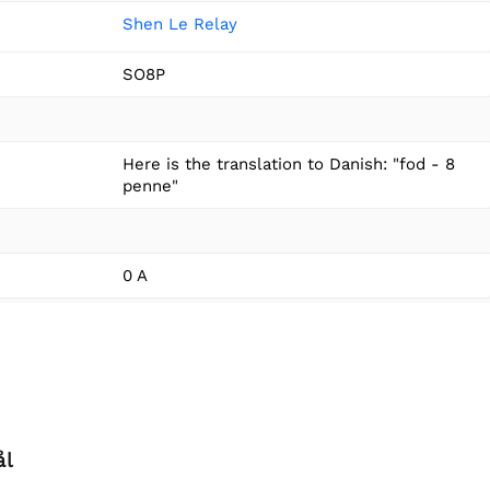
Shen Le Relay
SO8P
Here is the translation to Danish: "fod - 8
penne"
0 A
ål