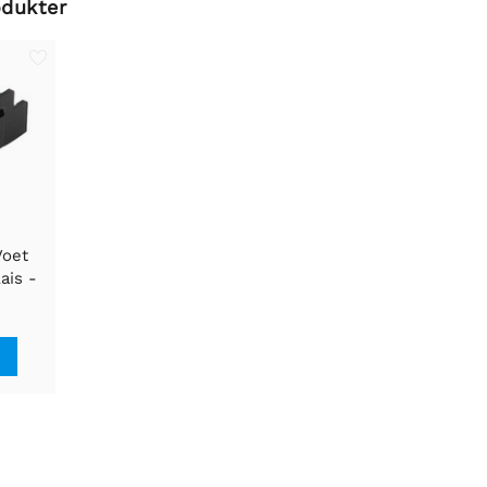
odukter
Voet
ais -
t 10A