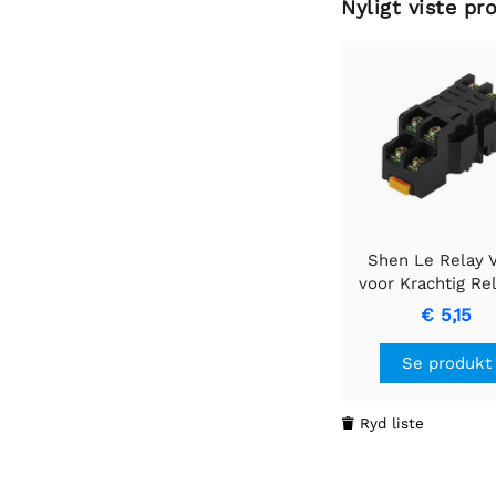
Nyligt viste pr
Shen Le Relay 
voor Krachtig Rel
8-Pin Releetvoe
€ 5,15
Se produkt
Ryd liste
