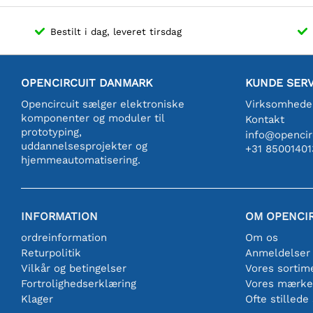
Bestilt i dag, leveret tirsdag
OPENCIRCUIT DANMARK
KUNDE SERV
Opencircuit sælger elektroniske
Virksomhede
komponenter og moduler til
Kontakt
prototyping,
info@opencirc
uddannelsesprojekter og
+31 85001401
hjemmeautomatisering.
INFORMATION
OM OPENCI
ordreinformation
Om os
Returpolitik
Anmeldelser
Vilkår og betingelser
Vores sortim
Fortrolighedserklæring
Vores mærke
Klager
Ofte stillede