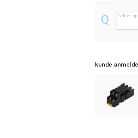
Q
Stil et s
kunde anmelde