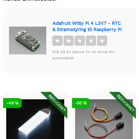
Adafruit Witty Pi 4 L3V7 - RTC
& Strømstyring til Raspberry Pi
★
★
★
★
★
Klik på en stjerne for at skrive din
anmeldelse
REDUCERET
REDUCERET
-49 %
-50 %