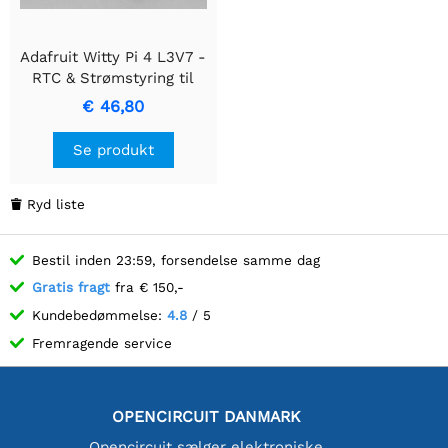
Adafruit Witty Pi 4 L3V7 -
RTC & Strømstyring til
Raspberry Pi
€ 46,80
Se produkt
Ryd liste

Bestil inden 23:59, forsendelse samme dag
Gratis fragt
fra € 150,-
Kundebedømmelse:
4.8
/ 5
Fremragende service
OPENCIRCUIT DANMARK
Opencircuit sælger elektroniske