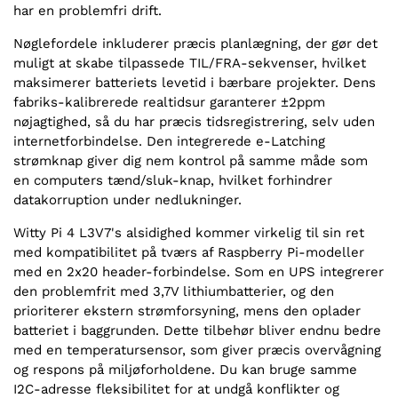
har en problemfri drift.
Nøglefordele inkluderer præcis planlægning, der gør det
muligt at skabe tilpassede TIL/FRA-sekvenser, hvilket
maksimerer batteriets levetid i bærbare projekter. Dens
fabriks-kalibrerede realtidsur garanterer ±2ppm
nøjagtighed, så du har præcis tidsregistrering, selv uden
internetforbindelse. Den integrerede e-Latching
strømknap giver dig nem kontrol på samme måde som
en computers tænd/sluk-knap, hvilket forhindrer
datakorruption under nedlukninger.
Witty Pi 4 L3V7's alsidighed kommer virkelig til sin ret
med kompatibilitet på tværs af Raspberry Pi-modeller
med en 2x20 header-forbindelse. Som en UPS integrerer
den problemfrit med 3,7V lithiumbatterier, og den
prioriterer ekstern strømforsyning, mens den oplader
batteriet i baggrunden. Dette tilbehør bliver endnu bedre
med en temperatursensor, som giver præcis overvågning
og respons på miljøforholdene. Du kan bruge samme
I2C-adresse fleksibilitet for at undgå konflikter og