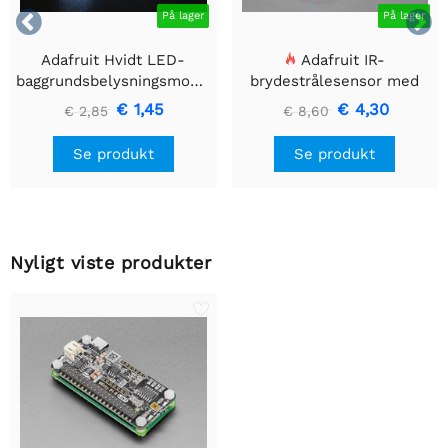


På lager
På lager
Adafruit Hvidt LED-
Adafruit IR-
baggrundsbelysningsmodul
brydestrålesensor med
- Lille 12mm x 40mm
premium ledningsstuds -
€ 1,45
€ 4,30
€ 2,85
€ 8,60
5 mm LED'er
Se produkt
Se produkt
Nyligt viste produkter