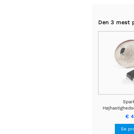
Den 3 mest 
Spar
Højhastighedso
6N
€ 4
Se pr