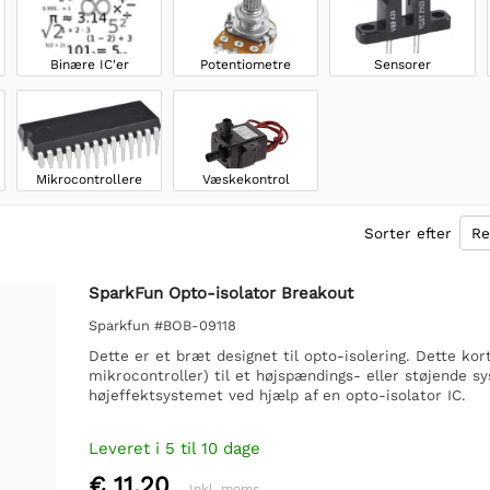
Binære IC'er
Potentiometre
Sensorer
Mikrocontrollere
Væskekontrol
Sorter efter
SparkFun Opto-isolator Breakout
Sparkfun #BOB-09118
Dette er et bræt designet til opto-isolering. Dette kor
mikrocontroller) til et højspændings- eller støjende sy
højeffektsystemet ved hjælp af en opto-isolator IC.
Leveret i 5 til 10 dage
€ 11,20
Inkl. moms