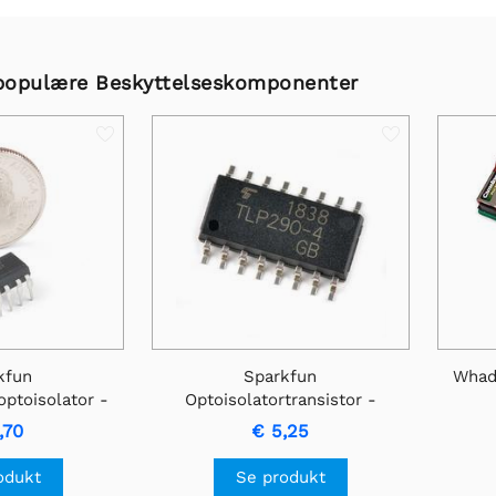
populære Beskyttelseskomponenter
kfun
Sparkfun
Whad
ptoisolator -
Optoisolatortransistor -
137
TLP290-4
,70
€ 5,25
odukt
Se produkt