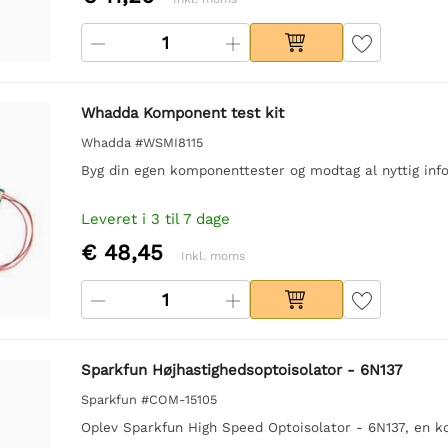
Whadda Komponent test kit
Whadda #WSMI8115
Byg din egen komponenttester og modtag al nyttig in
Leveret i 3 til 7 dage
€ 48,45
Inkl. moms
Sparkfun Højhastighedsoptoisolator - 6N137
Sparkfun #COM-15105
Oplev Sparkfun High Speed Optoisolator - 6N137, en ko