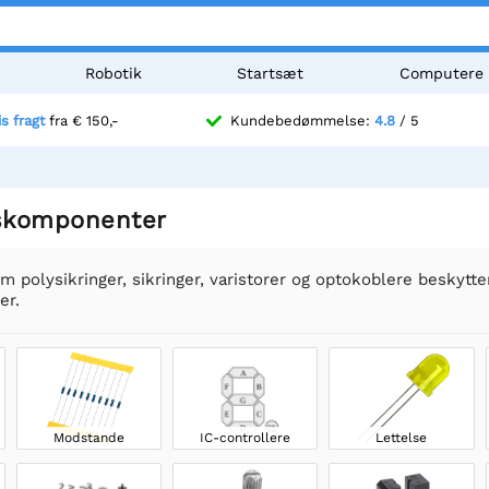
Robotik
Startsæt
Computere
is fragt
fra € 150,-
Kundebedømmelse:
4.8
/ 5
skomponenter
 polysikringer, sikringer, varistorer og optokoblere beskytt
er.
Modstande
IC-controllere
Lettelse