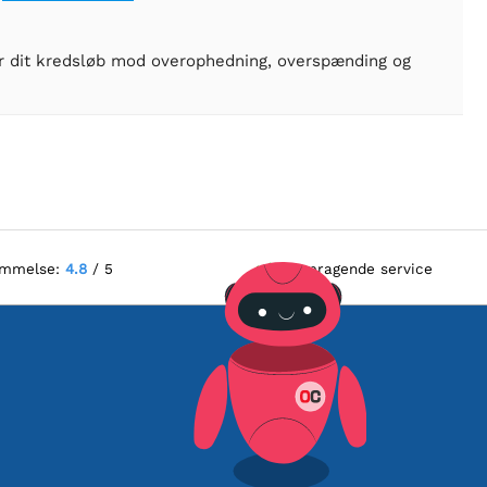
er dit kredsløb mod overophedning, overspænding og
ømmelse:
4.8
/ 5
Fremragende service