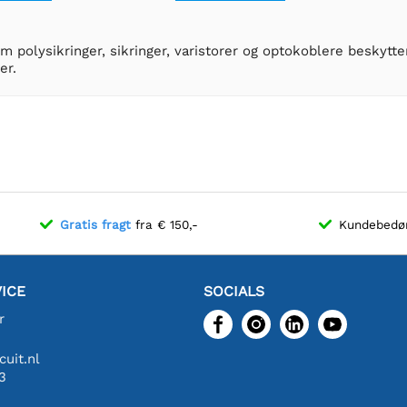
 polysikringer, sikringer, varistorer og optokoblere beskytt
er.
Gratis fragt
fra € 150,-
Kundebed
ICE
SOCIALS
r
uit.nl
3