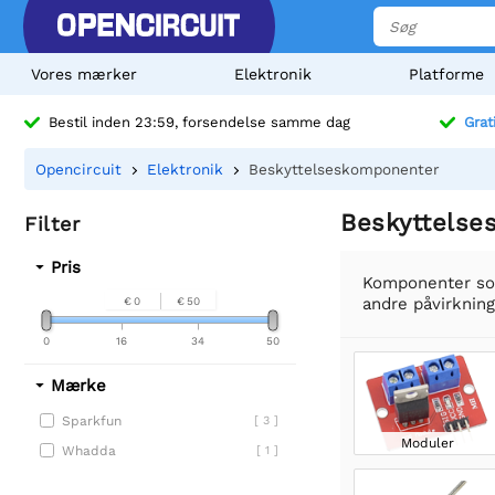
Vores mærker
Elektronik
Platforme
Bestil inden 23:59, forsendelse samme dag
Grat
Opencircuit
Elektronik
Beskyttelseskomponenter
Beskyttelse
Filter
Pris
Komponenter som
andre påvirkning
€ 0
€ 50
0
16
34
50
Mærke
Sparkfun
[ 3 ]
Moduler
Whadda
[ 1 ]