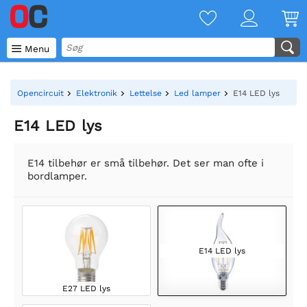

Menu
Opencircuit
Elektronik
Lettelse
Led lamper
E14 LED lys
E14 LED lys
E14 tilbehør er små tilbehør. Det ser man ofte i
bordlamper.
E14 LED lys
E27 LED lys