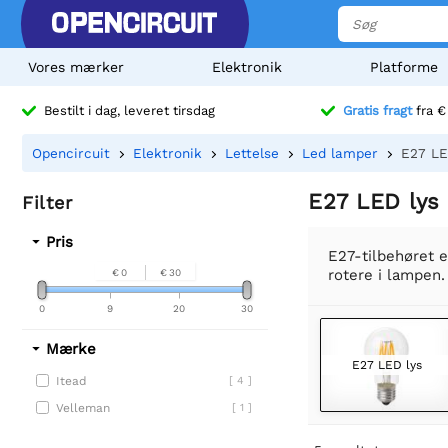
Vores mærker
Elektronik
Platforme
Bestilt i dag, leveret tirsdag
Gratis fragt
fra €
Opencircuit
Elektronik
Lettelse
Led lamper
E27 LE
E27 LED lys
Filter
Pris
E27-tilbehøret e
rotere i lampen.
€ 0
€ 30
0
9
20
30
Mærke
E27 LED lys
Itead
[ 4 ]
Velleman
[ 1 ]