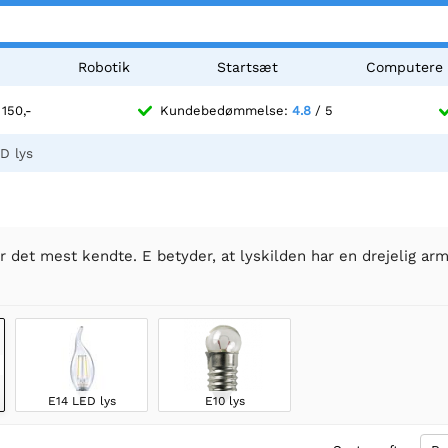
Robotik
Startsæt
Computere
 150,-
Kundebedømmelse:
4.8
/ 5
D lys
r det mest kendte. E betyder, at lyskilden har en drejelig arm
E14 LED lys
E10 lys