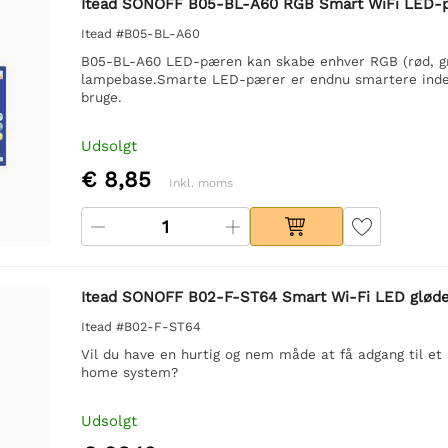
Itead SONOFF B05-BL-A60 RGB Smart WiFi LED-
Itead #B05-BL-A60
B05-BL-A60 LED-pæren kan skabe enhver RGB (rød, gr
lampebase.Smarte LED-pærer er endnu smartere inde
bruge.
Udsolgt
€ 8,85
Inkl. moms
Itead SONOFF B02-F-ST64 Smart Wi-Fi LED gløde
Itead #B02-F-ST64
Vil du have en hurtig og nem måde at få adgang til et
home system?
Udsolgt