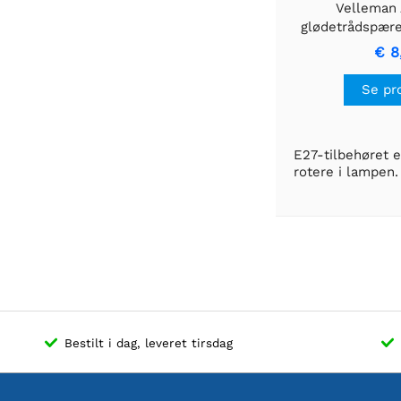
Velleman 
glødetrådspære
e27 - inten
€ 8
Se pr
E27-tilbehøret e
rotere i lampen
Bestilt i dag, leveret tirsdag