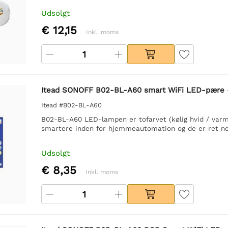
Udsolgt
€ 12,15
Inkl. moms
Itead SONOFF B02-BL-A60 smart WiFi LED-pære 
Itead #B02-BL-A60
B02-BL-A60 LED-lampen er tofarvet (kølig hvid / va
smartere inden for hjemmeautomation og de er ret n
Udsolgt
€ 8,35
Inkl. moms