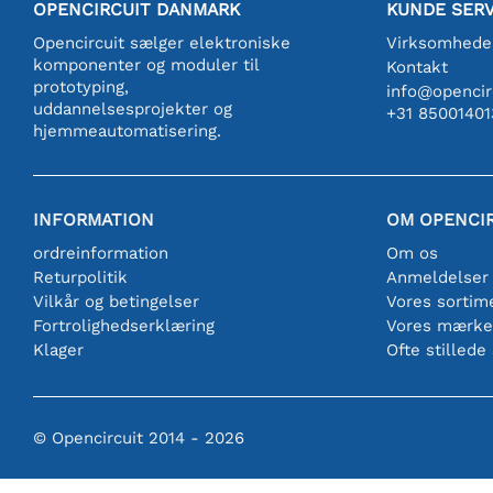
OPENCIRCUIT DANMARK
KUNDE SERV
Opencircuit sælger elektroniske
Virksomhede
komponenter og moduler til
Kontakt
prototyping,
info@opencirc
uddannelsesprojekter og
+31 85001401
hjemmeautomatisering.
INFORMATION
OM OPENCI
ordreinformation
Om os
Returpolitik
Anmeldelser
Vilkår og betingelser
Vores sortim
Fortrolighedserklæring
Vores mærke
Klager
Ofte stillede
© Opencircuit 2014 - 2026