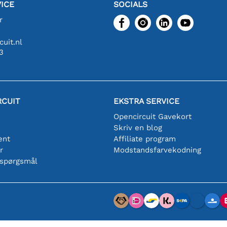
ICE
SOCIALS
r
uit.nl
3
RCUIT
EKSTRA SERVICE
Opencircuit Gavekort
Skriv en blog
ent
Affiliate program
r
Modstandsfarvekodning
 spørgsmål