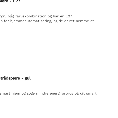
pære - E27
øn, blå) farvekombination og har en E27
n for hjemmeautomatisering, og de er ret nemme at
trådspære - gul
 smart hjem og søge mindre energiforbrug på dit smart