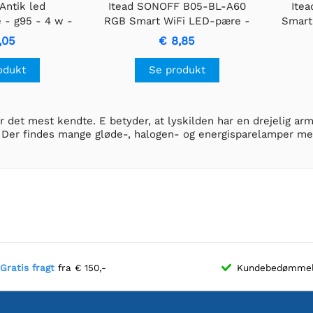
Antik led
Itead SONOFF B05-BL-A60
Ite
 - g95 - 4 w -
RGB Smart WiFi LED-pære -
Smart
s varm hvid
E27
,05
€ 8,85
odukt
Se produkt
r det mest kendte. E betyder, at lyskilden har en drejelig arm
. Der findes mange gløde-, halogen- og energisparelamper me
Gratis fragt
fra € 150,-
Kundebedømme