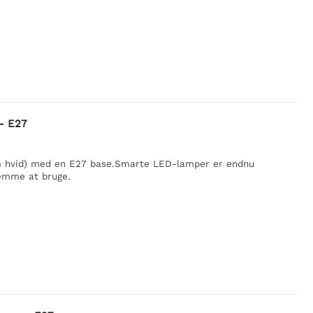
- E27
rm hvid) med en E27 base.Smarte LED-lamper er endnu
emme at bruge.