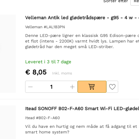
Sorter efter
Velleman Antik led glødetrådspære - g95 - 4 w - 
Velleman #LAL1B3PN
Denne LED-pære ligner en klassisk G95 Edison-pære o
et flot (intens - 2200K) varmt hvidt lys. Lampen har
glødetråd har den meget små LED-striber.
Leveret i 3 til 7 dage
€ 8,05
Inkl. moms
Itead SONOFF B02-F-A60 Smart Wi-Fi LED-gløde
Itead #B02-F-A60
Vil du have en hurtig og nem måde at få adgang til et
smart home system?