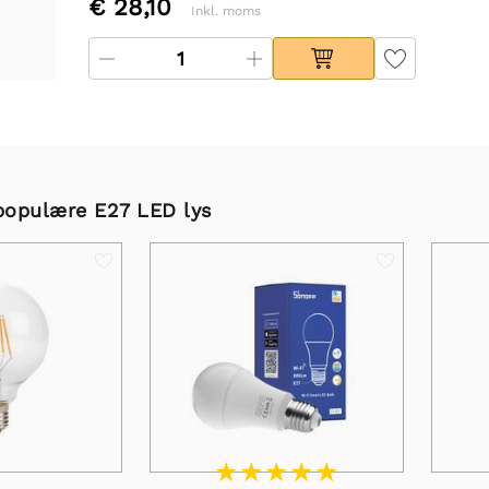
€ 28,10
Inkl. moms
populære E27 LED lys