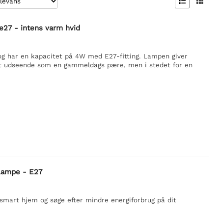


e27 - intens varm hvid
g har en kapacitet på 4W med E27-fitting. Lampen giver
 et udseende som en gammeldags pære, men i stedet for en
lampe - E27
 smart hjem og søge efter mindre energiforbrug på dit