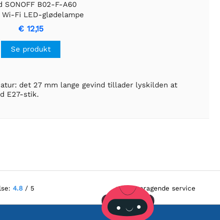
ad SONOFF B02-F-A60
 Wi-Fi LED-glødelampe
- E27
€ 12,15
Se produkt
atur: det 27 mm lange gevind tillader lyskilden at
d E27-stik.
lse:
4.8
/ 5
Fremragende service