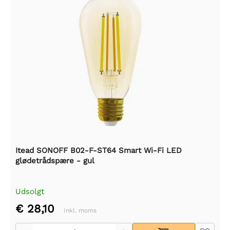
Itead SONOFF B02-F-ST64 Smart Wi-Fi LED
glødetrådspære - gul
Udsolgt
€ 28,10
Inkl. moms