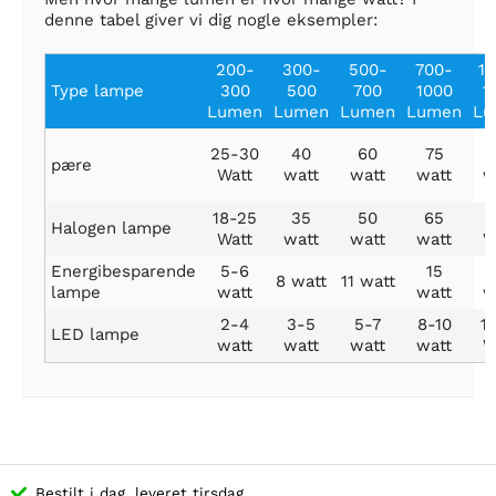
denne tabel giver vi dig nogle eksempler:
200-
300-
500-
700-
10
Type lampe
300
500
700
1000
1
Lumen
Lumen
Lumen
Lumen
Lu
25-30
40
60
75
1
pære
Watt
watt
watt
watt
w
18-25
35
50
65
1
Halogen lampe
Watt
watt
watt
watt
W
Energibesparende
5-6
15
8 watt
11 watt
lampe
watt
watt
w
2-4
3-5
5-7
8-10
1
LED lampe
watt
watt
watt
watt
W
Bestilt i dag, leveret tirsdag