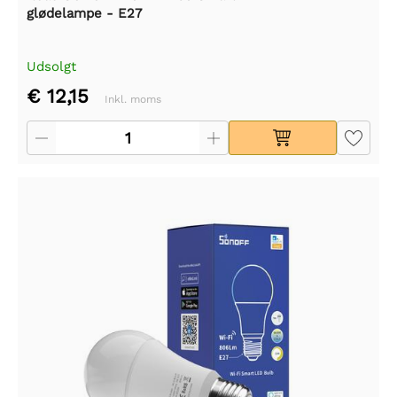
glødelampe - E27
Udsolgt
€ 12,15
Inkl. moms