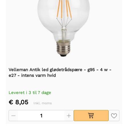
Velleman Antik led glødetrådspære - g95 - 4 w -
e27 - intens varm hvid
Leveret i 3 til 7 dage
€ 8,05
Inkl. moms