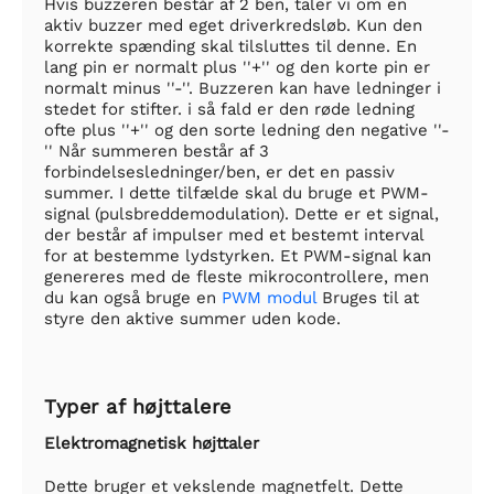
Hvis buzzeren består af 2 ben, taler vi om en
aktiv buzzer med eget driverkredsløb. Kun den
korrekte spænding skal tilsluttes til denne. En
lang pin er normalt plus ''+'' og den korte pin er
normalt minus ''-''. Buzzeren kan have ledninger i
stedet for stifter. i så fald er den røde ledning
ofte plus ''+'' og den sorte ledning den negative ''-
'' Når summeren består af 3
forbindelsesledninger/ben, er det en passiv
summer. I dette tilfælde skal du bruge et PWM-
signal (pulsbreddemodulation). Dette er et signal,
der består af impulser med et bestemt interval
for at bestemme lydstyrken. Et PWM-signal kan
genereres med de fleste mikrocontrollere, men
du kan også bruge en
PWM modul
Bruges til at
styre den aktive summer uden kode.
Typer af højttalere
Elektromagnetisk højttaler
Dette bruger et vekslende magnetfelt. Dette