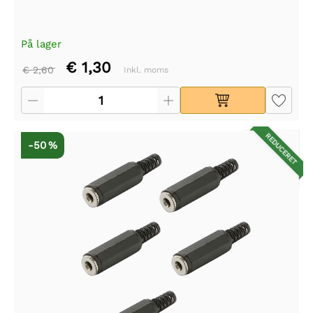
På lager
€ 1,30
€ 2,60
Inkl. moms
REDUCERET
-50 %