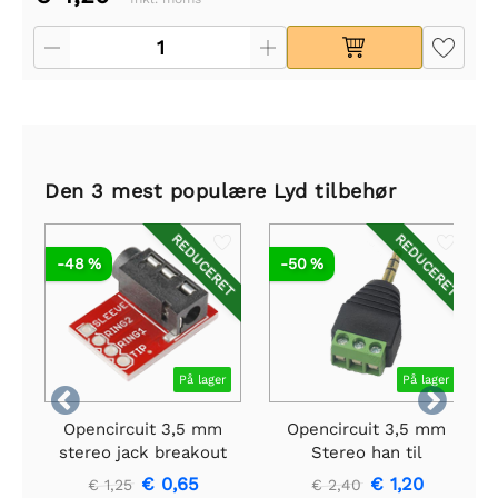
Den 3 mest populære Lyd tilbehør
REDUCERET
REDUCERET
-48 %
-50 %
På lager
På lager


Opencircuit 3,5 mm
Opencircuit 3,5 mm
stereo jack breakout
Stereo han til
klemrække adapter
€ 0,65
€ 1,20
€ 1,25
€ 2,40