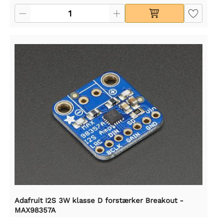
Adafruit I2S 3W klasse D forstærker Breakout -
MAX98357A