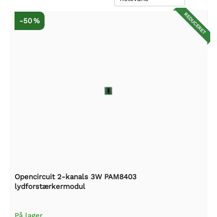
REDUCERET
-50 %
Opencircuit 2-kanals 3W PAM8403
lydforstærkermodul
På lager