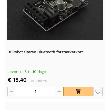
DFRobot Stereo Bluetooth forstærkerkort
Leveret i 5 til 10 dage
€ 15,40
Inkl. moms