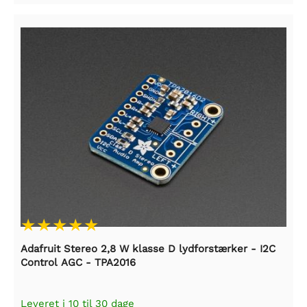
Adafruit Stereo 2,8 W klasse D lydforstærker - I2C
Control AGC - TPA2016
Leveret i 10 til 30 dage