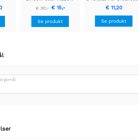
odul
lydforstærker
MAX98357A
0
€ 15,-
€ 11,20
€ 30,-
Se produkt
Se produkt
ål
pørgsmål
lser