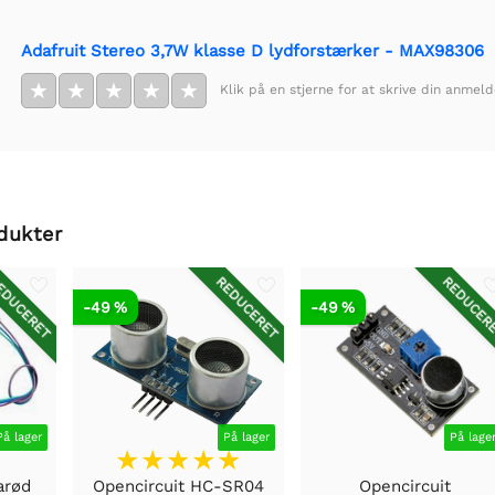
Adafruit Stereo 3,7W klasse D lydforstærker - MAX98306
★
★
★
★
★
Klik på en stjerne for at skrive din anmeld
dukter
DUCERET
REDUCERET
REDUCER
-49 %
-49 %
På lager
På lager
På lage
arød
Opencircuit HC-SR04
Opencircuit