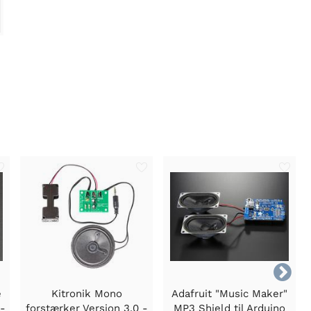

e
Kitronik Mono
Adafruit "Music Maker"
 -
forstærker Version 3.0 -
MP3 Shield til Arduino