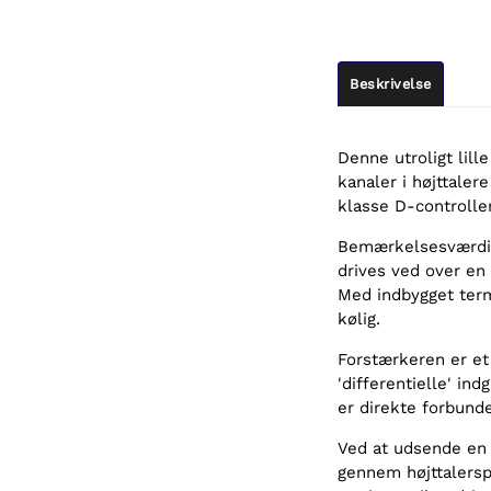
Beskrivelse
Denne utroligt lill
kanaler i højttale
klasse D-controller,
Bemærkelsesværdigt
drives ved over en 
Med indbygget ter
kølig.
Forstærkeren er et
'differentielle' in
er direkte forbunde
Ved at udsende en
gennem højttalerspo