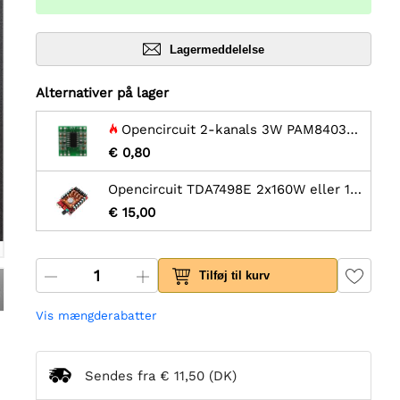
Lagermeddelelse
Alternativer på lager
Opencircuit 2-kanals 3W PAM8403 lydforstærkermodul
€ 0,80
Opencircuit TDA7498E 2x160W eller 1x220W lydforstærker
€ 15,00
Tilføj til kurv
Vis mængderabatter
Sendes fra
€ 11,50
(DK)