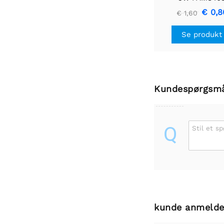
lydforstærkerm
€ 0,8
€ 1,60
Se produkt
Kundespørgsm
Q
Stil et s
kunde anmelde