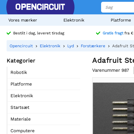
Vores mærker
Elektronik
Platforme
Bestilt i dag, leveret tirsdag
Gratis fragt
fra €
Opencircuit
Elektronik
Lyd
Forstærkere
Adafruit S
Adafruit S
Kategorier
Varenummer
987
Robotik
Platforme
Elektronik
Startsæt
Materiale
Computere