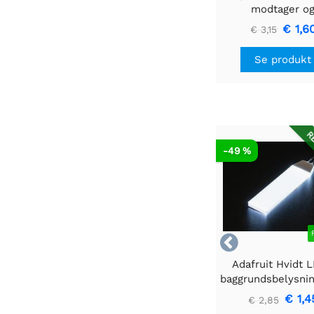
modtager o
fjernbetjening
€ 1,6
€ 3,15
Se produkt
RE
-49 %

Adafruit Hvidt 
baggrundsbelysni
- Lille 12mm x
€ 1,4
€ 2,85