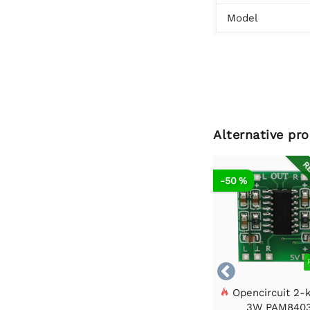
Model
Alternative pr
RE
-50 %

Opencircuit 2-
3W PAM840