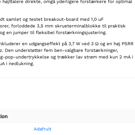
ve højttalere direkte, omgå yderligere forstærkere for optimal
dt samlet og testet breakout-board med 1,0 uF
rer, forloddede 3,5 mm skrueterminalblokke til praktisk
 og en jumper til fleksibel forstærkningsjustering.
inkluderer en udgangseffekt på 3,7 W ved 3 Ω og en høj PSRR
z. Den understøtter fem ben-valgbare forstærkninger,
og-pop-undertrykkelse og trækker lav strøm med kun 2 mA i
 uA i nedlukning.
ion
Adafruit