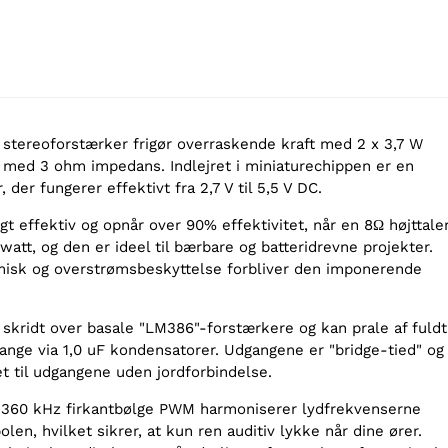
e stereoforstærker frigør overraskende kraft med 2 x 3,7 W
re med 3 ohm impedans. Indlejret i miniaturechippen er en
 der fungerer effektivt fra 2,7 V til 5,5 V DC.
 effektiv og opnår over 90% effektivitet, når en 8Ω højttale
watt, og den er ideel til bærbare og batteridrevne projekter.
misk og overstrømsbeskyttelse forbliver den imponerende
 skridt over basale "LM386"-forstærkere og kan prale af fuldt
dgange via 1,0 uF kondensatorer. Udgangene er "bridge-tied" og
t til udgangene uden jordforbindelse.
 360 kHz firkantbølge PWM harmoniserer lydfrekvenserne
len, hvilket sikrer, at kun ren auditiv lykke når dine ører.