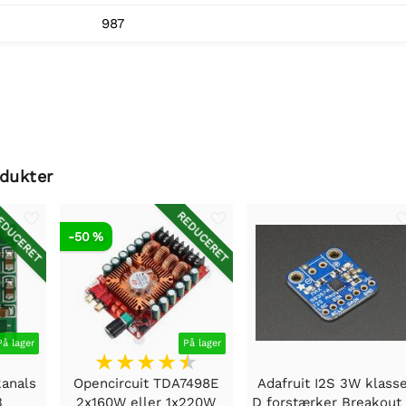
987
odukter
DUCERET
REDUCERET
-50 %
På lager
På lager
kanals
Opencircuit TDA7498E
Adafruit I2S 3W klass
3
2x160W eller 1x220W
D forstærker Breakout