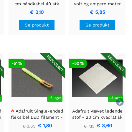
cm båndkabel 40 stk
volt og ampere meter
rød/blå
€ 2,10
€ 5,85
Se produkt
Se produkt
ET
REDUCERET
REDUCERET
-51 %
-50 %
r
På lager
På lager

d
Adafruit Single-ended
Adafruit Vævet ledende
m
fleksibel LED filament -
stof - 20 cm kvadratisk
3V 25 mm lang - Grøn
€ 1,80
€ 3,60
€ 3,65
€ 7,15