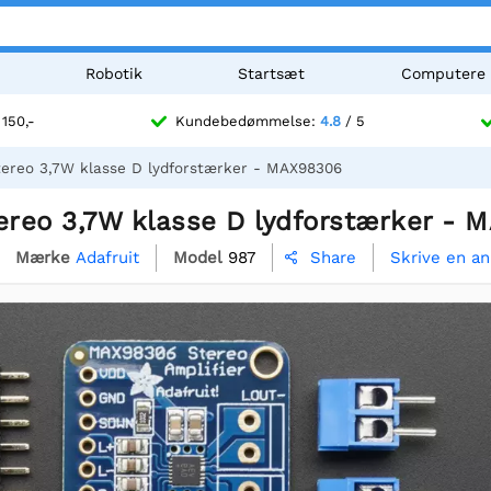
Robotik
Startsæt
Computere
 150,-
Kundebedømmelse:
4.8
/ 5
tereo 3,7W klasse D lydforstærker - MAX98306
tereo 3,7W klasse D lydforstærker -
Mærke
Adafruit
Model
987
Skrive en a
Share
