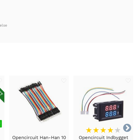
else
ET
r

Opencircuit Han-Han 10
Opencircuit Indbygget