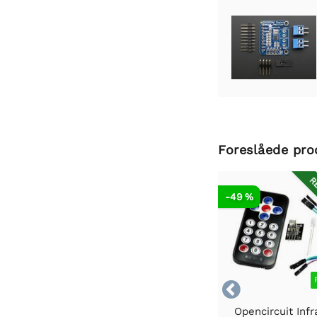
Foreslåede pro
RE
-49 %

Opencircuit Infr