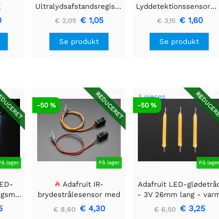
g
Ultralydsafstandsregistreringsmodul
Lyddetektionssensormodul
ssæt
0
€ 1,05
€ 1,60
€ 2,05
€ 3,15
Se produkt
Se produkt
DUCERET
REDUCERET
REDUCER
3 pieces
-50 %
-50 %
På lager
På lager
På lage
LED-
Adafruit IR-
Adafruit LED-glødetrå
ngsmodul
brydestrålesensor med
- 3V 26mm lang - var
 40mm
premium ledningsstuds
hvid 3-pak
5
€ 4,30
€ 3,25
€ 8,60
€ 6,50
- 5 mm LED'er