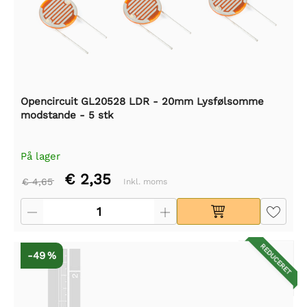
Opencircuit GL20528 LDR - 20mm Lysfølsomme
modstande - 5 stk
På lager
€ 2,35
€ 4,65
Inkl. moms
REDUCERET
-49 %