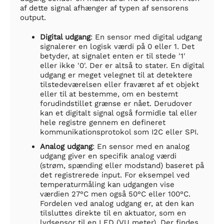
af dette signal afhænger af typen af sensorens
output.
Digital udgang
: En sensor med digital udgang
signalerer en logisk værdi på 0 eller 1. Det
betyder, at signalet enten er til stede '1'
eller ikke '0'. Der er altså to stater. En digital
udgang er meget velegnet til at detektere
tilstedeværelsen eller fraværet af et objekt
eller til at bestemme, om en bestemt
forudindstillet grænse er nået. Derudover
kan et digitalt signal også formidle tal eller
hele registre gennem en defineret
kommunikationsprotokol som I2C eller SPI.
Analog udgang
: En sensor med en analog
udgang giver en specifik analog værdi
(strøm, spænding eller modstand) baseret på
det registrerede input. For eksempel ved
temperaturmåling kan udgangen vise
værdien 27°C men også 50°C eller 100°C.
Fordelen ved analog udgang er, at den kan
tilsluttes direkte til en aktuator, som en
lydsensor til en LED (VU meter). Der findes