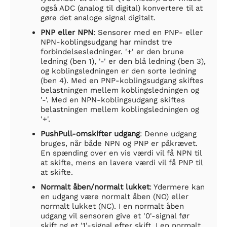
også ADC (analog til digital) konvertere til at
gøre det analoge signal digitalt.
PNP eller NPN
: Sensorer med en PNP- eller
NPN-koblingsudgang har mindst tre
forbindelsesledninger. '+' er den brune
ledning (ben 1), '-' er den blå ledning (ben 3),
og koblingsledningen er den sorte ledning
(ben 4). Med en PNP-koblingsudgang skiftes
belastningen mellem koblingsledningen og
'-'. Med en NPN-koblingsudgang skiftes
belastningen mellem koblingsledningen og
'+'.
PushPull-omskifter udgang
: Denne udgang
bruges, når både NPN og PNP er påkrævet.
En spænding over en vis værdi vil få NPN til
at skifte, mens en lavere værdi vil få PNP til
at skifte.
Normalt åben/normalt lukket
: Ydermere kan
en udgang være normalt åben (NO) eller
normalt lukket (NC). I en normalt åben
udgang vil sensoren give et '0'-signal før
skift og et '1'-signal efter skift. I en normalt