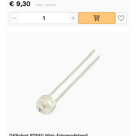
€ 9,30
Inkl. moms
DFRobot PT550 Mini-fotomodstand