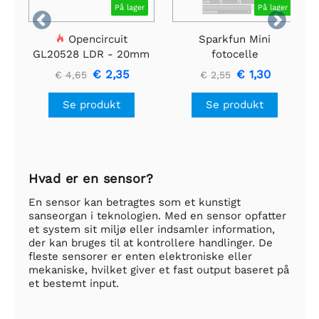
På lager
På lager


Opencircuit
Sparkfun Mini
GL20528 LDR - 20mm
fotocelle
Lysfølsomme
€ 2,35
€ 1,30
€ 4,65
€ 2,55
modstande - 5 stk
Se produkt
Se produkt
Hvad er en sensor?
En sensor kan betragtes som et kunstigt
sanseorgan i teknologien. Med en sensor opfatter
et system sit miljø eller indsamler information,
der kan bruges til at kontrollere handlinger. De
fleste sensorer er enten elektroniske eller
mekaniske, hvilket giver et fast output baseret på
et bestemt input.