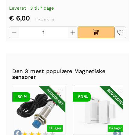
Leveret i 3 til 7 dage
€ 6,00
Inkl. moms
Den 3 mest populære Magnetiske
sensorer
REDUCERET
REDUCERET
-50 %
-50 %
På lager
På lager

