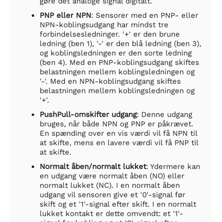
gøre det analoge signal digitalt.
PNP eller NPN
: Sensorer med en PNP- eller
NPN-koblingsudgang har mindst tre
forbindelsesledninger. '+' er den brune
ledning (ben 1), '-' er den blå ledning (ben 3),
og koblingsledningen er den sorte ledning
(ben 4). Med en PNP-koblingsudgang skiftes
belastningen mellem koblingsledningen og
'-'. Med en NPN-koblingsudgang skiftes
belastningen mellem koblingsledningen og
'+'.
PushPull-omskifter udgang
: Denne udgang
bruges, når både NPN og PNP er påkrævet.
En spænding over en vis værdi vil få NPN til
at skifte, mens en lavere værdi vil få PNP til
at skifte.
Normalt åben/normalt lukket
: Ydermere kan
en udgang være normalt åben (NO) eller
normalt lukket (NC). I en normalt åben
udgang vil sensoren give et '0'-signal før
skift og et '1'-signal efter skift. I en normalt
lukket kontakt er dette omvendt: et '1'-