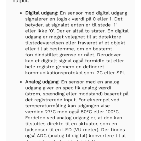
output.
Digital udgang
: En sensor med digital udgang
signalerer en logisk værdi på 0 eller 1. Det
betyder, at signalet enten er til stede '1'
eller ikke '0'. Der er altså to stater. En digital
udgang er meget velegnet til at detektere
tilstedeværelsen eller fraværet af et objekt
eller til at bestemme, om en bestemt
forudindstillet grænse er nået. Derudover
kan et digitalt signal også formidle tal eller
hele registre gennem en defineret
kommunikationsprotokol som I2C eller SPI.
Analog udgang
: En sensor med en analog
udgang giver en specifik analog værdi
(strøm, spænding eller modstand) baseret på
det registrerede input. For eksempel ved
temperaturmåling kan udgangen vise
værdien 27°C men også 50°C eller 100°C.
Fordelen ved analog udgang er, at den kan
tilsluttes direkte til en aktuator, som en
lydsensor til en LED (VU meter). Der findes
også ADC (analog til digital) konvertere til at