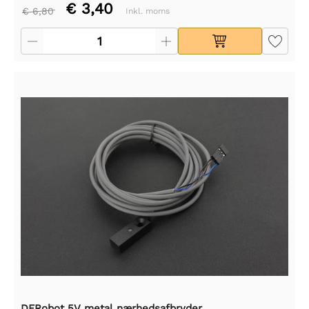
€ 3,40
€ 6,80
Inkl. moms
DFRobot 5V metal nærhedsafbryder