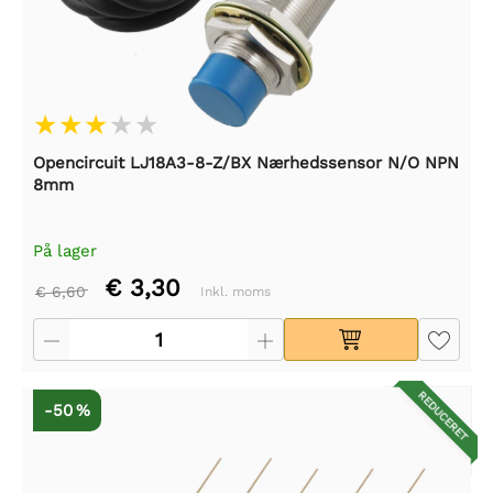
Opencircuit LJ18A3-8-Z/BX Nærhedssensor N/O NPN
8mm
På lager
€ 3,30
€ 6,60
Inkl. moms
REDUCERET
-50 %