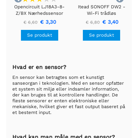
Opencircuit LJ18A3-8-
Itead SONOFF DW2 -
Z/BX Nærhedssensor
Wi-Fi trådløs
N/O NPN 8mm
dør-/vinduessensor
€ 3,30
€ 3,40
€ 6,60
€ 6,80
Se produkt
Se produkt
Hvad er en sensor?
En sensor kan betragtes som et kunstigt
sanseorgan i teknologien. Med en sensor opfatter
et system sit miljø eller indsamler information,
der kan bruges til at kontrollere handlinger. De
fleste sensorer er enten elektroniske eller
mekaniske, hvilket giver et fast output baseret på
et bestemt input.
Hvad kan man måle med en sensor?