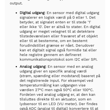
output.
Digital udgang
: En sensor med digital udgang
signalerer en logisk værdi på 0 eller 1. Det
betyder, at signalet enten er til stede '1'
eller ikke '0'. Der er altså to stater. En digital
udgang er meget velegnet til at detektere
tilstedeværelsen eller fraværet af et objekt
eller til at bestemme, om en bestemt
forudindstillet grænse er nået. Derudover
kan et digitalt signal også formidle tal eller
hele registre gennem en defineret
kommunikationsprotokol som I2C eller SPI.
Analog udgang
: En sensor med en analog
udgang giver en specifik analog værdi
(strøm, spænding eller modstand) baseret på
det registrerede input. For eksempel ved
temperaturmåling kan udgangen vise
værdien 27°C men også 50°C eller 100°C.
Fordelen ved analog udgang er, at den kan
tilsluttes direkte til en aktuator, som en
lydsensor til en LED (VU meter). Der findes
også ADC (analog til digital) konvertere til at