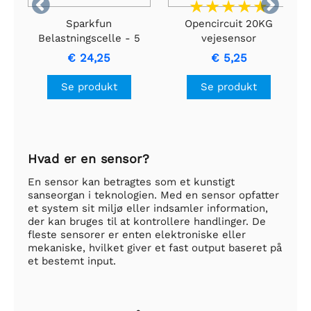


Sparkfun
Opencircuit 20KG
Belastningscelle - 5
vejesensor
kg, lige stang
€ 24,25
€ 5,25
(TAL220B)
Se produkt
Se produkt
Hvad er en sensor?
En sensor kan betragtes som et kunstigt
sanseorgan i teknologien. Med en sensor opfatter
et system sit miljø eller indsamler information,
der kan bruges til at kontrollere handlinger. De
fleste sensorer er enten elektroniske eller
mekaniske, hvilket giver et fast output baseret på
et bestemt input.