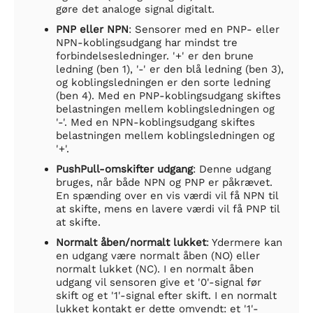
gøre det analoge signal digitalt.
PNP eller NPN
: Sensorer med en PNP- eller
NPN-koblingsudgang har mindst tre
forbindelsesledninger. '+' er den brune
ledning (ben 1), '-' er den blå ledning (ben 3),
og koblingsledningen er den sorte ledning
(ben 4). Med en PNP-koblingsudgang skiftes
belastningen mellem koblingsledningen og
'-'. Med en NPN-koblingsudgang skiftes
belastningen mellem koblingsledningen og
'+'.
PushPull-omskifter udgang
: Denne udgang
bruges, når både NPN og PNP er påkrævet.
En spænding over en vis værdi vil få NPN til
at skifte, mens en lavere værdi vil få PNP til
at skifte.
Normalt åben/normalt lukket
: Ydermere kan
en udgang være normalt åben (NO) eller
normalt lukket (NC). I en normalt åben
udgang vil sensoren give et '0'-signal før
skift og et '1'-signal efter skift. I en normalt
lukket kontakt er dette omvendt: et '1'-