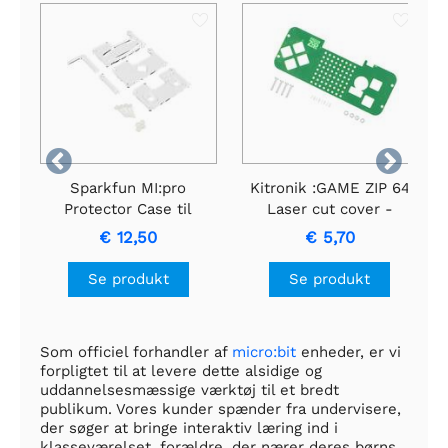


Sparkfun MI:pro
Kitronik :GAME ZIP 64
Protector Case til
Laser cut cover -
Micro:bit V2
Grøn
€ 12,50
€ 5,70
Se produkt
Se produkt
Som officiel forhandler af
micro:bit
enheder, er vi
forpligtet til at levere dette alsidige og
uddannelsesmæssige værktøj til et bredt
publikum. Vores kunder spænder fra undervisere,
der søger at bringe interaktiv læring ind i
klasseværelset, forældre, der nærer deres børns