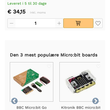
Leveret i 5 til 30 dage
€ 34,15
Inkl. moms
Den 3 mest populære Micro:bit boards


BBC Micro:bit Go
Kitronik BBC micro:bit