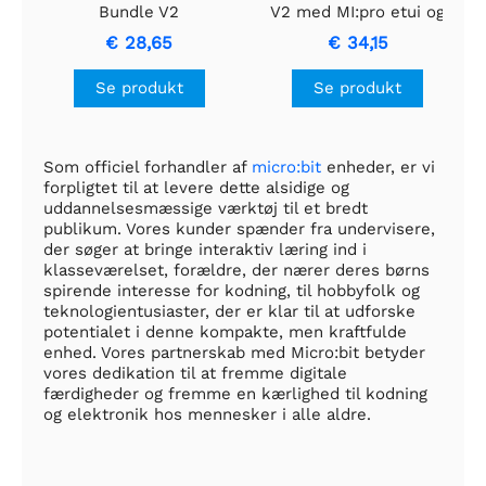
Bundle V2
V2 med MI:pro etui og
tilbehør
€ 28,65
€ 34,15
Se produkt
Se produkt
Som officiel forhandler af
micro:bit
enheder, er vi
forpligtet til at levere dette alsidige og
uddannelsesmæssige værktøj til et bredt
publikum. Vores kunder spænder fra undervisere,
der søger at bringe interaktiv læring ind i
klasseværelset, forældre, der nærer deres børns
spirende interesse for kodning, til hobbyfolk og
teknologientusiaster, der er klar til at udforske
potentialet i denne kompakte, men kraftfulde
enhed. Vores partnerskab med Micro:bit betyder
vores dedikation til at fremme digitale
færdigheder og fremme en kærlighed til kodning
og elektronik hos mennesker i alle aldre.