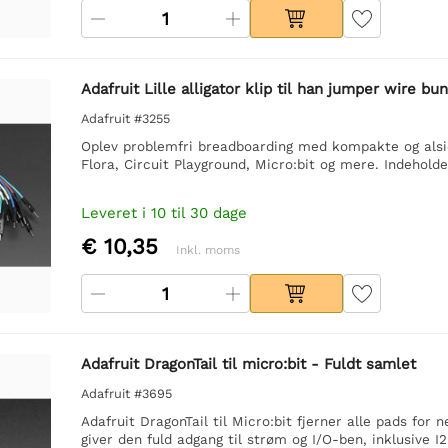
Adafruit Lille alligator klip til han jumper wire bun
Adafruit #3255
Oplev problemfri breadboarding med kompakte og alsid
Flora, Circuit Playground, Micro:bit og mere. Indeholder
Leveret i 10 til 30 dage
€ 10,35
Inkl. moms
Adafruit DragonTail til micro:bit - Fuldt samlet
Adafruit #3695
Adafruit DragonTail til Micro:bit fjerner alle pads fo
giver den fuld adgang til strøm og I/O-ben, inklusive I