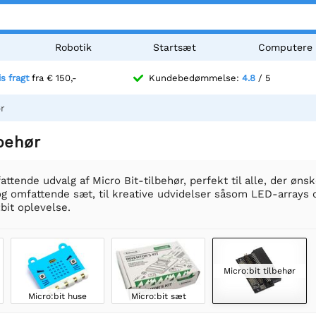
Robotik
Startsæt
Computere
is fragt
fra € 150,-
Kundebedømmelse:
4.8
/ 5
ør
lbehør
ttende udvalg af Micro Bit-tilbehør, perfekt til alle, der ønsk
g omfattende sæt, til kreative udvidelser såsom LED-arrays o
:bit oplevelse.
Micro:bit tilbehør
Micro:bit huse
Micro:bit sæt