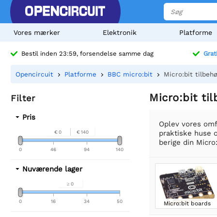
Vores mærker
Elektronik
Platforme
Bestil inden 23:59, forsendelse samme dag
Grat
Opencircuit
Platforme
BBC micro:bit
Micro:bit tilbeh
Micro:bit ti
Filter
Pris
Oplev vores omfa
praktiske huse o
€ 0
€ 140
berige din Micro
0
46
94
140
Nuværende lager
≥ 0
0
16
34
50
Micro:bit boards