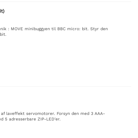
t)
nik : MOVE minibuggyen til BBC micro: bit. Styr den
bit.
en af laveffekt servomotorer. Forsyn den med 3 AAA-
 med 5 adresserbare ZIP-LED'er.