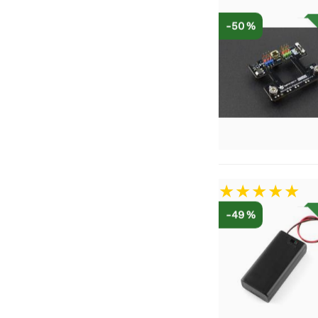
-50 %
-49 %