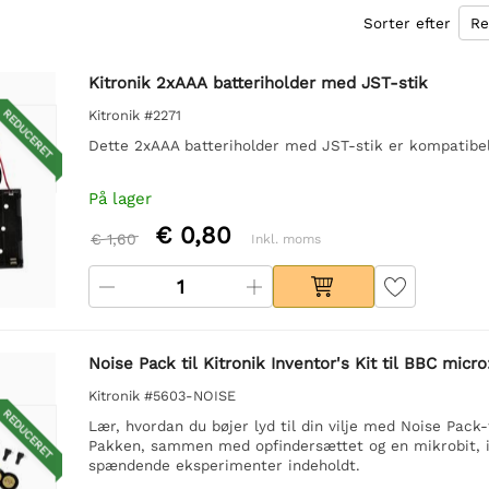
Sorter efter
Kitronik 2xAAA batteriholder med JST-stik
REDUCERET
Kitronik #2271
Dette 2xAAA batteriholder med JST-stik er kompatibe
På lager
€ 0,80
€ 1,60
Inkl. moms
Noise Pack til Kitronik Inventor's Kit til BBC micro
Kitronik #5603-NOISE
REDUCERET
Lær, hvordan du bøjer lyd til din vilje med Noise Pack-ti
Pakken, sammen med opfindersættet og en mikrobit, in
spændende eksperimenter indeholdt.