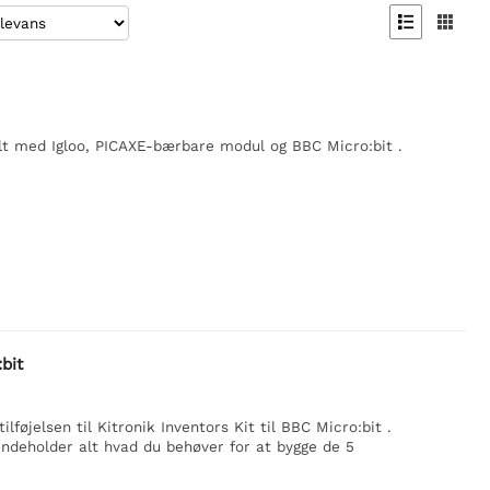


lt med Igloo, PICAXE-bærbare modul og BBC Micro:bit .
:bit
lføjelsen til Kitronik Inventors Kit til BBC Micro:bit .
deholder alt hvad du behøver for at bygge de 5