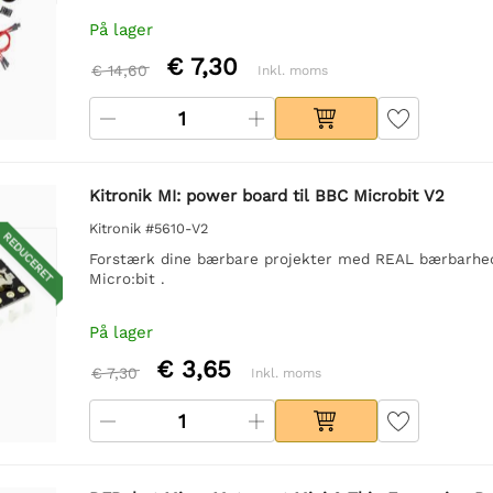
På lager
€ 7,30
€ 14,60
Inkl. moms
Kitronik MI: power board til BBC Microbit V2
Kitronik #5610-V2
REDUCERET
Forstærk dine bærbare projekter med REAL bærbarhed, 
Micro:bit .
På lager
€ 3,65
€ 7,30
Inkl. moms