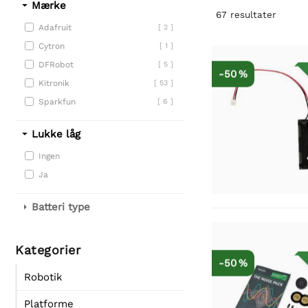
Mærke
67
resultater
Adafruit
[ 2 ]
Cytron
[ 1 ]
DFRobot
[ 5 ]
-50 %
Kitronik
[ 53 ]
Sparkfun
[ 6 ]
Lukke låg
Ingen
Ja
Batteri type
Kategorier
-50 %
Robotik
Platforme