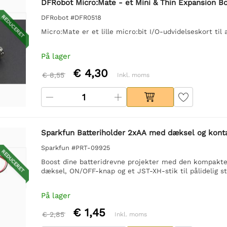
DFRobot Micro:Mate - et Mini & Thin Expansion Boa
REDUCERET
DFRobot #DFR0518
Micro:Mate er et lille micro:bit I/O-udvidelseskort til
På lager
€ 4,30
€ 8,55
Inkl. moms
Sparkfun Batteriholder 2xAA med dæksel og konta
Sparkfun #PRT-09925
REDUCERET
Boost dine batteridrevne projekter med den kompakte, 
dæksel, ON/OFF-knap og et JST-XH-stik til pålidelig s
På lager
€ 1,45
€ 2,85
Inkl. moms