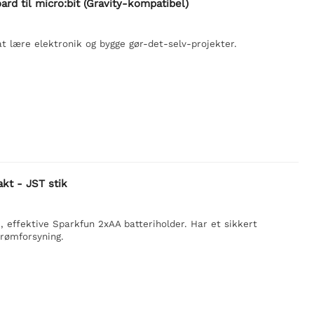
rd til micro:bit (Gravity-kompatibel)
 at lære elektronik og bygge gør-det-selv-projekter.
kt - JST stik
effektive Sparkfun 2xAA batteriholder. Har et sikkert
trømforsyning.