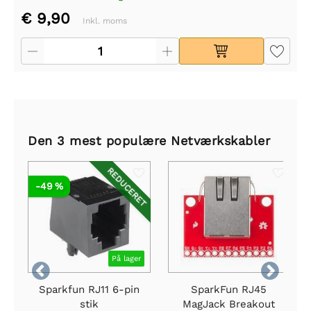
€ 9,90
Inkl. moms
Den 3 mest populære Netværkskabler
REDUCERET
-49 %
På lager


Sparkfun RJ11 6-pin
SparkFun RJ45
stik
MagJack Breakout