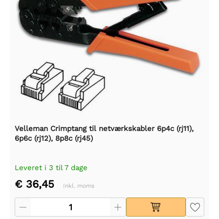
Velleman Crimptang til netværkskabler 6p4c (rj11),
6p6c (rj12), 8p8c (rj45)
Leveret i 3 til 7 dage
€ 36,45
Inkl. moms