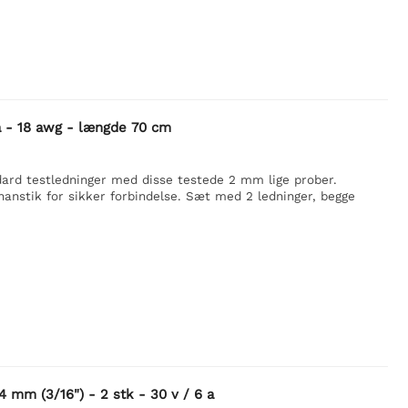
 a - 18 awg - længde 70 cm
dard testledninger med disse testede 2 mm lige prober.
nanstik for sikker forbindelse. Sæt med 2 ledninger, begge
4 mm (3/16") - 2 stk - 30 v / 6 a