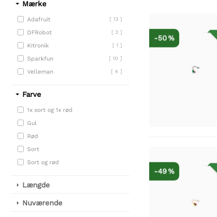
Mærke
Adafruit
[ 13 ]
DFRobot
[ 2 ]
-50 %
Kitronik
[ 1 ]
Sparkfun
[ 10 ]
Velleman
[ 4 ]
Farve
1x sort og 1x rød
Gul
Rød
Sort
Sort og rød
-49 %
Længde
Nuværende