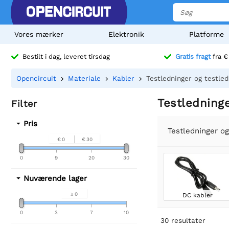
Vores mærker
Elektronik
Platforme
Bestilt i dag, leveret tirsdag
Gratis fragt
fra €
Opencircuit
Materiale
Kabler
Testledninger og testled
Testledninge
Filter
Pris
Testledninger og
€ 0
€ 30
0
9
20
30
Nuværende lager
≥ 0
DC kabler
0
3
7
10
30
resultater