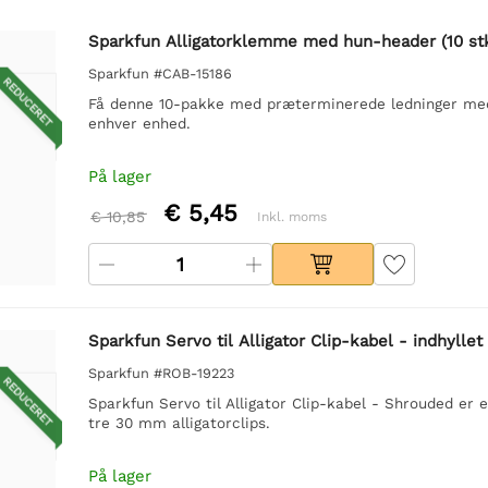
Sparkfun Alligatorklemme med hun-header (10 stk
Sparkfun #CAB-15186
REDUCERET
Få denne 10-pakke med præterminerede ledninger med
enhver enhed.
På lager
€ 5,45
€ 10,85
Inkl. moms
Sparkfun Servo til Alligator Clip-kabel - indhyllet
Sparkfun #ROB-19223
REDUCERET
Sparkfun Servo til Alligator Clip-kabel - Shrouded er
tre 30 mm alligatorclips.
På lager