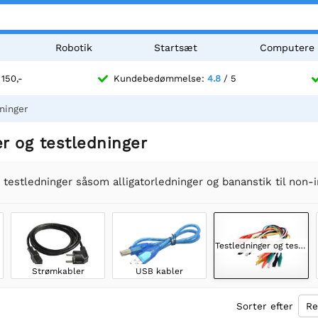
Robotik
Startsæt
Computere
 150,-
Kundebedømmelse:
4.8
/ 5
ninger
r og testledninger
 testledninger såsom alligatorledninger og bananstik til non-i
Testledninger og testledninger
Strømkabler
USB kabler
Sorter efter