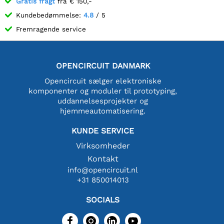
Gratis fragt
fra € 150,-
Kundebedømmelse:
4.8
/ 5
Fremragende service
OPENCIRCUIT DANMARK
Opencircuit sælger elektroniske
komponenter og moduler til prototyping,
uddannelsesprojekter og
hjemmeautomatisering.
KUNDE SERVICE
Virksomheder
Kontakt
info@opencircuit.nl
+31 850014013
SOCIALS