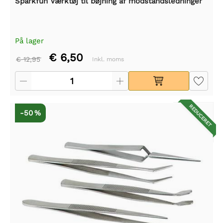
Sparkfun Værktøj til bøjning af modstandsledninger
På lager
€ 6,50
€ 12,95
Inkl. moms
REDUCERET
-50 %