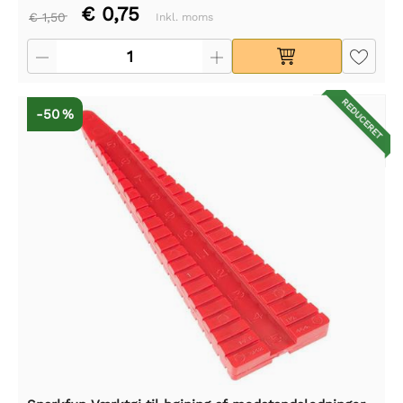
€ 0,75
€ 1,50
Inkl. moms
REDUCERET
-50 %