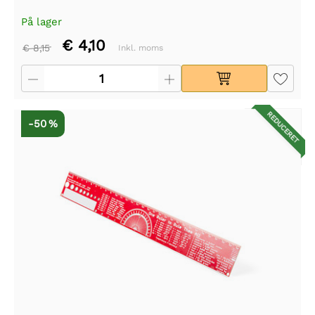
På lager
€ 4,10
€ 8,15
Inkl. moms
REDUCERET
-50 %