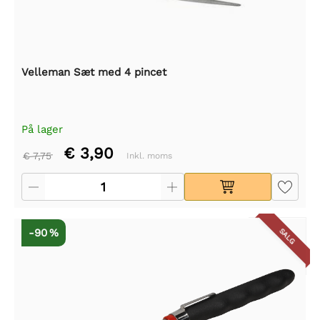
Velleman Sæt med 4 pincet
På lager
€ 3,90
€ 7,75
Inkl. moms
-90 %
SALG