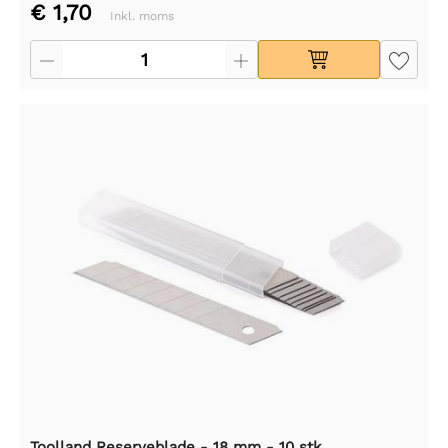
€ 1,70
Inkl. moms
Toolland Reserveblade - 18 mm - 10 stk