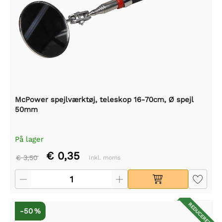
McPower spejlværktøj, teleskop 16-70cm, Ø spejl
50mm
På lager
€ 0,35
€ 3,50
Inkl. moms
REDUCERET
-50 %