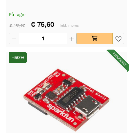
På lager
€ 75,60
€ 151,20
Inkl. moms
REDUCERET
-50 %