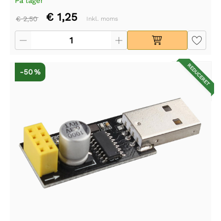
På lager
€ 1,25
€ 2,50
Inkl. moms
REDUCERET
-50 %