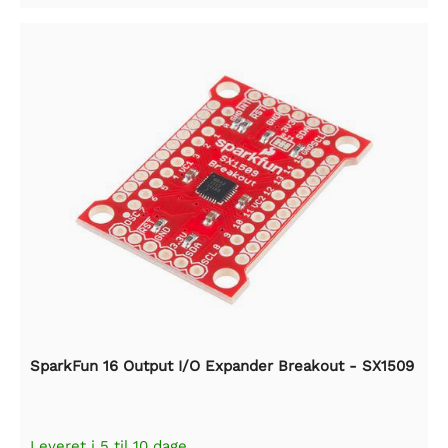
SparkFun 16 Output I/O Expander Breakout - SX1509
Leveret i 5 til 10 dage