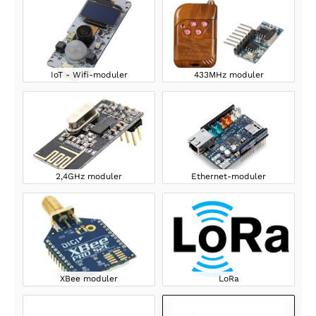
IoT - Wifi-moduler
433MHz moduler
2,4GHz moduler
Ethernet-moduler
XBee moduler
LoRa