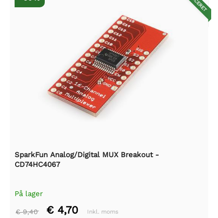
REDUCERET
SparkFun Analog/Digital MUX Breakout -
CD74HC4067
På lager
€ 4,70
€ 9,40
Inkl. moms