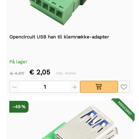
Opencircuit USB han til klemrække-adapter
På lager
€ 2,05
€ 4,05
Inkl. moms
REDUCERET
-49 %