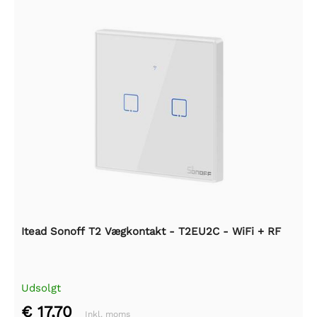
Itead Sonoff T2 Vægkontakt - T2EU2C - WiFi + RF
Udsolgt
€ 17,70
Inkl. moms