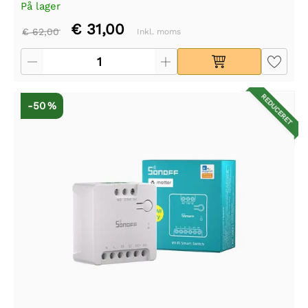
På lager
€ 31,00
€ 62,00
Inkl. moms
REDUCERET
-50 %