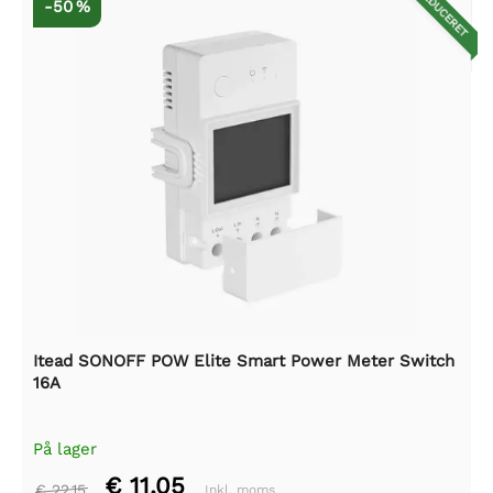
REDUCERET
-50 %
Itead SONOFF POW Elite Smart Power Meter Switch
16A
På lager
€ 11,05
€ 22,15
Inkl. moms