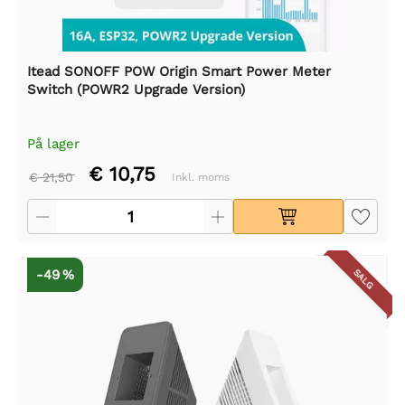
Itead SONOFF POW Origin Smart Power Meter
Switch (POWR2 Upgrade Version)
På lager
€ 10,75
€ 21,50
Inkl. moms
-49 %
SALG