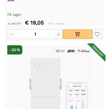
På lager
€ 19,05
€ 38,05
Inkl. moms
REDUCERET
-50 %