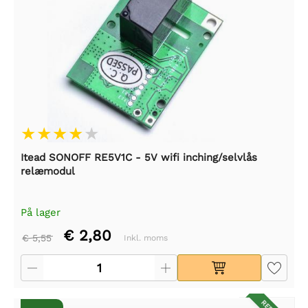
Itead SONOFF RE5V1C - 5V wifi inching/selvlås
relæmodul
På lager
€ 2,80
€ 5,55
Inkl. moms