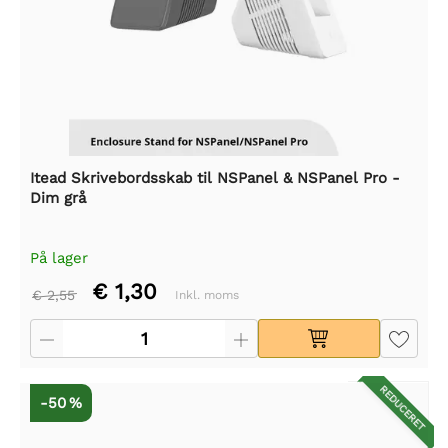
Itead Skrivebordsskab til NSPanel & NSPanel Pro -
Dim grå
På lager
€ 1,30
€ 2,55
Inkl. moms
REDUCERET
-50 %