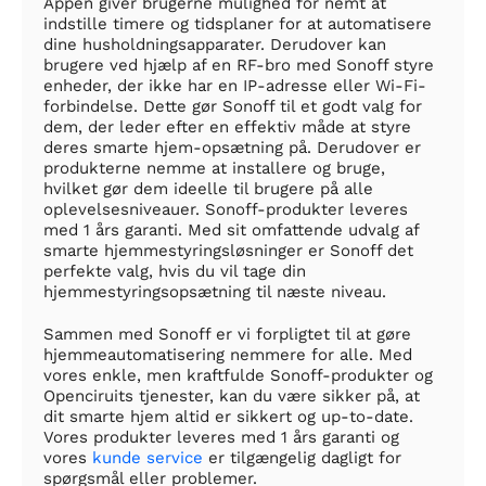
Appen giver brugerne mulighed for nemt at
indstille timere og tidsplaner for at automatisere
dine husholdningsapparater. Derudover kan
brugere ved hjælp af en RF-bro med Sonoff styre
enheder, der ikke har en IP-adresse eller Wi-Fi-
forbindelse. Dette gør Sonoff til et godt valg for
dem, der leder efter en effektiv måde at styre
deres smarte hjem-opsætning på. Derudover er
produkterne nemme at installere og bruge,
hvilket gør dem ideelle til brugere på alle
oplevelsesniveauer. Sonoff-produkter leveres
med 1 års garanti. Med sit omfattende udvalg af
smarte hjemmestyringsløsninger er Sonoff det
perfekte valg, hvis du vil tage din
hjemmestyringsopsætning til næste niveau.
Sammen med Sonoff er vi forpligtet til at gøre
hjemmeautomatisering nemmere for alle. Med
vores enkle, men kraftfulde Sonoff-produkter og
Openciruits tjenester, kan du være sikker på, at
dit smarte hjem altid er sikkert og up-to-date.
Vores produkter leveres med 1 års garanti og
vores
kunde service
er tilgængelig dagligt for
spørgsmål eller problemer.