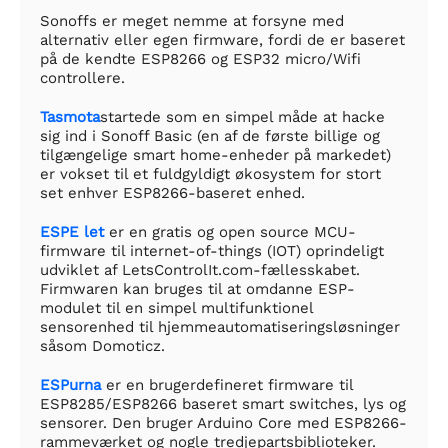
Sonoffs er meget nemme at forsyne med
alternativ eller egen firmware, fordi de er baseret
på de kendte ESP8266 og ESP32 micro/Wifi
controllere.
Tasmota
startede som en simpel måde at hacke
sig ind i Sonoff Basic (en af de første billige og
tilgængelige smart home-enheder på markedet)
er vokset til et fuldgyldigt økosystem for stort
set enhver ESP8266-baseret enhed.
ESPE let
er en gratis og open source MCU-
firmware til internet-of-things (IOT) oprindeligt
udviklet af LetsControlIt.com-fællesskabet.
Firmwaren kan bruges til at omdanne ESP-
modulet til en simpel multifunktionel
sensorenhed til hjemmeautomatiseringsløsninger
såsom Domoticz.
ESPurna
er en brugerdefineret firmware til
ESP8285/ESP8266 baseret smart switches, lys og
sensorer. Den bruger Arduino Core med ESP8266-
rammeværket og nogle tredjepartsbiblioteker.