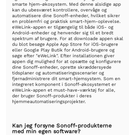
smarte hjem-økosystem. Med denne alsidige app
kan du ubesværet kontrollere, overvåge og
automatisere dine Sonoff-enheder, hvilket sikrer
en problemfri og praktisk smart-hjem-oplevelse.
eWeLink-appen er tilgængelig til både iOS- og
Android-enheder og henvender sig til et bredt
spektrum af brugere. For at downloade appen skal
du blot besøge Apple App Store for iOS-brugere
eller Google Play Butik for Android-brugere og
søge efter "eWeLink". Efter installationen giver
appen dig mulighed for at opsætte og konfigurere
dine Sonoff-enheder, oprette skræddersyede
tidsplaner og automatiseringsscenarier og
fjernadministrere dit smart-hjemsystem. Som en
integreret komponent i Sonoff-økosystemet er
eWeLink-appen et must-have-værktøj for alle,
der bruger Sonoff-produkter i deres
hjemmeautomatiseringsprojekter.
Kan jeg forsyne Sonoff-produkterne
med min egen software?