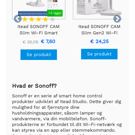
På lager


Itead SONOFF CAM
Itead SONOFF CAM
Slim Wi-Fi Smart
Slim Gen2 Wi-Fi
Sikkerhedskamera
Smart
€ 7,60
€ 24,25
€ 35,05
Sikkerhedskamera
Se produkt
Se produkt
Hvad er Sonoff?
Sonoff er en serie af smart home control
produkter udviklet af Itead Studio. Dette giver dig
mulighed for at fjernstyre dine
husholdningsapparater, såsom lamper og
vandvarmere, via din mobiltelefon. Sonoff-
produkterne er forbundet til dit Wi-Fi-netværk og
kan styres via en app eller stemmekommando.