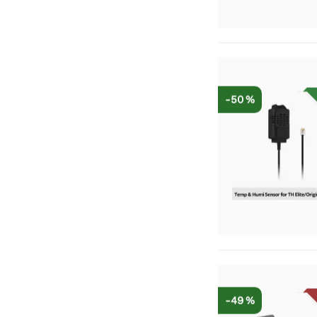
-50 %
-49 %