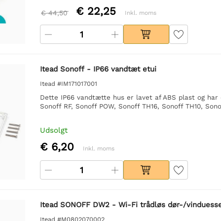
€ 22,25
€ 44,50
Inkl. moms
Itead Sonoff - IP66 vandtæt etui
Itead #IM171017001
Dette IP66 vandtætte hus er lavet af ABS plast og har 
Sonoff RF, Sonoff POW, Sonoff TH16, Sonoff TH10, Sono
Udsolgt
€ 6,20
Inkl. moms
Itead SONOFF DW2 - Wi-Fi trådløs dør-/vinduess
Itead #M0802070002