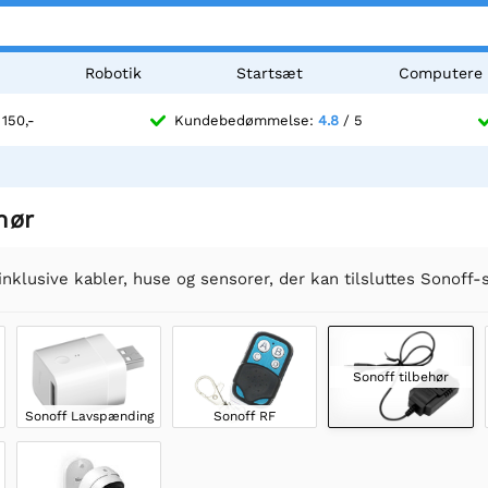
Robotik
Startsæt
Computere
 150,-
Kundebedømmelse:
4.8
/ 5
hør
inklusive kabler, huse og sensorer, der kan tilsluttes Sonoff
Sonoff tilbehør
Sonoff Lavspænding
Sonoff RF