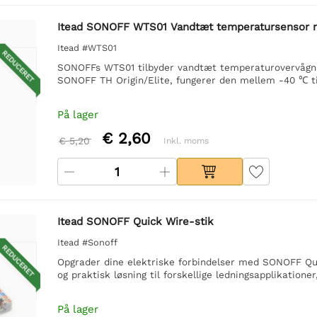
Itead SONOFF WTS01 Vandtæt temperatursensor 
Itead #WTS01
REDUCERET
SONOFFs WTS01 tilbyder vandtæt temperaturovervågnin
SONOFF TH Origin/Elite, fungerer den mellem -40 ℃ til 
På lager
€ 2,60
€ 5,20
Inkl. moms
Itead SONOFF Quick Wire-stik
Itead #Sonoff
REDUCERET
Opgrader dine elektriske forbindelser med SONOFF Quic
og praktisk løsning til forskellige ledningsapplikatione
På lager