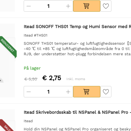
Itead SONOFF THS01 Temp og Humi Sensor med R
Itead #THS01
REDUCERET
SONOFF THS01 temperatur- og luftfugtighedssensor
-40 ℃ til +85 ℃ og luftfugtighedsmåleområde fra 0 til
RJ9, der understøtter hot-plugg forbindelsen mere stabi
På lager
€ 2,75
€ 5,50
Inkl. moms
Itead Skrivebordsskab til NSPanel & NSPanel Pro 
Itead
SALG
Hold din NSPanel og NSPanel Pro organiseret og besk