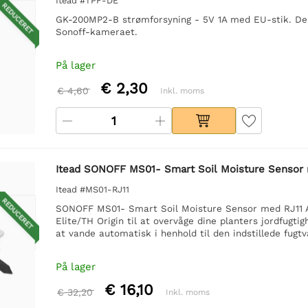
Itead #TPF-DE
REDUCERET
GK-200MP2-B strømforsyning - 5V 1A med EU-stik. Denn
Sonoff-kameraet.
På lager
€ 2,30
€ 4,60
Inkl. moms
Itead SONOFF MS01- Smart Soil Moisture Sensor 
Itead #MS01-RJ11
REDUCERET
SONOFF MS01- Smart Soil Moisture Sensor med RJ11 
Elite/TH Origin til at overvåge dine planters jordfugt
at vande automatisk i henhold til den indstillede fugtv
På lager
€ 16,10
€ 32,20
Inkl. moms