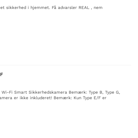
ret sikkerhed i hjemmet. Få advarsler REAL , nem
/F
 Wi-Fi Smart Sikkerhedskamera Bemærk: Type B, Type G,
mera er ikke inkluderet! Bemærk: Kun Type E/F er