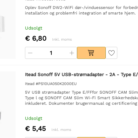
Oplev Sonoff DW2-WiFi dør-/vinduessensor for forbed
installation og problemfri integration af smarte hjem.
Udsolgt
€ 6,80
Inkl. moms
Itead Sonoff 5V USB-strømadapter - 2A - Type E
Itead #PS10UA050K2000EU
5V USB strømadapter Type E/FFfor SONOFF CAM Slim
Type l og SONOFF CAM Slim Wi-Fi Smart Sikkerhedska
inkluderet. Dokumenter brugermanual og certificering
Udsolgt
€ 5,45
Inkl. moms