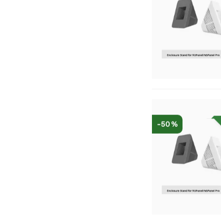
-50 %