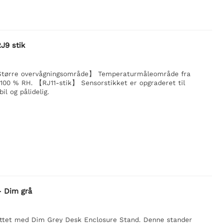
J9 stik
【Større overvågningsområde】 Temperaturmåleområde fra
 100 % RH. 【RJ11-stik】 Sensorstikket er opgraderet til
l og pålidelig.
- Dim grå
yttet med Dim Grey Desk Enclosure Stand. Denne stander