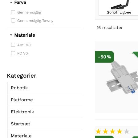
Farve
Sonoff zigbee
Gennemsigtig
Gennemsigtig Tawny
16
resultater
Materiale
ABS V0
PC V0
-50 %
Kategorier
Robotik
Platforme
Elektronik
Startsæt
Materiale