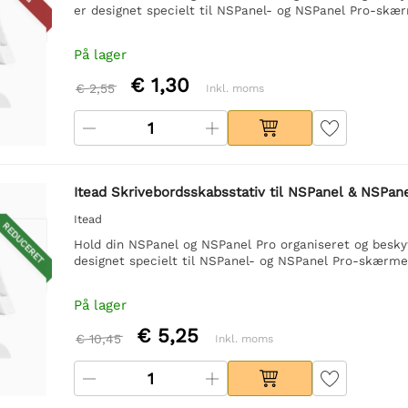
er designet specielt til NSPanel- og NSPanel Pro-skærm
På lager
€ 1,30
€ 2,55
Inkl. moms
Itead Skrivebordsskabsstativ til NSPanel & NSPane
Itead
REDUCERET
Hold din NSPanel og NSPanel Pro organiseret og besk
designet specielt til NSPanel- og NSPanel Pro-skærmene
På lager
€ 5,25
€ 10,45
Inkl. moms