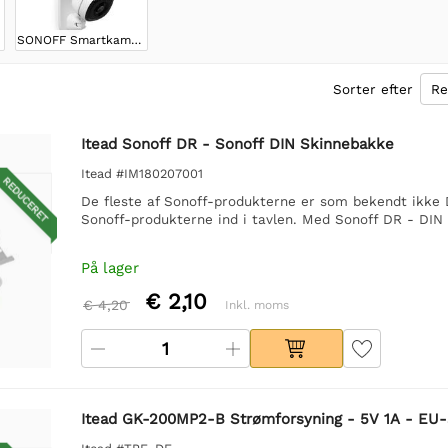
SONOFF Smartkameraer
Sorter efter
Itead Sonoff DR - Sonoff DIN Skinnebakke
Itead #IM180207001
REDUCERET
De fleste af Sonoff-produkterne er som bekendt ikke 
Sonoff-produkterne ind i tavlen. Med Sonoff DR - DIN 
På lager
€ 2,10
€ 4,20
Inkl. moms
Itead GK-200MP2-B Strømforsyning - 5V 1A - EU-