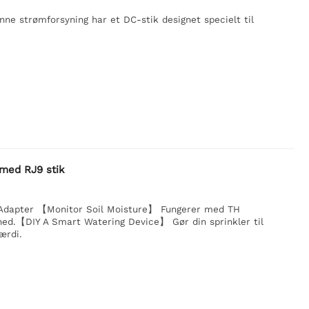
e strømforsyning har et DC-stik designet specielt til
med RJ9 stik
Adapter 【Monitor Soil Moisture】 Fungerer med TH
ighed.【DIY A Smart Watering Device】 Gør din sprinkler til
ærdi.