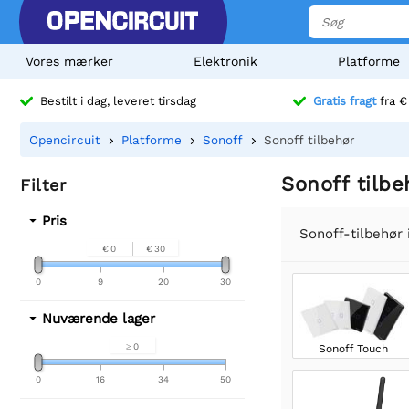
Vores mærker
Elektronik
Platforme
Bestilt i dag, leveret tirsdag
Gratis fragt
fra €
Opencircuit
Platforme
Sonoff
Sonoff tilbehør
Sonoff tilbe
Filter
Pris
Sonoff-tilbehør 
€ 0
€ 30
0
9
20
30
Nuværende lager
≥ 0
Sonoff Touch
0
16
34
50