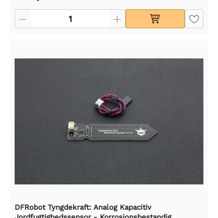
DFRobot Tyngdekraft: Analog Kapacitiv
Jordfugtighedssensor - Korrosionsbestandig