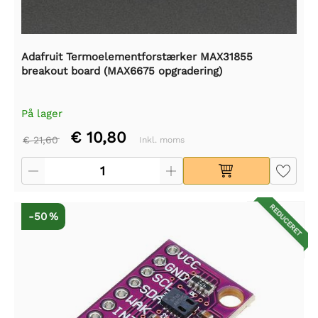
Adafruit Termoelementforstærker MAX31855
breakout board (MAX6675 opgradering)
På lager
€ 10,80
€ 21,60
Inkl. moms
REDUCERET
-50 %