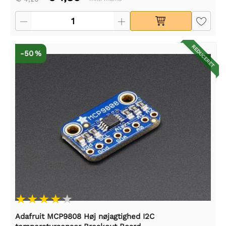
REDUCERET
-50 %
Adafruit MCP9808 Høj nøjagtighed I2C