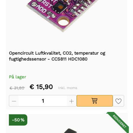
Opencircuit Luftkvalitet, CO2, temperatur og
fugtighedssensor - CCS811 HDC1080
På lager
€ 15,90
€ 31,80
Inkl. moms
REDUCERET
-50 %