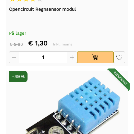
Opencircuit Regnsensor modul
På lager
€ 1,30
€ 2,60
Inkl. moms
REDUCERET
-49 %