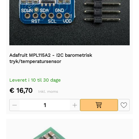
Adafruit MPL115A2 - I2C barometrisk
tryk/temperatursensor
Leveret i 10 til 30 dage
€ 16,70
Inkl. moms