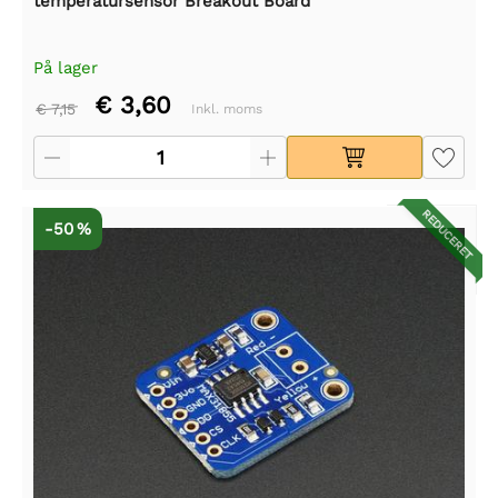
temperatursensor Breakout Board
På lager
€ 3,60
€ 7,15
Inkl. moms
REDUCERET
-50 %