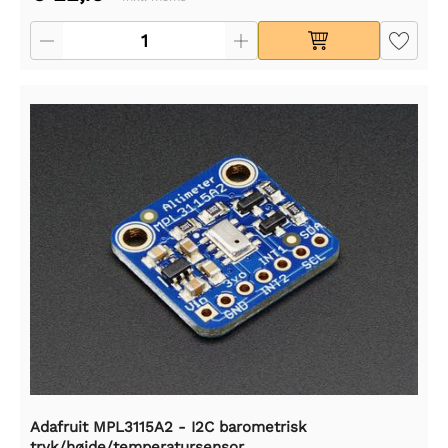
Adafruit MPL3115A2 - I2C barometrisk
tryk/højde/temperatursensor