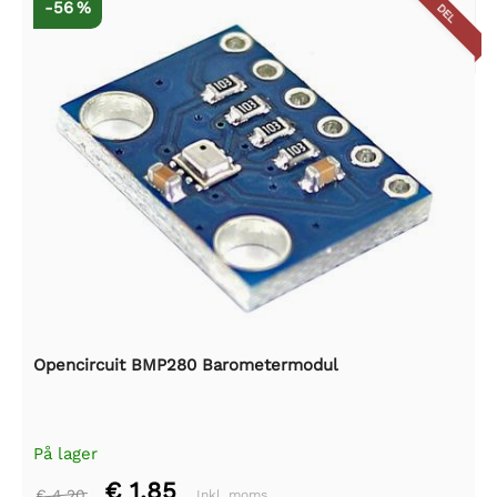
-56 %
DEL
Opencircuit BMP280 Barometermodul
På lager
€ 1,85
€ 4,20
Inkl. moms