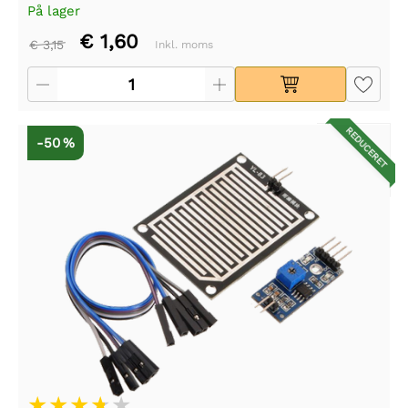
På lager
€ 1,60
€ 3,15
Inkl. moms
REDUCERET
-50 %