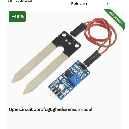
75
resultater
REDUCERET
-49 %
Opencircuit Jordfugtighedssensormodul