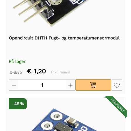
Opencircuit DHT11 Fugt- og temperatursensormodul
På lager
€ 1,20
€ 2,35
Inkl. moms
REDUCERET
-49 %